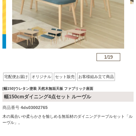
カテゴリから探す
ソファ
n
1/
19
テレビ台・リビング家具
宅配便お届け
オリジナル
セット販売
お客様組み立て商品
ダイニングテーブル・セット
ウレタン塗装
木製・木目調
天然木無垢天板
ファブリック座面
[幅150]ウレタン塗装 天然木無垢天板 ファブリック座面
幅150cmダイニング4点セット ルーヴル
椅子・チェア
商品番号
4ds03002765
木の風合いや柔らかさを愉しめる無垢材のダイニングテーブルセット「ル
ーヴル」。
食器棚・キッチン収納