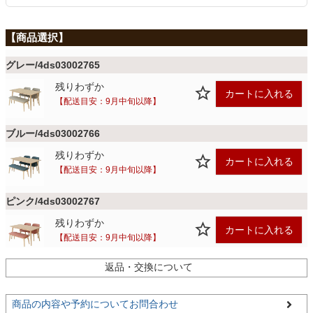
ファブリック
カーテン
グレー/4ds03002765
残りわずか
カートに入れる
ラグ
【配送目安：9月中旬以降】
ブルー/4ds03002766
マット
残りわずか
カートに入れる
【配送目安：9月中旬以降】
収納用品
ピンク/4ds03002767
残りわずか
カートに入れる
【配送目安：9月中旬以降】
生活用品
返品・交換について
キッチン用品
商品の内容や予約についてお問合わせ