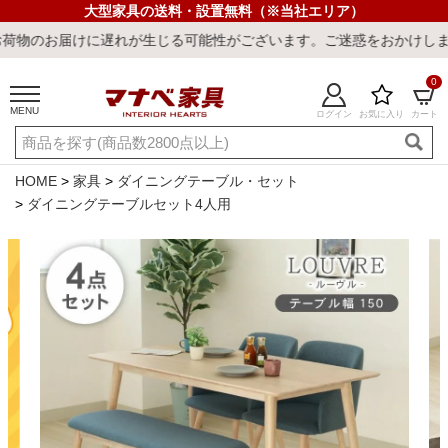
大型家具の送料・設置無料（※当社エリア）
に遅れが生じる可能性がございます。ご迷惑をおかけしまして誠に申し
0
MENU
ログイン
お気に入り
カート
ご利用ガイド
新規会員登録
店舗一覧
閲覧履歴
HOME
家具
ダイニングテーブル・セット
ダイニングテーブルセット4人用
よくある質問
キーワード・商品番号で探す
最短発送
冷感ラグ
冷感寝具
ワークデスク
ウィルトンラ