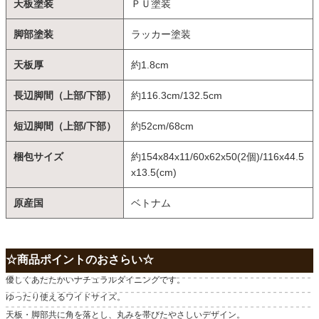
天板塗装
ＰＵ塗装
脚部塗装
ラッカー塗装
天板厚
約1.8cm
長辺脚間（上部/下部）
約116.3cm/132.5cm
短辺脚間（上部/下部）
約52cm/68cm
梱包サイズ
約154x84x11/60x62x50(2個)/116x44.5
x13.5(cm)
原産国
ベトナム
☆商品ポイントのおさらい☆
優しくあたたかいナチュラルダイニングです。
ゆったり使えるワイドサイズ。
天板・脚部共に角を落とし、丸みを帯びたやさしいデザイン。