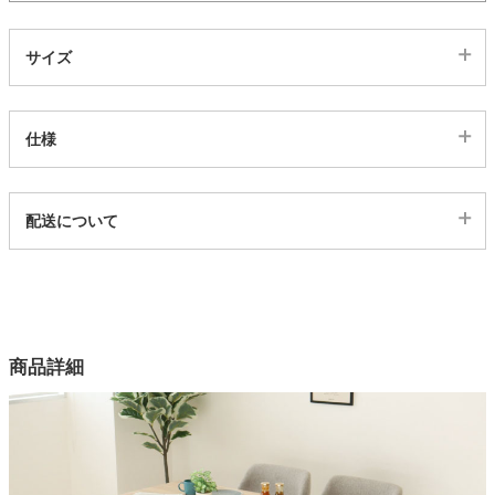
家電・照明器具
サイズ
インテリア雑貨
仕様
代表sku
ガーデン
配送について
4ds03002765
配送について
サイズ
タワー
幅150×奥行80×高さ72(cm)
カラー
商品詳細
3色
チェアサイズ
幅56×奥行56.5×高さ80.3×座面高44(cm)