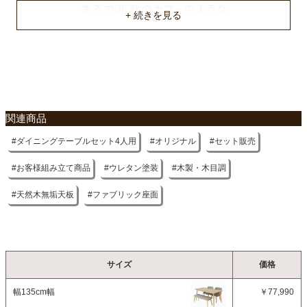
長辺脚間（上部/下部）
約116.3cm/132.5cm
短辺脚間（上部/下部）
約52cm/68cm
梱包サイズ
関連商品
約154x84x11/60x62x50(2個)/116x44.5x13.5(cm)
ダイニングテーブルセット4人用
オリジナル
セット販売
原産国
ベトナム
お客様組み立て商品
ウレタン塗装
木製・木目調
天然木無垢天板
ファブリック座面
サイズ
価格
幅135cm幅
￥77,990