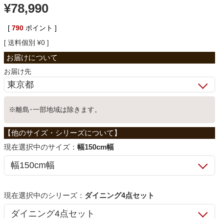
¥
78,990
ベッド
[
790
ポイント ]
送料個別
¥
0
収納家具
お届け先
学習机
※離島･一部地域は除きます。
ホームオフィス
サイズ：
幅150cm幅
こたつ
寝具
シリーズ：
ダイニング4点セット