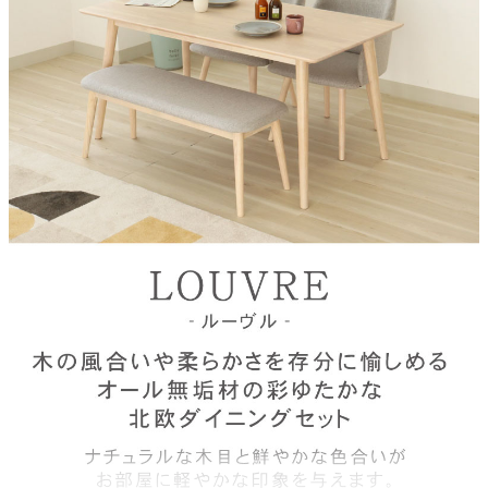
ベンチサイズ
幅111.5×奥行41×高さ44(cm)
天板素材
ラバーウッド無垢材
脚部素材
ラバーウッド無垢材
チェア座面・背面
ファブリック
天板塗装
ＰＵ塗装
脚部塗装
ラッカー塗装
天板厚
約1.8cm