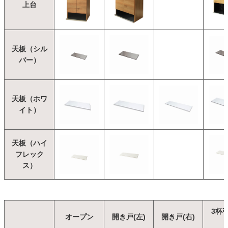
上台
天板（シル
バー）
天板（ホワ
イト）
天板（ハイ
フレック
ス）
3杯
オープン
開き戸(左)
開き戸(右)