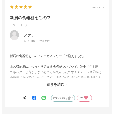
2023.2.27
新居の食器棚をこのフ
カラー：オーク
ノグチ
年代:
30代
性別:
女性
新居の食器棚をこのフォーガスシリーズで揃えました。
上の収納扉は、ゆっくり閉まる機構がついていて、途中で手を離し
てもバタンと音がしないところが良かったです！ステンレス天板は
高級感があって扱いやすいです。後ろのパンチングボードは鉄だと
思っていて磁石をつけようとしたらつかず、よく見たら木製でし
続きを読む
た！笑
ステンレス製のS字フックを使用してキッチンツールをかけたりして
参考になった
0
Like!
0
います。
よくある食器棚といえば、炊飯器を置くスライド棚が腰より下の位