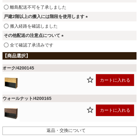
ファブリック
須
(
離島配送不可を了承しました
)
必
戸建2階以上の搬入には階段を使用します
須
カーテン
(
搬入経路を確認しました
)
必
その他配送の注意点について
須
(
ラグ
全て確認了承済みです
)
必
須
)
マット
オーク/4200145
カートに入れる
収納用品
ウォールナット/4200165
生活用品
カートに入れる
返品・交換について
キッチン用品