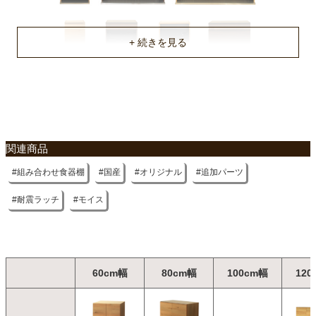
不要家具のお引き取りに関して
関連商品
組み合わせ食器棚
国産
オリジナル
追加パーツ
耐震ラッチ
モイス
60cm幅
80cm幅
100cm幅
120