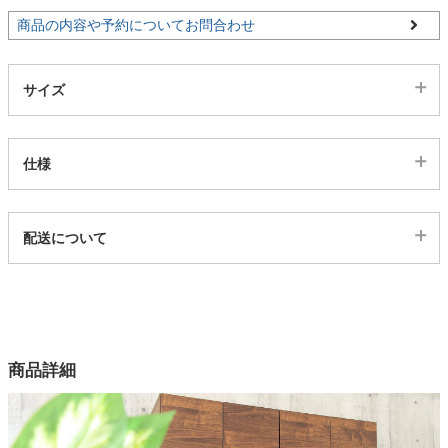
商品の内容や予約についてお問合わせ
家電・照明器具
サイズ
インテリア雑貨
仕様
ガーデン
代表sku
配送について
4200145
タワー
配送について
サイズ
幅120.3×奥行48×高さ88(cm)
カラー
商品詳細
2色
材質
MDF、強化紙