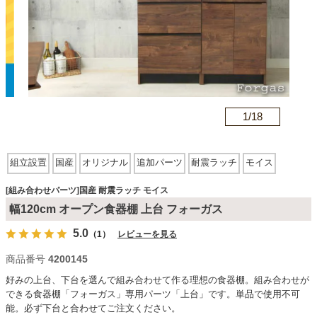
カテゴリから探す
ソファ
n
1/
18
テレビ台・リビング家具
組立設置
国産
オリジナル
追加パーツ
耐震ラッチ
モイス
ダイニングテーブル・セット
[組み合わせパーツ]国産 耐震ラッチ モイス
幅120cm オープン食器棚 上台 フォーガス
5.0
（1）
レビューを見る
椅子・チェア
商品番号
4200145
好みの上台、下台を選んで組み合わせて作る理想の食器棚。組み合わせが
食器棚・キッチン収納
できる食器棚「フォーガス」専用パーツ「上台」です。単品で使用不可
能。必ず下台と合わせてご注文ください。