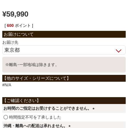
ベッド
¥
59,990
[
600
ポイント ]
収納家具
お届け先
学習机
※離島･一部地域は除きます。
ホームオフィス
#N/A
こたつ
お時間のご指定はお受けすることができません。
寝具
(
時間指定不可を了承しました
必
沖縄・離島への配送は承れません。