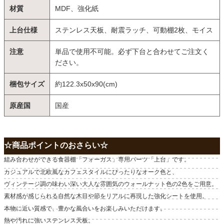
材質
MDF、強化紙
上台仕様
ステンレス天板、耐震ラッチ、可動棚2枚、モイス
注意
単品で使用不可能。必ず下台と合わせてご注文く
ださい。
梱包サイズ
約122.3x50x90(cm)
原産国
国産
☆商品ポイントのおさらい☆
組み合わせができる食器棚「フォーガス」専用パーツ「上台」です。
カジュアルで北欧風なカフェスタイルにぴったりなオーク色と、
ヴィンテージ調の味わい深い大人な雰囲気のウォールナット色の2色をご用意。
素材感が感じられる自然な木目や節をリアルに再現した強化シートを使用。
本物に近い質感で、豊かな風合いをお楽しみいただけます。
熱や汚れに強いステンレス天板。