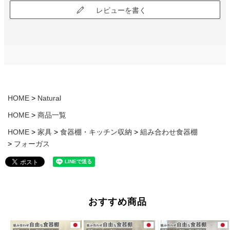
置に取り付けられているものが主流で、私は子供の手が届いて危険
レビューを書く
だし、ご飯をよそう際も屈まなければいけないのがが嫌だったの
で、自分な好きにフルカスタムできてなるべく費用を抑えられる食
器棚を探しており、こちらの商品に辿り着きましたが、大満足で
す??
HOME
Natural
HOME
商品一覧
HOME
家具
食器棚・キッチン収納
組み合わせ食器棚
フォーガス
おすすめ商品