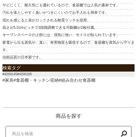
サビにくく、耐久性にも優れているので、食器棚では人気の素材です。
汚れを落としやすく臭いがつきにくいのでお手入れも簡単です。
揺れを感じると扉がロックされる耐震ラッチを採用。
高さが5.5cmピッチで3段階調整できる可動棚が2枚付属。
オープンスペースの上部には、湿気に強い、モイスが貼られています。
家電から出る蒸気や、臭い、有害物質も吸収するので、食器棚を蒸気から守りま
す。
信頼品質の日本製です。
検索タグ
#4200145#4200165
#家具#食器棚・キッチン収納#組み合わせ食器棚
商品を探す