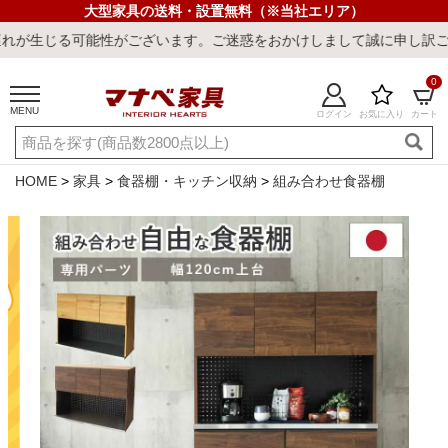
大型家具の送料・設置無料（※当社エリア）
ざいます。ご迷惑をおかけしまして誠に申し訳ございません。
0
MENU
ログイン
お気に入り
カート
ご利用ガイド
新規会員登録
店舗一覧
閲覧履歴
HOME
家具
食器棚・キッチン収納
組み合わせ食器棚
よくある質問
キーワード・商品番号で探す
最短発送
冷感ラグ
冷感寝具
ワークデスク
ウィルトンラ