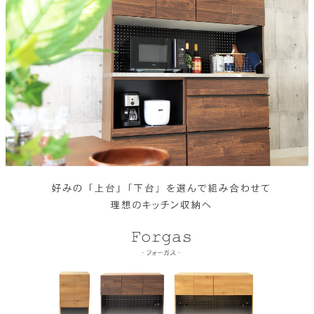
上台仕様
ステンレス天板、耐震ラッチ、可動棚2枚、モイス
注意
単品で使用不可能。必ず下台と合わせてご注文ください。
梱包サイズ
約122.3x50x90(cm)
原産国
国産