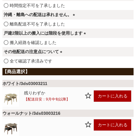
ファブリック
(
時間指定不可を了承しました
必
沖縄・離島への配送は承れません。
須
カーテン
(
離島配送不可を了承しました
)
必
戸建2階以上の搬入には階段を使用します
須
(
搬入経路を確認しました
ラグ
)
必
その他配送の注意点について
須
(
全て確認了承済みです
)
マット
必
須
)
ホワイト/3ds03003211
収納用品
残りわずか
カートに入れる
【配送目安：9月中旬以降】
生活用品
ウォールナット/3ds03003216
カートに入れる
キッチン用品