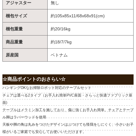
アジャスター
無し
梱包サイズ
約105x85x11/68x68x91(cm)
梱包重量
約20/16kg
商品重量
約18/7/7kg
原産国
ベトナム
☆商品ポイントのおさらい☆
ハンギングOKなお掃除ロボット対応のテーブルセット
チェアは選べる2タイプ（お手入れ簡単PVC座面・さらっと快適ファブリック座
面)
テーブルはメラミン加工を施しており、傷に強くお手入れ簡単。チェアとテーブ
ル脚はラバーウッドを使用
天板や脚の角は丸みをつけたデザインはぶつけても怪我をしにくく、小さいお子
様がいるご家庭でも安心してお使いいただけます。