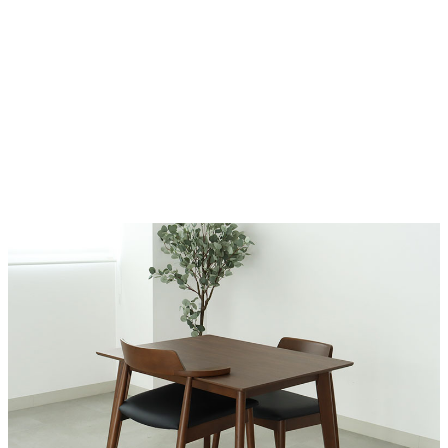
天板の素材
メラミン
脚部の素材
ラバーウッド
アジャスター
あり（テーブル)
張地の素材
ポリエステル・PVC
カバーリング
無し
アジャスター
無し
梱包サイズ