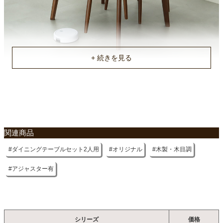
約105x85x11/68x68x91(cm)
梱包重量
約20/16kg
商品重量
約18/7/7kg
原産国
不要家具のお引き取りに関して
ベトナム
関連商品
ダイニングテーブルセット2人用
オリジナル
木製・木目調
アジャスター有
シリーズ
価格