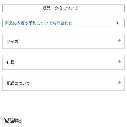
返品・交換について
家電・照明器具
商品の内容や予約についてお問合わせ
インテリア雑貨
サイズ
ガーデン
仕様
タワー
代表sku
配送について
3ds03003211
配送について
サイズ
幅100×奥行80×高さ72(cm)
カラー
商品詳細
2色