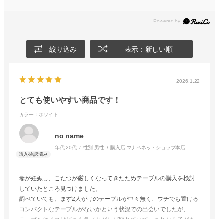
絞り込み
表示：新しい順
2026.1.22
とても使いやすい商品です！
カラー：ホワイト
no name
年代:
20代
性別:
男性
購入店:
マナベネットショップ本店
妻が妊娠し、こたつが厳しくなってきたためテーブルの購入を検討
していたところ見つけました。
調べていても、まず2人がけのテーブルが中々無く、ウチでも置ける
コンパクトなテーブルがないかという状況での出会いでしたが、