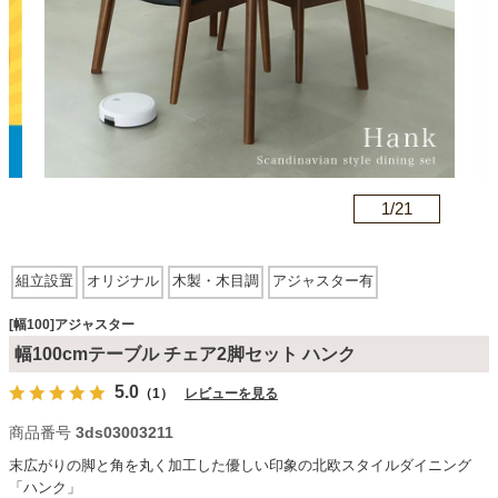
カテゴリから探す
ソファ
n
1/
21
テレビ台・リビング家具
組立設置
オリジナル
木製・木目調
アジャスター有
ダイニングテーブル・セット
[幅100]アジャスター
幅100cmテーブル チェア2脚セット ハンク
椅子・チェア
5.0
（1）
レビューを見る
商品番号
3ds03003211
食器棚・キッチン収納
末広がりの脚と角を丸く加工した優しい印象の北欧スタイルダイニング
「ハンク」