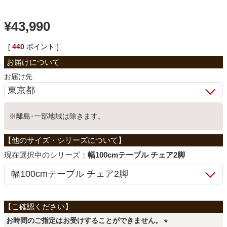
ベッド
¥
43,990
[
440
ポイント ]
収納家具
お届け先
学習机
※離島･一部地域は除きます。
ホームオフィス
シリーズ：
幅100cmテーブル チェア2脚
こたつ
寝具
お時間のご指定はお受けすることができません。