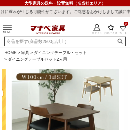
大型家具の送料・設置無料（※当社エリア）
可能性がございます。ご迷惑をおかけしまして誠に申し訳ございません
0
MENU
ログイン
お気に入り
カート
ご利用ガイド
新規会員登録
店舗一覧
閲覧履歴
HOME
家具
ダイニングテーブル・セット
ダイニングテーブルセット2人用
よくある質問
キーワード・商品番号で探す
最短発送
冷感ラグ
冷感寝具
ワークデスク
ウィルトンラ