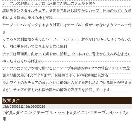
テーブルの脚底とチェアには床傷付き防止のフェルト付き
北欧モダンスタイルチェア。身体を包み込む緩やかなカーブ、座面のわずかな傾
斜により快適な座り心地を実現
テーブルにハンギングするよう肘裏にはテーブルに傷がつかないようフェルト付
き
くつろぎの利便性を考えたハーフアームチェア。肘をかけてゆったりくつろいだ
り、肘に手を付いて立ち上がる際に便利
チェアは座面奥に向かって緩やかに傾斜しているので、背中から沈み込むように
ゆったりとくつろげます。
テーブルにチェアを引っ掛けると、テーブル高さが約70cmの場合、チェアの足
先と地面の差が10cm浮きます。お掃除ロボットや掃除機にも対応
※ホワイトのみチェアの背もたれに補強用のダボを差し込んでいる部分が見えま
すが、チェアの背もたれ接合部分の補強で強度面を担保しています。
検索タグ
#3ds03003211#3ds03003216
#家具#ダイニングテーブル・セット#ダイニングテーブルセット2人
用