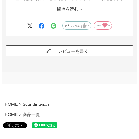
テーブルやイスはどこも角（かど）が取れていて、これから子ども
が生まれても安心して使えるように思いますし、何よりテーブルに
続きを読む
イスを引っ掛けられるルンバブルな所が我が家にピッタリでした。
かと言って、イスの肘掛けは長くないため、立ったり座ったりする
参考になった
1
Like!
0
際にイスをあまり引かなくても済むところも良かったです。
家具設置の際も到着から設置完了まで非常にスムーズだったところ
も素晴らしく、我が家の場合は20分強で終わりました。
初めの注文から終わりの設置まで全く不満を感じる対応がなく、商
レビューを書く
品も良かったため、今後も家具探しの際は拝見したいと思っていま
す。
HOME
Scandinavian
HOME
商品一覧