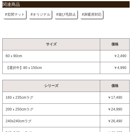
関連商品
玄関マット
オリジナル
遊び毛防止
床暖房対応
サイズ
価格
60ｘ90cm
￥2,490
【選択中】
80ｘ150cm
￥4,990
シリーズ
価格
160ｘ235cmラグ
￥17,490
200ｘ250cmラグ
￥24,990
240x240cmラグ
￥26,490