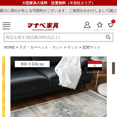
大型家具の送料・設置無料（※当社エリア）
じる可能性がございます。ご迷惑をおかけしまして誠に申し訳ございま
0
MENU
ログイン
お気に入り
カート
ご利用ガイド
新規会員登録
店舗一覧
閲覧履歴
HOME
ラグ・カーペット・マット
マット
玄関マット
よくある質問
キーワード・商品番号で探す
最短発送
冷感ラグ
冷感寝具
ワークデスク
ウィルトンラ