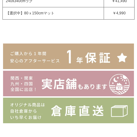
240x340cmラグ
￥41,490
【選択中】
80ｘ150cmマット
￥4,990