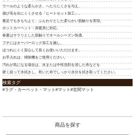
ウールのような柔らかさ、へたりにくさを与え、
遊び毛を出にくくさせる「ヒートセット加工」。
素足でもきもちよく、ふんわりとした柔らかい肌触りを実現。
ホットカーペット・床暖房に対応。
春夏はサラリとした肌触りでオールシーズン快適。
フチにはオーバーロック加工を施し、
ほつれにくく安心して長くお使いいただけます。
お手入れは、掃除機をご使用ください。
汚れが気になる場合は、水または中性洗剤を浸した布などを
硬く絞って水拭きし、乾いた布でしっかり水分を拭き取ってください。
検索タグ
#ラグ・カーペット・マット#マット#玄関マット
商品を探す