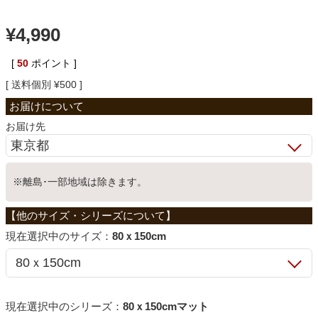
ベッド
¥
4,990
[
50
ポイント ]
収納家具
送料個別
¥
500
学習机
お届け先
ホームオフィス
※離島･一部地域は除きます。
こたつ
サイズ：
80ｘ150cm
寝具
シリーズ：
80ｘ150cmマット