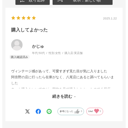
絞り込み
表示：新しい順
2025.1.22
購入してよかった
かじゅ
年代:
50代
性別:
女性
購入店:
実店舗
ヴィンテージ感があって、可愛すぎず見た目が気に入りました
阿倍野の店に行ったら在庫がなく、八尾店にあると調べてもらいま
した
ネット購入もいいですが、実物を見て購入したかったので八尾店
へ。
続きを読む
目が詰まり毛足が短く理想通りだったので即購入しました
参考になった
0
Like!
0