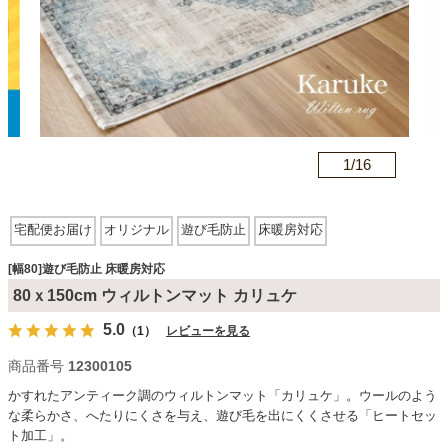
カテゴリから探す
ソファ
n
1/
16
テレビ台・リビング家具
宅配便お届け
オリジナル
遊び毛防止
床暖房対応
ダイニングテーブル・セット
[幅80]遊び毛防止 床暖房対応
80ｘ150cm ウィルトンマット カリュケ
5.0
（1）
レビューを見る
椅子・チェア
商品番号
12300105
かすれたアンティーク調のウィルトンマット「カリュケ」。ウールのよう
食器棚・キッチン収納
な柔らかさ、へたりにくさを与え、遊び毛を出にくくさせる「ヒートセッ
ト加工」。