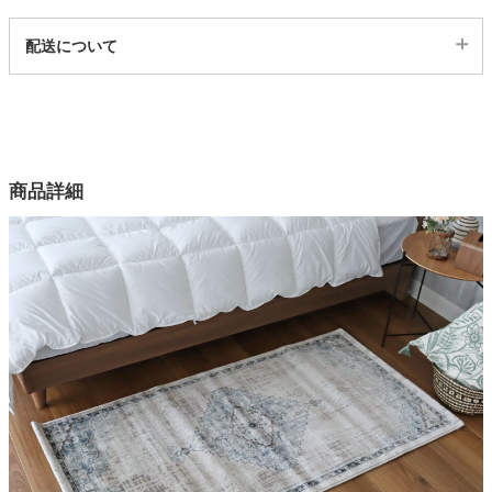
代表sku
配送について
家電・照明器具
12300105
配送について
サイズ
インテリア雑貨
幅80×奥行150(cm)
カラー
商品詳細
ガーデン
1色
組成
ポリプロピレン100％
タワー
ノット数
45万ノット
お手入れ方法
掃除機、中性洗剤拭き取り
原産国