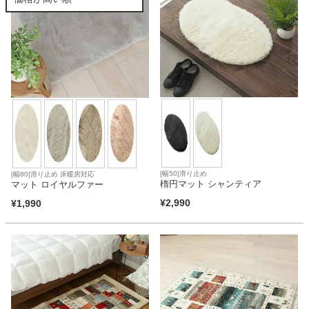
カテゴリから探す
ソファ
テレビ台・リビング家具
[幅50]滑り止め
[幅80]滑り止め 床暖房対応
楕円マット シャンティア
マット ロイヤルファー
ダイニングテーブル・セット
¥
2,990
¥
1,990
椅子・チェア
食器棚・キッチン収納