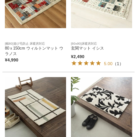
ベッド
収納家具
[幅80]遊び毛防止 床暖房対応
[60x90]床暖房対応
80ｘ150cm ウィルトンマット ウ
玄関マット イシス
学習机
ラノス
¥
2,490
¥
4,990
5.00
（1）
ホームオフィス
こたつ
寝具