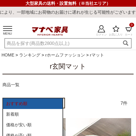
大型家具の送料・設置無料（※当社エリア）
り、一部地域にお荷物のお届けに遅れが生じる可能性がございます。ご
0
MENU
ログイン
お気に入り
カート
ご利用ガイド
新規会員登録
店舗一覧
閲覧履歴
HOME
ランキング
rホームファッション
rマット
よくある質問
r玄関マット
キーワード・商品番号で探す
商品一覧
7
おすすめ順
新着順
価格が安い順
最短発送
冷感ラグ
冷感寝具
ワークデスク
ウィルトンラ
価格が高い順