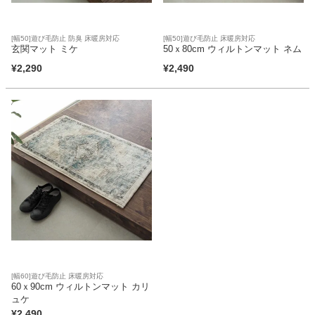
ファブリック
[幅50]遊び毛防止 防臭 床暖房対応
[幅50]遊び毛防止 床暖房対応
玄関マット ミケ
50ｘ80cm ウィルトンマット ネム
カーテン
¥
2,290
¥
2,490
ラグ
マット
収納用品
生活用品
[幅60]遊び毛防止 床暖房対応
60ｘ90cm ウィルトンマット カリ
キッチン用品
ュケ
¥
2,490