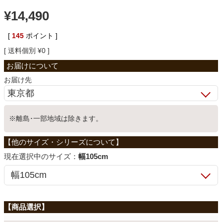
¥
14,490
ベッド
[
145
ポイント ]
収納家具
送料個別
¥
0
お届け先
学習机
※離島･一部地域は除きます。
ホームオフィス
こたつ
サイズ：
幅105cm
寝具