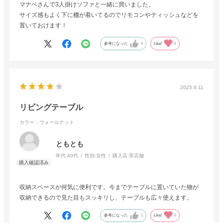
マナベさんで3人掛けソファと一緒に買いました。
サイズ感もよく下に棚が着いてるのでリモコンやティッシュなどを
置いておけます！
参考になった
0
Like!
0
2025.6.11
リビングテーブル
カラー：ウォールナット
ともとも
年代:
40代
性別:
女性
購入店:
実店舗
収納スペースが何気に便利です。今までテーブルに置いていた物が
収納できるので見た目もスッキリし、テーブルも広々使えます。
参考になった
1
Like!
0