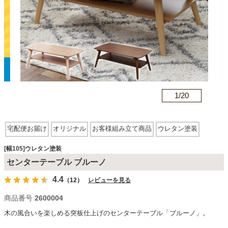
カテゴリから探す
ソファ
n
1/
20
テレビ台・リビング家具
宅配便お届け
オリジナル
お客様組み立て商品
ウレタン塗装
ダイニングテーブル・セット
[幅105]ウレタン塗装
センターテーブル ブルーノ
椅子・チェア
4.4
（12）
レビューを見る
商品番号
2600004
食器棚・キッチン収納
木の風合いを楽しめる突板仕上げのセンターテーブル「ブルーノ」。