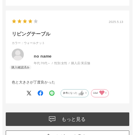
2025.5.13
リビングテーブル
カラー：ウォールナット
no name
年代:
70代～
性別:
女性
購入店:
実店舗
色と大きさが丁度良かった
参考になった
0
Like!
0
もっと見る