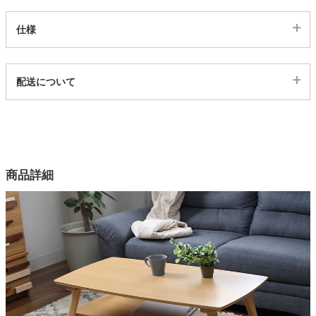
仕様
家電・照明器具
代表sku
配送について
インテリア雑貨
2600004
配送について
サイズ
ガーデン
幅105×奥行55×高さ40(cm)
カラー
商品詳細
タワー
3色
ウォールナット天板
ウォールナット突板
オーク・ホワイト天板
オーク突板
脚部