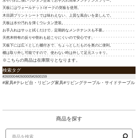
水や汚れに強いウレタン塗装でお手入れ簡単メンテナンスフリー。
天板にはウォールナット/オークの突板を使用。
木目調プリントシートでは味わえない、上質な風合いを楽しんで。
天板は水や汚れを弾くウレタン塗装。
お手入れはサッと拭くだけで、定期的なメンテナンスも不要。
天然木特有の反りや割れも起こりにくいので安心です。
天板下には広々とした棚付きで、ちょっとしたものを奥のに便利。
棚は取り外し可能ですので、使わない時は外して足元スッキリ。
※こちらの商品は在庫限りとなります。
検索タグ
#2600004#2600005#2600159
#家具#テレビ台・リビング家具#リビングテーブル・サイドテーブル
商品を探す