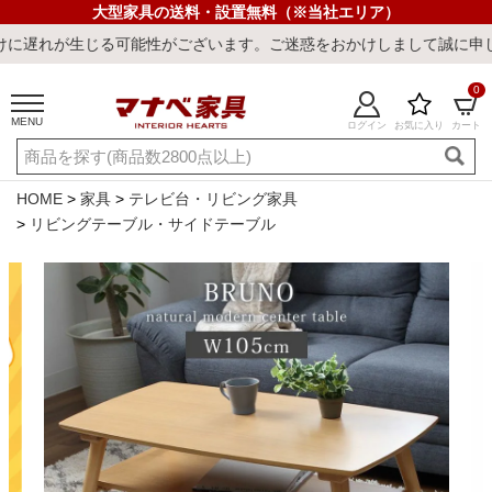
大型家具の送料・設置無料（※当社エリア）
可能性がございます。ご迷惑をおかけしまして誠に申し訳ございません
0
MENU
ログイン
お気に入り
カート
ご利用ガイド
新規会員登録
店舗一覧
閲覧履歴
HOME
家具
テレビ台・リビング家具
リビングテーブル・サイドテーブル
よくある質問
キーワード・商品番号で探す
最短発送
冷感ラグ
冷感寝具
ワークデスク
ウィルトンラ