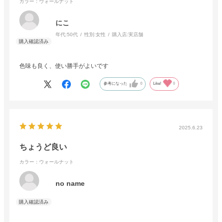
カラー：ウォールナット
にこ
年代:
50代
性別:
女性
購入店:
実店舗
色味も良く、使い勝手がよいです
参考になった
0
Like!
0
2025.6.23
ちょうど良い
カラー：ウォールナット
no name