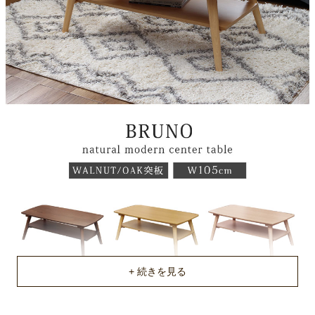
ラバーウッド
天板塗装
ウレタン塗装
梱包サイズ
約109ｘ60ｘ14(cm)
梱包重量
約18kg
商品重量
約16kg
原産国
ベトナム
組立説明書(PDF)