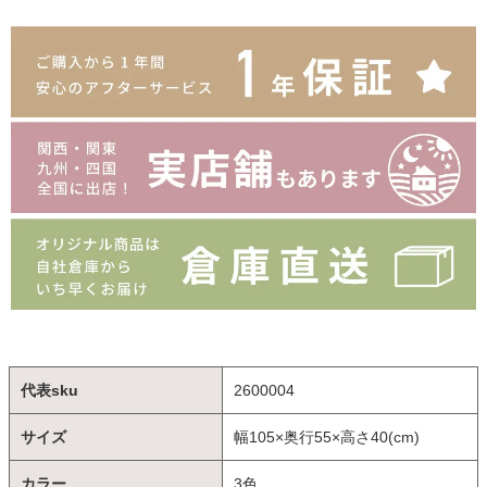
代表sku
2600004
サイズ
幅105×奥行55×高さ40(cm)
カラー
3色