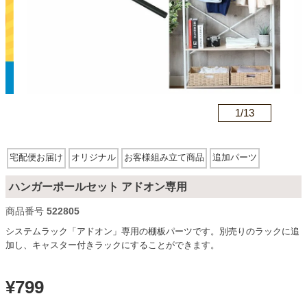
カテゴリから探す
ソファ
n
1/
13
テレビ台・リビング家具
宅配便お届け
オリジナル
お客様組み立て商品
追加パーツ
ダイニングテーブル・セット
ハンガーポールセット アドオン専用
商品番号
522805
システムラック「アドオン」専用の棚板パーツです。別売りのラックに追
椅子・チェア
加し、キャスター付きラックにすることができます。
食器棚・キッチン収納
¥
799