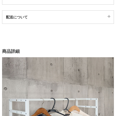
家電・照明器具
代表sku
配送について
522805
配送について
インテリア雑貨
サイズ
幅80×奥行2×高さ2(cm)
カラー
ガーデン
商品詳細
2色
原産国
タワー
中国