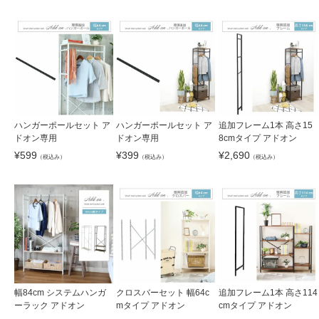
ハンガーポールセット ア
ハンガーポールセット ア
追加フレーム1本 高さ15
ドオン専用
ドオン専用
8cmタイプ アドオン
¥
599
¥
399
¥
2,690
（税込み）
（税込み）
（税込み）
幅84cm システムハンガ
クロスバーセット 幅64c
追加フレーム1本 高さ114
ーラック アドオン
mタイプ アドオン
cmタイプ アドオン