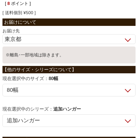
[
8
ポイント ]
ベッド
送料個別
¥
500
お届け先
収納家具
学習机
※離島･一部地域は除きます。
ホームオフィス
サイズ：
80幅
こたつ
シリーズ：
追加ハンガー
寝具