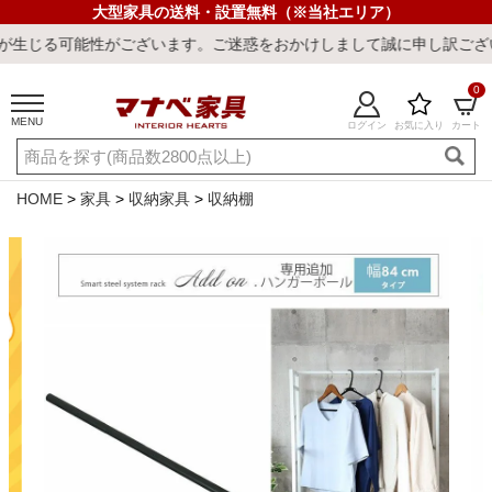
大型家具の送料・設置無料（※当社エリア）
性がございます。ご迷惑をおかけしまして誠に申し訳ございません。
0
MENU
ログイン
お気に入り
カート
ご利用ガイド
新規会員登録
店舗一覧
閲覧履歴
HOME
家具
収納家具
収納棚
よくある質問
キーワード・商品番号で探す
最短発送
冷感ラグ
冷感寝具
ワークデスク
ウィルトンラ