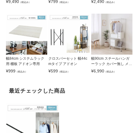
¥
9,490
¥
799
¥
2,490
（税込み）
（税込み）
（税込み）
幅84cm システムラック
クロスバーセット 幅44c
幅90cm スチールハンガ
用 棚板 アドオン専用
mタイプ アドオン
ーラック カバー無し メル
ト
¥
999
¥
599
¥
6,990
（税込み）
（税込み）
（税込み）
最近チェックした商品