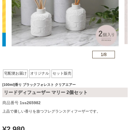
カテゴリから探す
ソファ
n
1/
8
テレビ台・リビング家具
宅配便お届け
オリジナル
セット販売
ダイニングテーブル・セット
[100ml]香り ブラックフォレスト クリアエアー
リードディフューザー マリー 2個セット
椅子・チェア
商品番号
1ss265982
上品で優しい香りを放つフレグランスディフーザーです。
食器棚・キッチン収納
¥
2,980