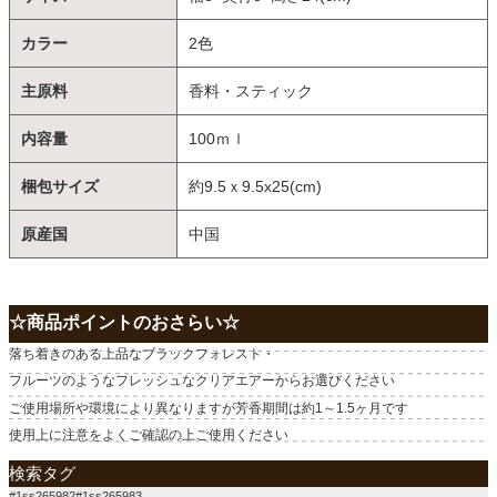
カラー
2色
主原料
香料・スティック
内容量
100ｍｌ
梱包サイズ
約9.5ｘ9.5x25(cm)
原産国
中国
☆商品ポイントのおさらい☆
落ち着きのある上品なブラックフォレスト・
フルーツのようなフレッシュなクリアエアーからお選びください
ご使用場所や環境により異なりますが芳香期間は約1～1.5ヶ月です
使用上に注意をよくご確認の上ご使用ください
検索タグ
#1ss265982#1ss265983