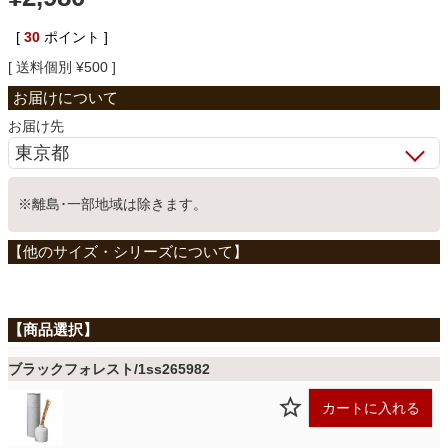
ベッド
[
30
ポイント ]
送料個別
¥
500
収納家具
お届け先
学習机
※離島･一部地域は除きます。
ホームオフィス
こたつ
ブラックフォレスト/1ss265982
寝具
カートに入れる