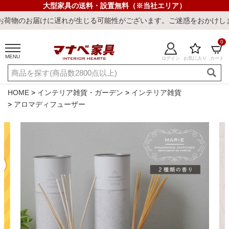
大型家具の送料・設置無料（※当社エリア）
届けに遅れが生じる可能性がございます。ご迷惑をおかけしまして誠に
0
MENU
ログイン
お気に入り
カート
ご利用ガイド
新規会員登録
店舗一覧
閲覧履歴
HOME
インテリア雑貨・ガーデン
インテリア雑貨
アロマディフューザー
よくある質問
キーワード・商品番号で探す
最短発送
冷感ラグ
冷感寝具
ワークデスク
ウィルトンラ