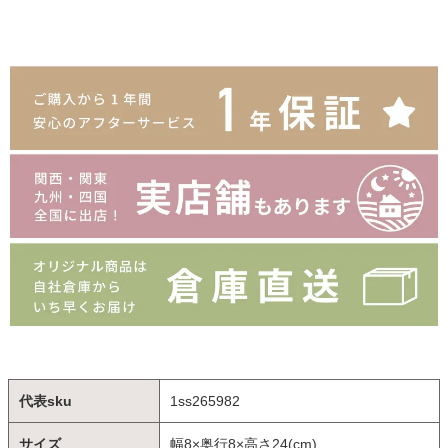
代表sku
1ss265982
サイズ
幅8×奥行8×高さ24(cm)