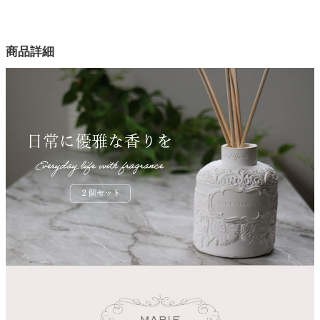
幅8×奥行8×高さ24(cm)
家電・照明器具
カラー
商品詳細
2色
インテリア雑貨
主原料
香料・スティック
ガーデン
内容量
100ｍｌ
梱包サイズ
タワー
約9.5ｘ9.5x25(cm)
原産国
中国