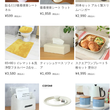
貼るだけ吸着便座シート
30本セット アルミ製スリ
吸着便座シート ラット
ネル
ムハンガー
¥
1,858
（税込み）
¥
599
¥
2,990
（税込み）
（税込み）
65×80トイレマット＆洗
ティッシュケース ソフィ
スクエアワンプレート 5
浄型フタカバー 2点セッ
ア
枚セット 塗分け
ト サラ
¥
3,580
¥
1,499
¥
4,995
（税込み）
（税込み）
（税込み）