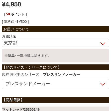
¥
4,950
ベッド
[
50
ポイント ]
送料個別
¥
500
収納家具
お届け先
学習机
※離島･一部地域は除きます。
ホームオフィス
シリーズ：
プレスサンドメーカー
こたつ
寝具
マットレッド/25300149