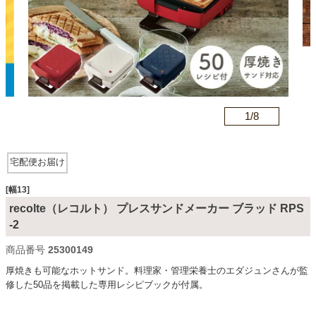
カテゴリから探す
ソファ
n
1/
8
テレビ台・リビング家具
宅配便お届け
ダイニングテーブル・セット
[幅13]
recolte（レコルト） プレスサンドメーカー ブラッド RPS
-2
椅子・チェア
商品番号
25300149
厚焼きも可能なホットサンド。料理家・管理栄養士のエダジュンさんが監
修した50品を掲載した専用レシピブックが付属。
食器棚・キッチン収納