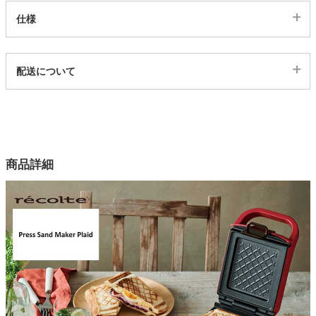
仕様
家電・照明器具
代表sku
配送について
25300149
インテリア雑貨
配送について
サイズ
幅13×奥行21×高さ12(cm)
ガーデン
カラー
商品詳細
3色
タワー
本体
フェノール樹脂
プレート
アルミダイキャスト（ノンスティック加工）
商品重量
約0.96kg