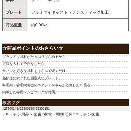
プレート
アルミダイキャスト（ノンスティック加工）
商品重量
約0.96kg
☆商品ポイントのおさらい☆
ブラッドは具材がたっぷりはさめるから、
電源を入れて予熱をしたら、
食パンと好きな具材をはさんで焼くだけ。
熱伝導にすぐれた固定式のプレート。
料理家・管理栄養士のエダジュンさんが監修した50品を
掲載した専用レシピブックが付属。
検索タグ
#25300149#25300150#25300151
#キッチン用品・家電#家電・照明器具#キッチン家電