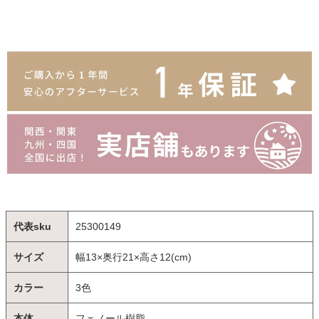
代表sku
25300149
サイズ
幅13×奥行21×高さ12(cm)
カラー
3色
本体
フェノール樹脂