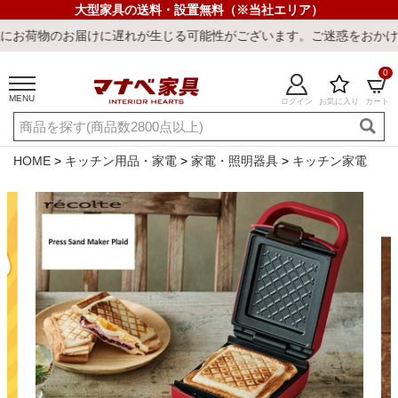
大型家具の送料・設置無料（※当社エリア）
届けに遅れが生じる可能性がございます。ご迷惑をおかけしまして誠に
0
MENU
ログイン
お気に入り
カート
ご利用ガイド
新規会員登録
店舗一覧
閲覧履歴
HOME
キッチン用品・家電
家電・照明器具
キッチン家電
よくある質問
キーワード・商品番号で探す
最短発送
冷感ラグ
冷感寝具
ワークデスク
ウィルトンラ