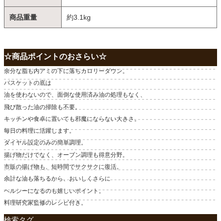
商品重量
約3.1kg
☆商品ポイントのおさらい☆
余分な脂も内アミの下に落ちカロリーダウン。
バスケットの底は
油を使わないので、面倒な使用済み油の処理もなく、
飛び散った油の掃除も不要。
キッチンや食卓に置いても邪魔にならない大きさ。
毎日の料理に活躍します。
ダイヤル設定のみの簡単調理。
揚げ物だけでなく、オーブン調理も得意分野。
市販の揚げ物も、短時間でサクサクに復活。
余計な油も落ちるから、おいしくさらに
ヘルシーになるのも嬉しいポイント。
料理研究家監修のレシピ付き。
検索タグ