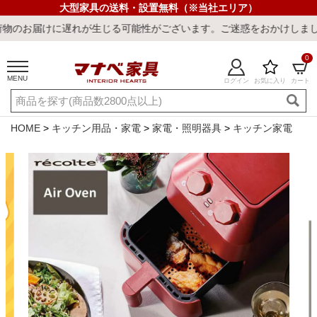
大型家具の送料・設置無料（※当社エリア）
に遅れが生じる可能性がございます。ご迷惑をおかけしまして誠に申し
0
MENU
ログイン
お気に入り
カート
ご利用ガイド
新規会員登録
店舗一覧
閲覧履歴
HOME
キッチン用品・家電
家電・照明器具
キッチン家電
よくある質問
キーワード・商品番号で探す
最短発送
冷感ラグ
冷感寝具
ワークデスク
ウィルトンラ