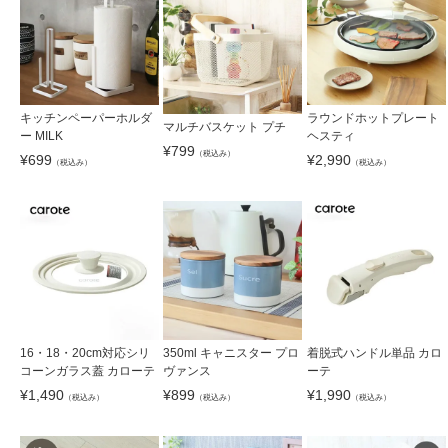
キッチンペーパーホルダ
ラウンドホットプレート
マルチバスケット プチ
ー MILK
ヘスティ
¥
799
（税込み）
¥
699
¥
2,990
（税込み）
（税込み）
16・18・20cm対応シリ
350ml キャニスター プロ
着脱式ハンドル単品 カロ
コーンガラス蓋 カローテ
ヴァンス
ーテ
¥
1,490
¥
899
¥
1,990
（税込み）
（税込み）
（税込み）