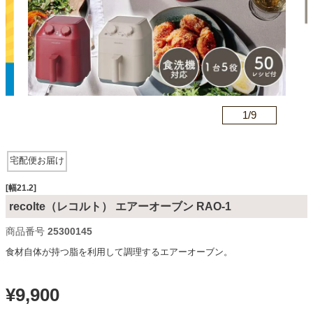
カテゴリから探す
ソファ
n
1/
9
テレビ台・リビング家具
宅配便お届け
ダイニングテーブル・セット
[幅21.2]
recolte（レコルト） エアーオーブン RAO-1
商品番号
25300145
椅子・チェア
食材自体が持つ脂を利用して調理するエアーオーブン。
食器棚・キッチン収納
¥
9,900