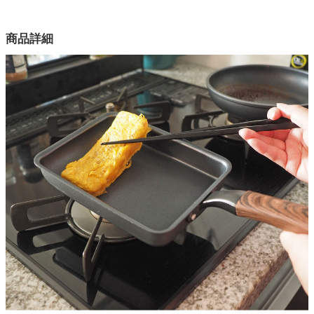
幅14.8×奥行37×高さ3.3(cm)
カラー
家電・照明器具
商品詳細
1色
本体
インテリア雑貨
アルミニウム合金
はり底
ガーデン
ステンレス（クロム16％）
底の厚さ
タワー
2.5mm(はり底含む)
ハンドル
フェノール樹脂(耐熱温度250℃)
内面
フッ素樹脂塗膜加工
外面