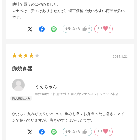
他社で買うのはやめました。
マナベは、安くはありませんが、適正価格で使いやすい商品が多い
です。
参考になった
0
Like!
0
2024.8.21
卵焼き器
うえちゃん
年代:
60代
性別:
女性
購入店:
マナベネットショップ本店
かたちに丸みがありかわいい。重みも良くお弁当のだし巻きにメイ
ンで使っていますが、巻きやすくよかったです。
参考になった
1
Like!
0