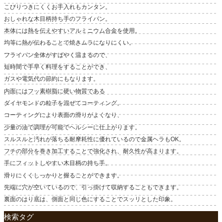
こびりつきにくくお手入れもカンタン。
おしゃれな木目柄持ち手のフライパン。
本体には熱を伝えやすいアルミニウム合金を使用。
均等に熱が伝わることで焼きムラになりにくい。
フライパン全体がすばやく温まるので、
短時間で手早く料理をすることができ、
ガスや電気代の節約にもなります。
内面にはフッ素樹脂に硬い物質である
ダイヤモンドの粒子を混ぜてコーティング。
コーティングにより表面の滑りがよくなり、
少量の油で調理が可能でヘルシーに仕上がります。
スルスルと汚れが落ちる耐摩耗性に優れているので金属ヘラもOK。
フチの部分を巻き加工することで強化され、耐久性が高まります。
手にフィットしやすい木目柄の持ち手。
滑りにくくしっかりと握ることができます。
先端に穴が空いているので、引っ掛けて収納することもできます。
裏面のはり底は、側面と同じ色にすることでスッリとした印象。
検索タグ