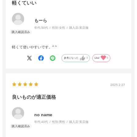
軽くていい
もーら
年代:
50代
性別:
女性
購入店:
実店舗
軽くて使いやすいです。^ ^
参考になった
0
Like!
0
2025.2.27
良いものが適正価格
no name
年代:
40代
性別:
男性
購入店:
実店舗