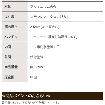
本体
アルミニウム合金
はり底
ステンレス（クロム16％）
底の厚さ
2.5mm(はり底含む)
ハンドル
フェノール樹脂(耐熱温度250℃)
内面
フッ素樹脂塗膜加工
外面
焼付塗装
商品重量
約0.392kg
原産国
中国
☆商品ポイントのおさらい☆
普段使いにちょうど良いダイヤモンドコート。