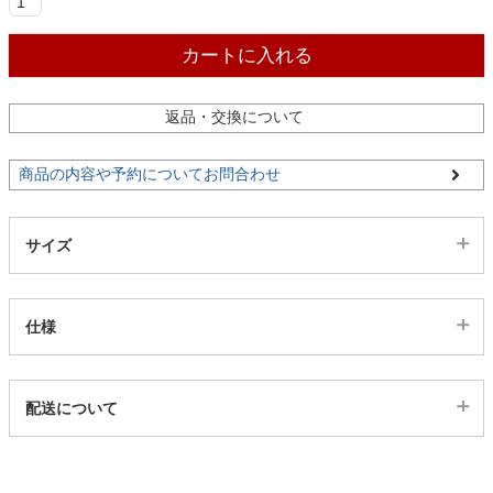
ファブリック
カートに入れる
カーテン
返品・交換について
ラグ
商品の内容や予約についてお問合わせ
マット
サイズ
収納用品
仕様
生活用品
代表sku
配送について
21000247
配送について
サイズ
キッチン用品