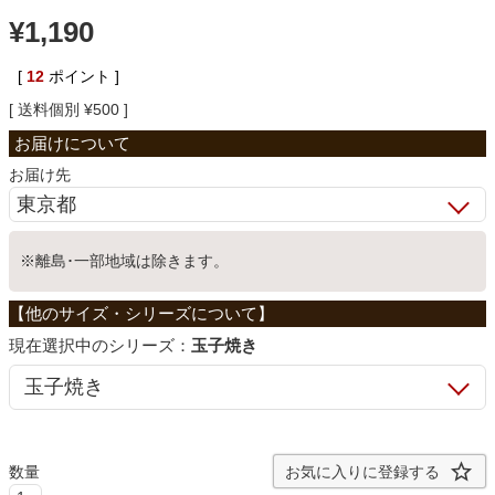
¥
1,190
ベッド
[
12
ポイント ]
送料個別
¥
500
収納家具
お届け先
学習机
※離島･一部地域は除きます。
ホームオフィス
こたつ
シリーズ：
玉子焼き
寝具
お気に入りに登録する