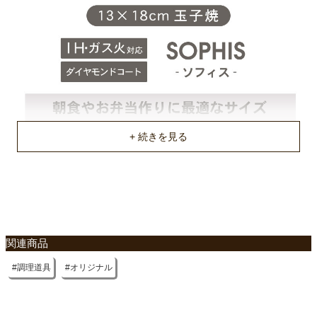
焼付塗装
商品重量
約0.392kg
原産国
中国
関連商品
調理道具
オリジナル