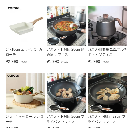
14x18cm エッグパン カ
ガス火・IH対応 28cm 炒
ガス火/IH兼用 2.2Lマルチ
ローテ
め鍋 ソフィス
ポット ソフィス
¥
2,999
¥
1,990
¥
1,999
（税込み）
（税込み）
（税込み）
24cm キャセロール カロ
ガス火・IH対応 26cm フ
ガス火・IH対応 28cm フ
ーテ
ライパン ソフィス
ライパン ソフィス