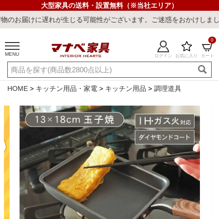
大型家具の送料・設置無料（※当社エリア）
れが生じる可能性がございます。ご迷惑をおかけしまして誠に申し訳ご
0
MENU
ログイン
お気に入り
カート
ご利用ガイド
新規会員登録
店舗一覧
閲覧履歴
HOME
キッチン用品・家電
キッチン用品
調理道具
よくある質問
キーワード・商品番号で探す
最短発送
冷感ラグ
冷感寝具
ワークデスク
ウィルトンラ