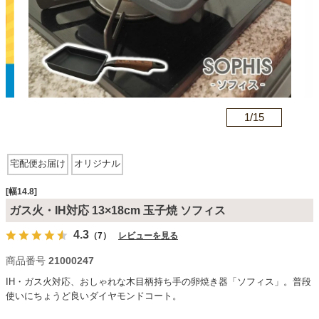
カテゴリから探す
ソファ
n
1/
15
テレビ台・リビング家具
宅配便お届け
オリジナル
ダイニングテーブル・セット
[幅14.8]
ガス火・IH対応 13×18cm 玉子焼 ソフィス
4.3
（7）
レビューを見る
椅子・チェア
商品番号
21000247
IH・ガス火対応、おしゃれな木目柄持ち手の卵焼き器「ソフィス」。普段
食器棚・キッチン収納
使いにちょうど良いダイヤモンドコート。