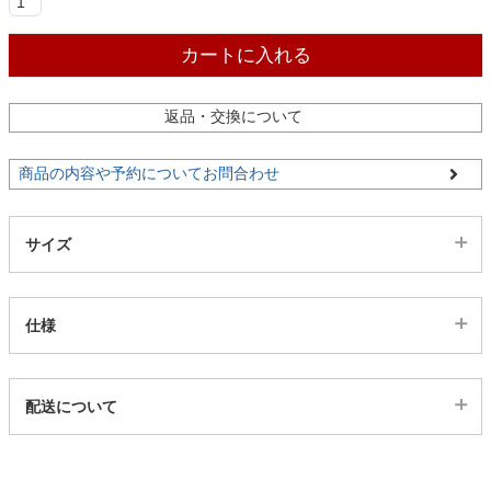
ファブリック
カートに入れる
カーテン
返品・交換について
ラグ
商品の内容や予約についてお問合わせ
マット
サイズ
収納用品
仕様
生活用品
代表sku
配送について
21000247
配送について
サイズ
キッチン用品