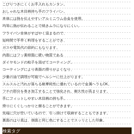
こびりつきにくくお手入れもカンタン。
おしゃれな木目柄持ち手のフライパン。
本体には熱を伝えやすいアルミニウム合金を使用。
均等に熱が伝わることで焼きムラになりにくい。
フライパン全体がすばやく温まるので、
短時間で手早く料理をすることができ、
ガスや電気代の節約にもなります。
内面にはフッ素樹脂に硬い物質である
ダイヤモンドの粒子を混ぜてコーティング。
コーティングにより表面の滑りがよくなり、
少量の油で調理が可能でヘルシーに仕上がります。
スルスルと汚れが落ちる耐摩耗性に優れているので金属ヘラもOK。
フチの部分を巻き加工することで強化され、耐久性が高まります。
手にフィットしやすい木目柄の持ち手。
滑りにくくしっかりと握ることができます。
先端に穴が空いているので、引っ掛けて収納することもできます。
裏面のはり底は、側面と同じ色にすることでスッリとした印象。
検索タグ