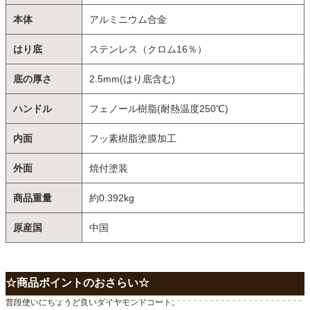
本体
アルミニウム合金
はり底
ステンレス（クロム16％）
底の厚さ
2.5mm(はり底含む)
ハンドル
フェノール樹脂(耐熱温度250℃)
内面
フッ素樹脂塗膜加工
外面
焼付塗装
商品重量
約0.392kg
原産国
中国
☆商品ポイントのおさらい☆
普段使いにちょうど良いダイヤモンドコート。