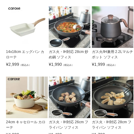
14x18cm エッグパン カ
ガス火・IH対応 28cm 炒
ガス火/IH兼用 2.2Lマルチ
ローテ
め鍋 ソフィス
ポット ソフィス
¥
2,999
¥
1,990
¥
1,999
（税込み）
（税込み）
（税込み）
24cm キャセロール カロ
ガス火・IH対応 26cm フ
ガス火・IH対応 28cm フ
ーテ
ライパン ソフィス
ライパン ソフィス