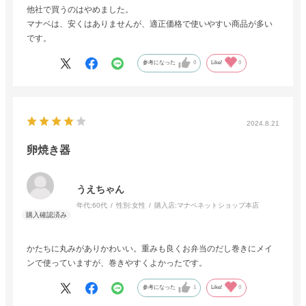
他社で買うのはやめました。
マナベは、安くはありませんが、適正価格で使いやすい商品が多い
です。
参考になった
0
Like!
0
2024.8.21
卵焼き器
うえちゃん
年代:
60代
性別:
女性
購入店:
マナベネットショップ本店
かたちに丸みがありかわいい。重みも良くお弁当のだし巻きにメイ
ンで使っていますが、巻きやすくよかったです。
参考になった
1
Like!
0