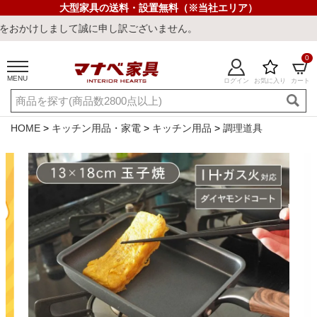
大型家具の送料・設置無料（※当社エリア）
て誠に申し訳ございません。
0
MENU
ログイン
お気に入り
カート
ご利用ガイド
新規会員登録
店舗一覧
閲覧履歴
HOME
キッチン用品・家電
キッチン用品
調理道具
よくある質問
キーワード・商品番号で探す
最短発送
冷感ラグ
冷感寝具
ワークデスク
ウィルトンラ