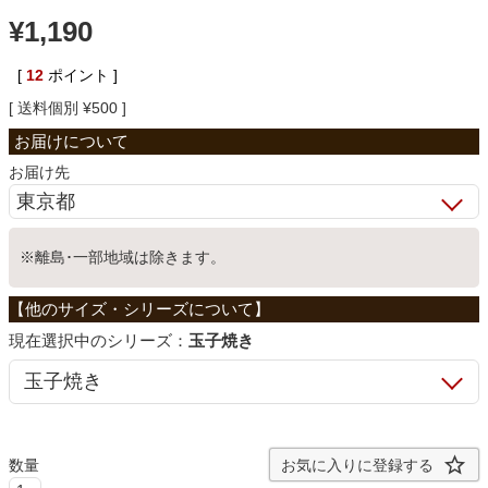
¥
1,190
ベッド
[
12
ポイント ]
送料個別
¥
500
収納家具
お届け先
学習机
※離島･一部地域は除きます。
ホームオフィス
こたつ
シリーズ：
玉子焼き
寝具
お気に入りに登録する