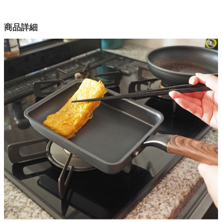
幅14.8×奥行37×高さ3.3(cm)
カラー
家電・照明器具
商品詳細
1色
本体
インテリア雑貨
アルミニウム合金
はり底
ガーデン
ステンレス（クロム16％）
底の厚さ
タワー
2.5mm(はり底含む)
ハンドル
フェノール樹脂(耐熱温度250℃)
内面
フッ素樹脂塗膜加工
外面