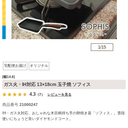
カテゴリから探す
ソファ
n
1/
15
テレビ台・リビング家具
宅配便お届け
オリジナル
ダイニングテーブル・セット
[幅14.8]
ガス火・IH対応 13×18cm 玉子焼 ソフィス
4.3
（7）
レビューを見る
椅子・チェア
商品番号
21000247
IH・ガス火対応、おしゃれな木目柄持ち手の卵焼き器「ソフィス」。普段
食器棚・キッチン収納
使いにちょうど良いダイヤモンドコート。