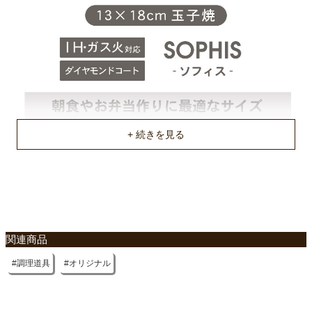
焼付塗装
商品重量
約0.392kg
原産国
中国
関連商品
調理道具
オリジナル