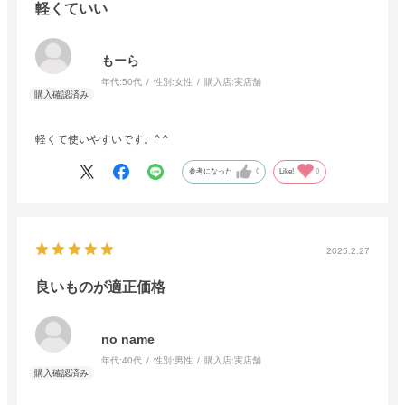
軽くていい
もーら
年代:
50代
性別:
女性
購入店:
実店舗
軽くて使いやすいです。^ ^
参考になった
0
Like!
0
2025.2.27
良いものが適正価格
no name
年代:
40代
性別:
男性
購入店:
実店舗