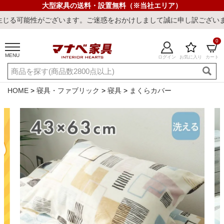
大型家具の送料・設置無料（※当社エリア）
ございます。ご迷惑をおかけしまして誠に申し訳ございません。
0
MENU
ログイン
お気に入り
カート
ご利用ガイド
新規会員登録
店舗一覧
閲覧履歴
HOME
寝具・ファブリック
寝具
まくらカバー
よくある質問
キーワード・商品番号で探す
最短発送
冷感ラグ
冷感寝具
ワークデスク
ウィルトンラ