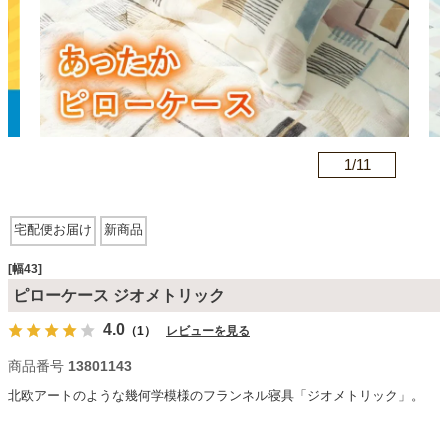
カテゴリから探す
ソファ
n
1/
11
テレビ台・リビング家具
宅配便お届け
新商品
ダイニングテーブル・セット
[幅43]
ピローケース ジオメトリック
4.0
（1）
レビューを見る
椅子・チェア
商品番号
13801143
北欧アートのような幾何学模様のフランネル寝具「ジオメトリック」。
食器棚・キッチン収納