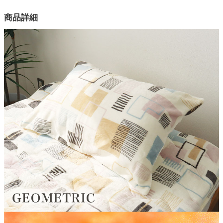
カラー
商品詳細
家電・照明器具
1色
表側生地
ポリエステル100％
インテリア雑貨
裏側生地
ポリエステル100％
ガーデン
表地目付
180g/m2
タワー
裏地目付
180g/m2
中材
150g/m2
洗濯マーク
洗濯機OK（ネット使用）