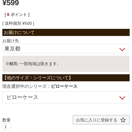
¥
599
ベッド
[
6
ポイント ]
送料個別
¥
500
収納家具
お届け先
学習机
※離島･一部地域は除きます。
ホームオフィス
シリーズ：
ピローケース
こたつ
寝具
お気に入りに登録する