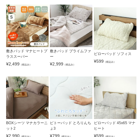
敷きパッド マナヒートプ
敷きパッド プライムファ
ピローパッド ソフィス
ラススーパー
ー
¥
599
（税込み）
¥
2,499
¥
2,999
（税込み）
（税込み）
BOXシーツ マナカラーニ
ピトーパッド とろりんち
ピローパッド 45x65 マナ
ット2
ょ3
ヒート
¥
2,990
¥
799
¥
599
（税込み）
（税込み）
（税込み）