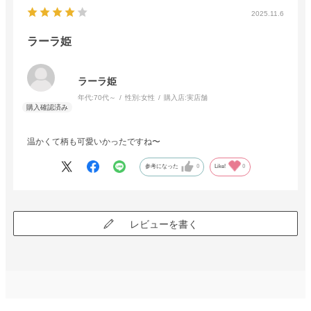
2025.11.6
ラーラ姫
ラーラ姫
年代:
70代～
性別:
女性
購入店:
実店舗
温かくて柄も可愛いかったですね〜
参考になった
0
Like!
0
レビューを書く