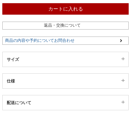
ファブリック
カートに入れる
カーテン
返品・交換について
商品の内容や予約についてお問合わせ
ラグ
サイズ
マット
仕様
収納用品
代表sku
配送について
生活用品
13801143
配送について
サイズ
キッチン用品
幅43×奥行63(cm)