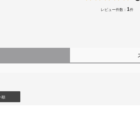
1
レビュー件数：
件
）
い順