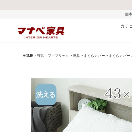
熊本県で発生した地震およびお
カテ
HOME
寝具・ファブリック
寝具
まくらカバー
まくらカバー 