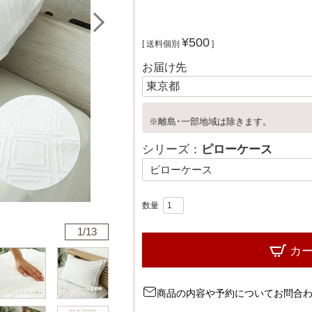
¥
500
送料個別
お届け先
※離島･一部地域は除きます。
シリーズ：
ピローケース
1/
13
カ
商品の内容や予約についてお問合