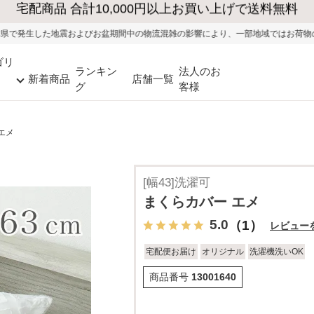
大型家具の送料・設置無料（※当社エリア）
盆期間中の物流混雑の影響により、一部地域ではお荷物のお届けに遅れが生じる可能
ゴリ
ランキン
法人のお
新着商品
店舗一覧
グ
客様
エメ
[幅43]洗濯可
まくらカバー エメ
5.0
（1）
レビュー
宅配便お届け
オリジナル
洗濯機洗いOK
商品番号
13001640