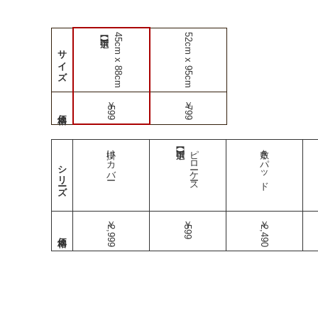
45cm x 88cm
52cm x 95cm
サイズ
￥599
￥799
掛けカバー
ピローケース
敷きパッド
シリーズ
￥2,999
￥599
￥2,490