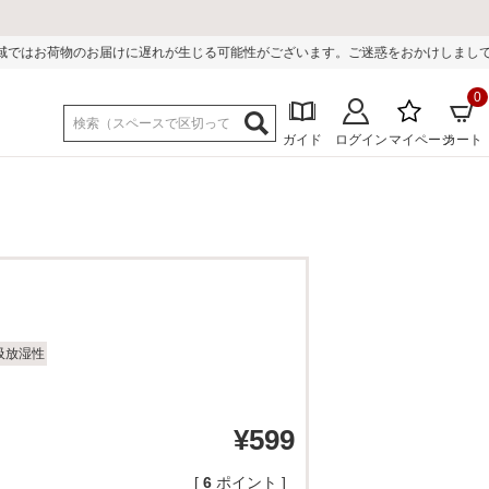
が生じる可能性がございます。ご迷惑をおかけしまして誠に申し訳ございません。
0
ガイド
ログイン
マイページ
カート
吸放湿性
¥
599
[
6
ポイント ]