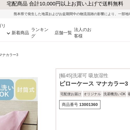
震およびお盆期間中の物流混雑の影響により、一部地域ではお荷物のお届けに遅れ
ゴリ
ランキン
法人のお
新着商品
店舗一覧
グ
客様
マナカラー3
[幅45]洗濯可 吸放湿性
ピローケース マナカラー3
宅配便お届け
オリジナル
洗濯機洗いOK
商品番号
13001360