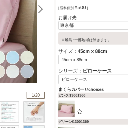
¥
500
送料個別
お届け先
※離島･一部地域は除きます。
サイズ：
45cm x 88cm
シリーズ：
ピローケース
まくらカバー
7choices
1/
20
ピンク/13001360
グリーン/13001369