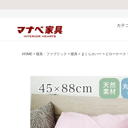
熊本県で発生した地
カテ
HOME
寝具・ファブリック
寝具
まくらカバー
ピローケース 