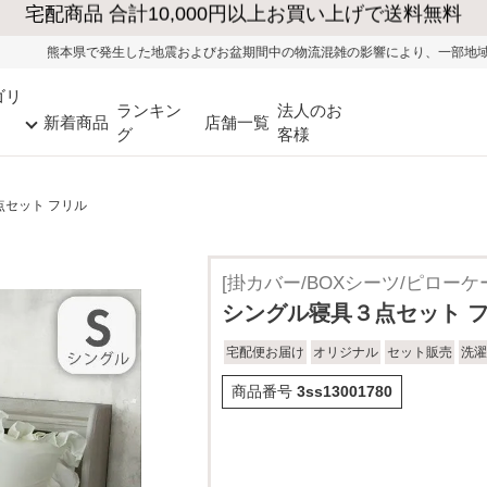
およびお盆期間中の物流混雑の影響により、一部地域ではお荷物のお届けに遅れが
ゴリ
ランキン
法人のお
新着商品
店舗一覧
グ
客様
点セット フリル
[掛カバー/BOXシーツ/ピローケ
シングル寝具３点セット 
宅配便お届け
オリジナル
セット販売
洗濯
商品番号
3ss13001780