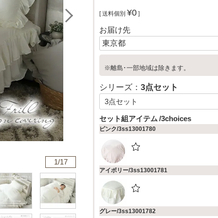
¥
0
送料個別
お届け先
※離島･一部地域は除きます。
シリーズ：
3点セット
セット組アイテム
3choices
ピンク/3ss13001780
1/
17
アイボリー/3ss13001781
グレー/3ss13001782