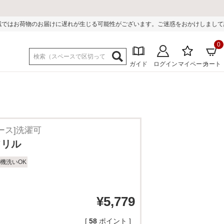
生じる可能性がございます。ご迷惑をおかけしまして誠に申し訳ございません。
0
ガイド
ログイン
マイページ
カート
ース]洗濯可
フリル
機洗いOK
¥
5,779
[
58
ポイント ]