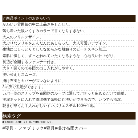
☆商品ポイントのおさらい☆
かわいい雰囲気の中に上品さをもたせた、
落ち着いた淡いくすみカラーで甘くなりすぎない、
大人のフリルデザイン。
大ぶりなフリルをふんだんにあしらった、大人可愛いデザイン。
生地にはしっとりとしたなめらかな肌触りのピーチスキン加工。
素肌に優しく、ずっと触れていたくなるような、心地良い仕上がり。
長辺が全開するファスナー付き。
大きく開くので布団の出し入れがしやすく、
洗い替えもスムーズ。
掛け布団とカバーがズレないように、
8ヶ所で固定ができます。
カバー側のスナップを布団側のループに通してパチッと留めるだけで簡単。
洗濯ネットに入れて洗濯機で気軽に丸洗いができるので、いつでも清潔。
乾きが早くお手入れがしやすいポリエステル100%生地。
検索タグ
#13001673#13001679#13001685
#寝具・ファブリック#寝具#掛け布団カバー