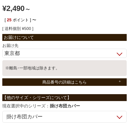
¥
2,490
ベッド
〜
[
25
ポイント ]
〜
送料個別
¥
500
収納家具
お届け先
学習机
※離島･一部地域は除きます。
ホームオフィス
商品番号の詳細はこちら
こたつ
シリーズ：
掛け布団カバー
寝具