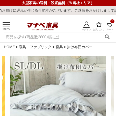
大型家具の送料・設置無料（※当社エリア）
が生じる可能性がございます。ご迷惑をおかけしまして誠に申し訳ござ
0
MENU
ログイン
お気に入り
カート
ご利用ガイド
新規会員登録
店舗一覧
閲覧履歴
HOME
寝具・ファブリック
寝具
掛け布団カバー
よくある質問
キーワード・商品番号で探す
最短発送
冷感ラグ
冷感寝具
ワークデスク
ウィルトンラ