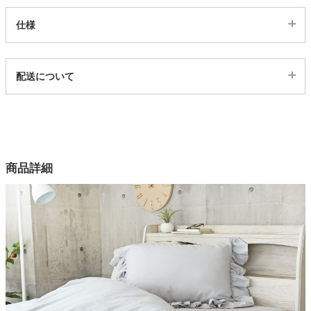
仕様
代表sku
配送について
13001673
配送について
サイズ
幅150×奥行210(cm)
幅190×奥行210(cm)
商品詳細
カラー
3色
表面素材
ポリエステル100％
お手入れ方法
洗濯機（ネット使用）
原産国