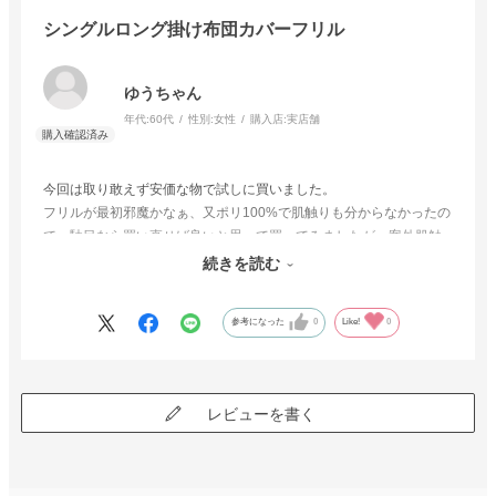
シングルロング掛け布団カバーフリル
ゆうちゃん
年代:
60代
性別:
女性
購入店:
実店舗
今回は取り敢えず安価な物で試しに買いました。
フリルが最初邪魔かなぁ、又ポリ100%で肌触りも分からなかったの
で、駄目なら買い直せば良いと思って買ってみましたが、案外肌触
りも良くフリルも気になりませんでした。
続きを読む
お値段の割に良い商品だと思います。
参考になった
0
Like!
0
レビューを書く