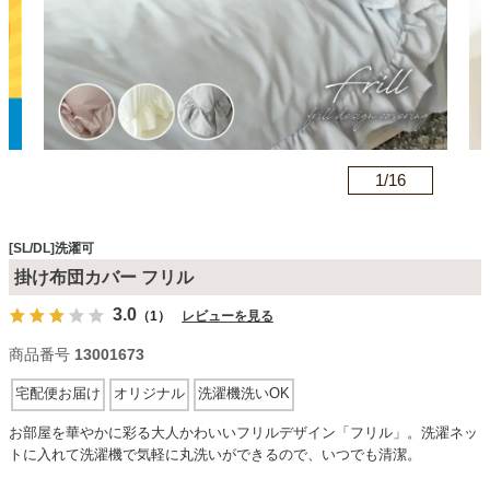
カテゴリから探す
ソファ
n
1/
16
テレビ台・リビング家具
[SL/DL]洗濯可
掛け布団カバー フリル
ダイニングテーブル・セット
3.0
（1）
レビューを見る
商品番号
13001673
椅子・チェア
宅配便お届け
オリジナル
洗濯機洗いOK
お部屋を華やかに彩る大人かわいいフリルデザイン「フリル」。洗濯ネッ
食器棚・キッチン収納
トに入れて洗濯機で気軽に丸洗いができるので、いつでも清潔。