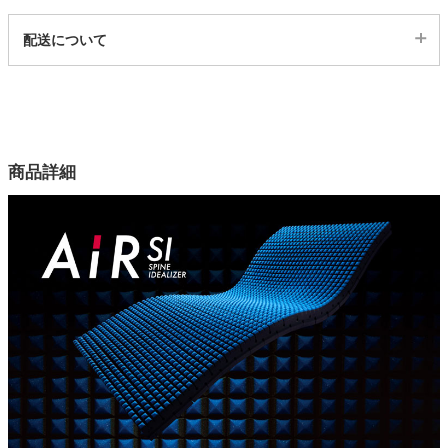
代表sku
配送について
家電・照明器具
13700098
配送について
サイズ
インテリア雑貨
幅140×奥行195×高さ9(cm)
カラー
商品詳細
1色
ガーデン
表生地
ポリエステル100％（抗菌加工）
タワー
裏生地
ポリエステル65％、綿35％
中材
ウレタンフォーム（185N）
保証
中材のみメーカー３年保証（ウレタンマットレスの厚さに対して