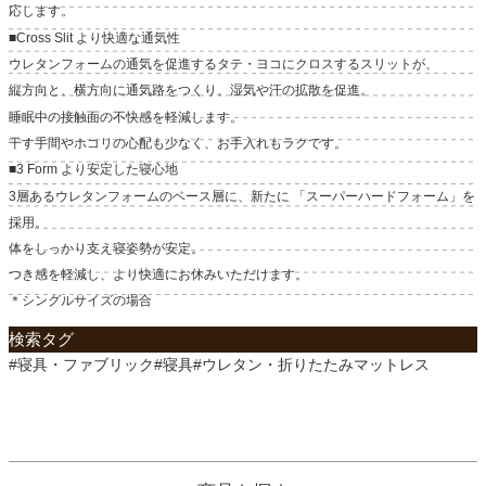
応します。
■Cross Slit より快適な通気性
ウレタンフォームの通気を促進するタテ・ヨコにクロスするスリットが、
縦方向と、横方向に通気路をつくり、湿気や汗の拡散を促進。
睡眠中の接触面の不快感を軽減します。
干す手間やホコリの心配も少なく、お手入れもラクです。
■3 Form より安定した寝心地
3層あるウレタンフォームのベース層に、新たに 「スーパーハードフォーム」を
採用。
体をしっかり支え寝姿勢が安定。
つき感を軽減し、より快適にお休みいただけます。
＊シングルサイズの場合
検索タグ
#寝具・ファブリック#寝具#ウレタン・折りたたみマットレス