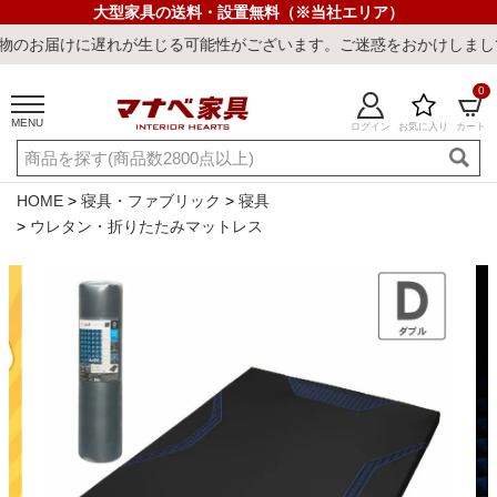
大型家具の送料・設置無料（※当社エリア）
に遅れが生じる可能性がございます。ご迷惑をおかけしまして誠に申し
0
MENU
ログイン
お気に入り
カート
ご利用ガイド
新規会員登録
店舗一覧
閲覧履歴
HOME
寝具・ファブリック
寝具
ウレタン・折りたたみマットレス
よくある質問
キーワード・商品番号で探す
最短発送
冷感ラグ
冷感寝具
ワークデスク
ウィルトンラ