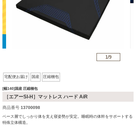
カテゴリから探す
ソファ
n
1/
9
テレビ台・リビング家具
宅配便お届け
国産
圧縮梱包
ダイニングテーブル・セット
[幅140]国産 圧縮梱包
［エアーSI-H］マットレス ハード AiR
椅子・チェア
商品番号
13700098
ベース層でしっかり体を支え寝姿勢が安定。睡眠時の体幹をサポートする
特殊立体構造。
食器棚・キッチン収納