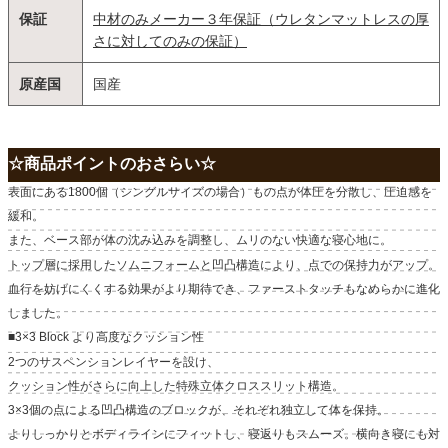
保証
中材のみメーカー３年保証（ウレタンマットレスの厚
さに対してのみの保証）
原産国
国産
☆商品ポイントのおさらい☆
表面にある1800個（シングルサイズの場合）もの点が体圧を分散し、圧迫感を
緩和。
また、ベース部が体の沈み込みを調整し、ムリのない快適な寝心地に。
トップ層に採用したソムニフォームと凹凸構造により、点での保持力がアップ。
血行を妨げにくくする効果がより期待でき、ファーストタッチもなめらかに進化
しました。
■3×3 Block より高度なクッション性
2つのサスペンションレイヤーを設け、
クッション性がさらに向上した特殊立体クロススリット構造。
3×3個の点による凹凸構造のブロックが、それぞれ独立して体を保持。
よりしっかりとボディラインにフィットし、寝返りもスムーズ。横向き寝にも対