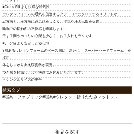
■Cross Slit より快適な通気性
ウレタンフォームの通気を促進するタテ・ヨコにクロスするスリットが、
縦方向と、横方向に通気路をつくり、湿気や汗の拡散を促進。
睡眠中の接触面の不快感を軽減します。
干す手間やホコリの心配も少なく、お手入れもラクです。
■3 Form より安定した寝心地
3層あるウレタンフォームのベース層に、新たに 「スーパーハードフォーム」を
採用。
体をしっかり支え寝姿勢が安定。
つき感を軽減し、より快適にお休みいただけます。
＊シングルサイズの場合
検索タグ
#寝具・ファブリック#寝具#ウレタン・折りたたみマットレス
商品を探す