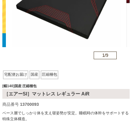
カテゴリから探す
ソファ
n
1/
9
テレビ台・リビング家具
宅配便お届け
国産
圧縮梱包
ダイニングテーブル・セット
[幅140]国産 圧縮梱包
［エアーSI］マットレス レギュラー AiR
椅子・チェア
商品番号
13700093
ベース層でしっかり体を支え寝姿勢が安定。睡眠時の体幹をサポートする
特殊立体構造。
食器棚・キッチン収納