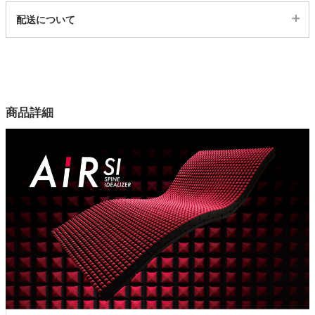
代表sku
配送について
13700093
家電・照明器具
配送について
サイズ
幅140×奥行195×高さ9(cm)
インテリア雑貨
カラー
商品詳細
1色
ガーデン
表生地
ポリエステル100％（抗菌加工）
タワー
裏生地
ポリエステル65％、綿35％
中材
ウレタンフォーム（160N）
保証
中材のみメーカー３年保証（ウレタンマットレスの厚さに対して