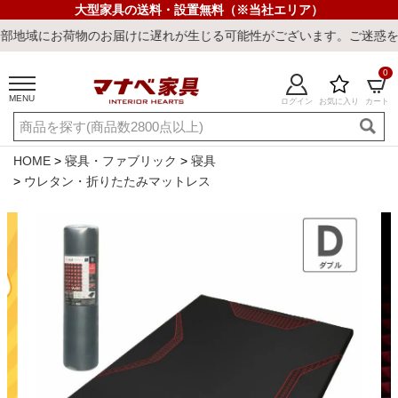
大型家具の送料・設置無料（※当社エリア）
荷物のお届けに遅れが生じる可能性がございます。ご迷惑をおかけしま
0
MENU
ログイン
お気に入り
カート
ご利用ガイド
新規会員登録
店舗一覧
閲覧履歴
HOME
寝具・ファブリック
寝具
ウレタン・折りたたみマットレス
よくある質問
キーワード・商品番号で探す
最短発送
冷感ラグ
冷感寝具
ワークデスク
ウィルトンラ