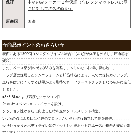
保証
中材のみメーカー３年保証（ウレタンマットレスの厚
さに対してのみの保証）
原産国
国産
☆商品ポイントのおさらい☆
表面にある1800個（シングルサイズの場合）もの点が体圧を分散し、圧迫感を
緩和。
また、ベース部が体の沈み込みを調整し、ムリのない快適な寝心地に。
トップ層に採用したソムニフォームと凹凸構造により、点での保持力がアップ。
血行を妨げにくくする効果がより期待でき、ファーストタッチもなめらかに進化
しました。
■3×3 Block より高度なクッション性
2つのサスペンションレイヤーを設け、
クッション性がさらに向上した特殊立体クロススリット構造。
3×3個の点による凹凸構造のブロックが、それぞれ独立して体を保持。
よりしっかりとボディラインにフィットし、寝返りもスムーズ。横向き寝にも対
応します。