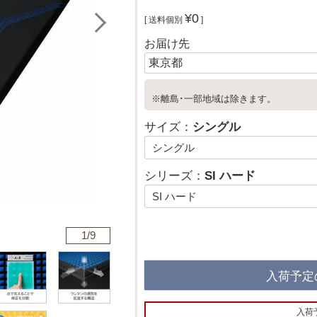
¥
0
送料個別
お届け先
※離島･一部地域は除きます。
サイズ：
シングル
シリーズ：
SI ハード
1/
9
入荷予定
入荷