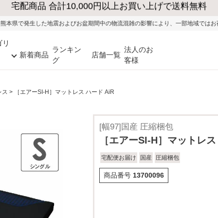
よびお盆期間中の物流混雑の影響により、一部地域ではお荷物のお届けに遅れが生じ
ゴリ
ランキン
法人のお
新着商品
店舗一覧
グ
客様
レス
［エアーSI-H］マットレス ハード AiR
[幅97]国産 圧縮梱包
［エアーSI-H］マットレス 
宅配便お届け
国産
圧縮梱包
商品番号
13700096