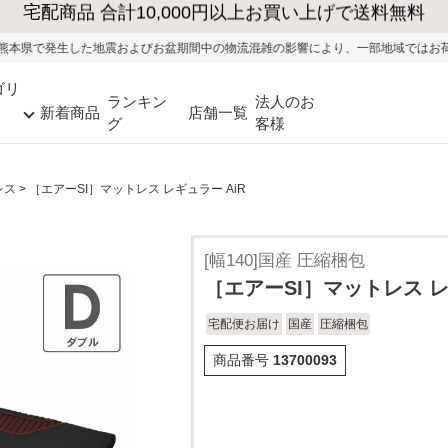
震およびお盆期間中の物流混雑の影響により、一部地域ではお荷物のお届けに遅れ
ゴリ
ランキン
法人のお
新着商品
店舗一覧
グ
客様
レス
［エアーSI］マットレス レギュラー AiR
[幅140]国産 圧縮梱包
［エアーSI］マットレス レ
宅配便お届け
国産
圧縮梱包
商品番号
13700093