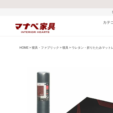
熊本県で発生した地
カテ
HOME
寝具・ファブリック
寝具
ウレタン・折りたたみマット