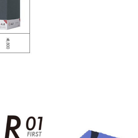
￥8,800