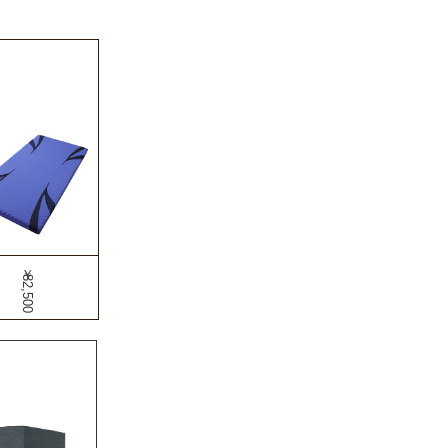
￥82,500