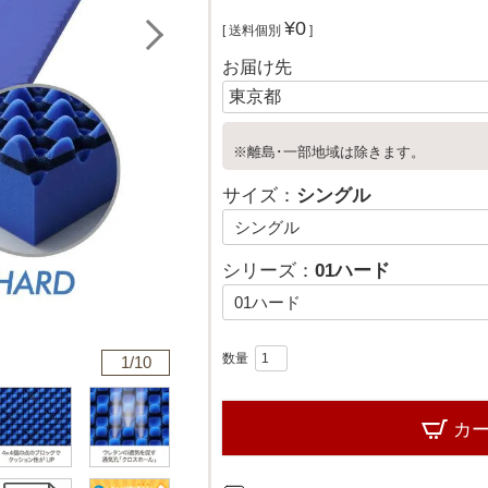
¥
0
送料個別
お届け先
※離島･一部地域は除きます。
サイズ：
シングル
シリーズ：
01ハード
1/
10
カ