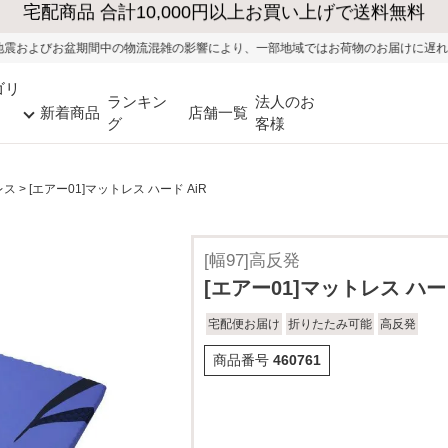
大型家具の送料・設置無料（※当社エリア）
物流混雑の影響により、一部地域ではお荷物のお届けに遅れが生じる可能性がござい
ゴリ
ランキン
法人のお
新着商品
店舗一覧
グ
客様
レス
[エアー01]マットレス ハード AiR
[幅97]高反発
[エアー01]マットレス ハード
宅配便お届け
折りたたみ可能
高反発
商品番号
460761