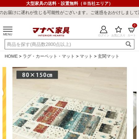
大型家具の送料・設置無料（※当社エリア）
生じる可能性がございます。ご迷惑をおかけしまして誠に申し訳ござい
0
MENU
ログイン
お気に入り
カート
ご利用ガイド
新規会員登録
店舗一覧
閲覧履歴
HOME
ラグ・カーペット・マット
マット
玄関マット
よくある質問
キーワード・商品番号で探す
最短発送
冷感ラグ
冷感寝具
ワークデスク
ウィルトンラ