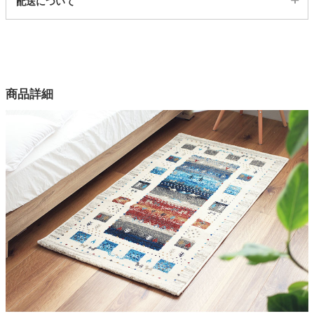
配送について
546675
配送について
家電・照明器具
サイズ
幅80×奥行150(cm)
インテリア雑貨
カラー
商品詳細
1色
ガーデン
組成
ポリプロピレン100%
パイル長
タワー
7mm
目付
25万ノット
お手入れ方法
中性洗剤拭き取り