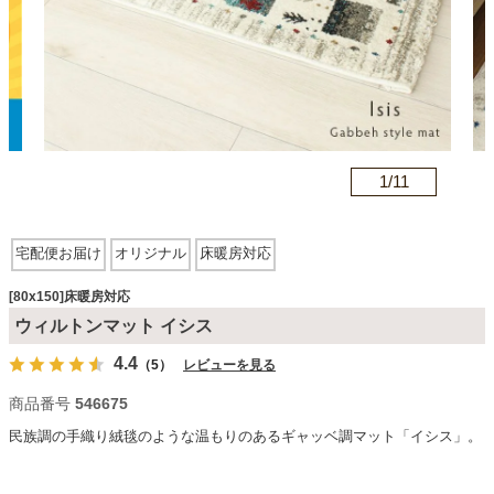
カテゴリから探す
ソファ
n
1/
11
テレビ台・リビング家具
宅配便お届け
オリジナル
床暖房対応
ダイニングテーブル・セット
[80x150]床暖房対応
ウィルトンマット イシス
4.4
（5）
レビューを見る
椅子・チェア
商品番号
546675
民族調の手織り絨毯のような温もりのあるギャッベ調マット「イシス」。
食器棚・キッチン収納