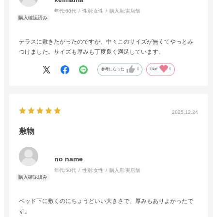
年代:
60代
性別:
女性
購入店:
実店舗
テラスに敷きたかったのですが、中々このサイズが無くてやっとみ
つけました。サイズも厚みも丁度良く満足しています。
参考になった
0
Like!
0
2025.12.24
敷物
no name
年代:
50代
性別:
女性
購入店:
実店舗
ベッド下に敷くのにちょうどいい大きさで、厚みもありよかったで
す。