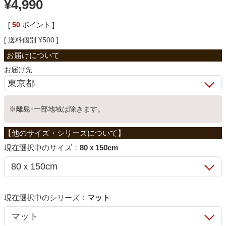
¥
4,990
ベッド
[
50
ポイント ]
送料個別
¥
500
収納家具
お届け先
学習机
※離島･一部地域は除きます。
ホームオフィス
サイズ：
80ｘ150cm
こたつ
寝具
シリーズ：
マット