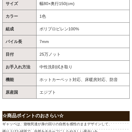
サイズ
幅80×奥行150(cm)
カラー
1色
組成
ポリプロピレン100%
パイル長
7mm
目付
25万ノット
お手入れ方法
中性洗剤拭き取り
機能
ホットカーペット対応、床暖房対応、防音
原産国
エジプト
☆商品ポイントのおさらい☆
ギャッベは、遊牧民達が身の回りの自然を感性のままデザインして、
織り上げた絨毯で、自然をモチーフにしたやさしい風合いを