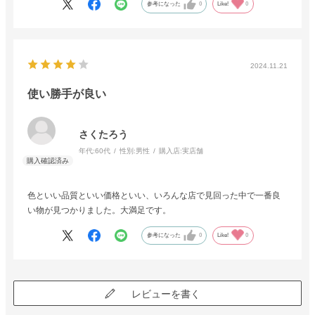
参考になった
0
Like!
0
2024.11.21
使い勝手が良い
さくたろう
年代:
60代
性別:
男性
購入店:
実店舗
色といい品質といい価格といい、いろんな店で見回った中で一番良
い物が見つかりました。大満足です。
参考になった
0
Like!
0
レビューを書く