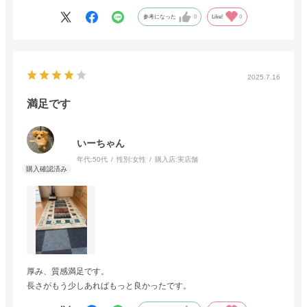
参考になった
0
Like!
0
2025.7.16
満足です
いーちゃん
年代:
50代
性別:
女性
購入店:
実店舗
厚み、質感満足です。
長さがもう少しあればもっと良かったです。