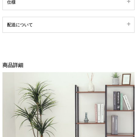
仕様
家電・照明器具
代表sku
配送について
24100517
インテリア雑貨
配送について
サイズ
幅2×奥行30×高さ114(cm)
ガーデン
カラー
商品詳細
2色
タワー
原産国
中国