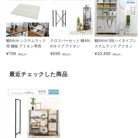
幅64cm システムラック
クロスバーセット 幅44c
幅84cm 5段ハイタイプシ
用 棚板 アドオン専用
mタイプ アドオン
ステムラック アドオン
¥
799
¥
599
¥
10,490
（税込み）
（税込み）
（税込み）
最近チェックした商品