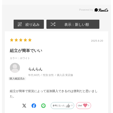
絞り込み
表示：新しい順
2025.9.20
組立が簡単でいい
カラー：ホワイト
らんらん
年代:
60代
性別:
女性
購入店:
実店舗
組立が簡単で状況によって追加購入できるのは便利だと思いまし
た。
参考になった
0
Like!
0