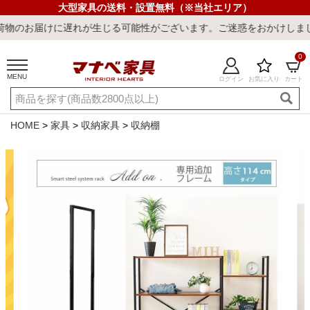
大型家具の送料・設置無料（※当社エリア）
に遅れが生じる可能性がございます。ご迷惑をおかけしまして誠に申し
0
MENU
ログイン
お気に入り
カート
ご利用ガイド
新規会員登録
店舗一覧
閲覧履歴
HOME
家具
収納家具
収納棚
よくある質問
キーワード・商品番号で探す
最短発送
冷感ラグ
冷感寝具
ワークデスク
ウィルトンラ