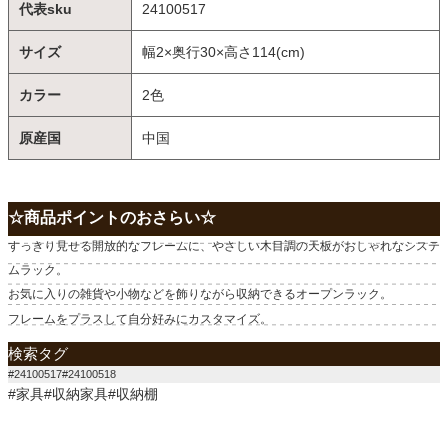
代表sku
24100517
サイズ
幅2×奥行30×高さ114(cm)
カラー
2色
原産国
中国
☆商品ポイントのおさらい☆
すっきり見せる開放的なフレームに、やさしい木目調の天板がおしゃれなシステ
ムラック。
お気に入りの雑貨や小物などを飾りながら収納できるオープンラック。
フレームをプラスして自分好みにカスタマイズ。
検索タグ
#24100517#24100518
#家具#収納家具#収納棚