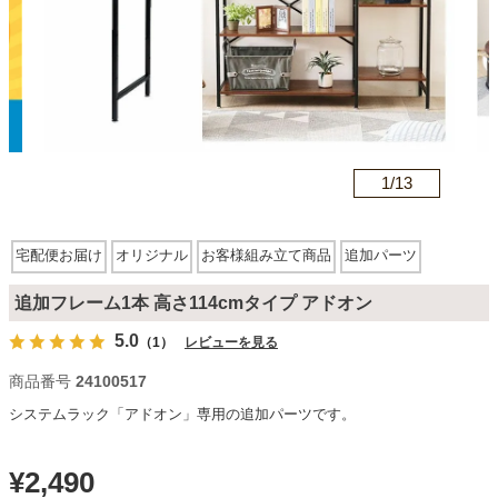
カテゴリから探す
ソファ
n
1/
13
テレビ台・リビング家具
宅配便お届け
オリジナル
お客様組み立て商品
追加パーツ
ダイニングテーブル・セット
追加フレーム1本 高さ114cmタイプ アドオン
5.0
（1）
レビューを見る
椅子・チェア
商品番号
24100517
システムラック「アドオン」専用の追加パーツです。
食器棚・キッチン収納
¥
2,490