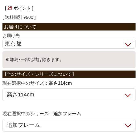
[
25
ポイント ]
ベッド
送料個別
¥
500
収納家具
お届け先
学習机
※離島･一部地域は除きます。
ホームオフィス
サイズ：
高さ114cm
こたつ
シリーズ：
追加フレーム
寝具