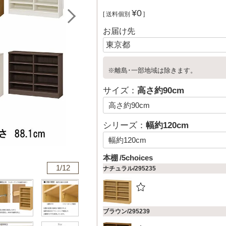
¥
0
送料個別
お届け先
※離島･一部地域は除きます。
サイズ：
高さ約90cm
シリーズ：
幅約120cm
本棚
5choices
1/
12
ナチュラル/295235
ブラウン/295239