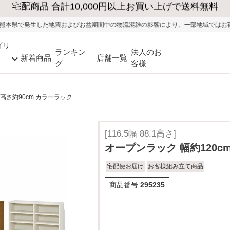
よびお盆期間中の物流混雑の影響により、一部地域ではお荷物のお届けに遅れが生
ゴリ
ランキン
法人のお
新着商品
店舗一覧
グ
客様
 高さ約90cm カラーラック
[116.5幅 88.1高さ]
オープンラック 幅約120c
宅配便お届け
お客様組み立て商品
商品番号
295235