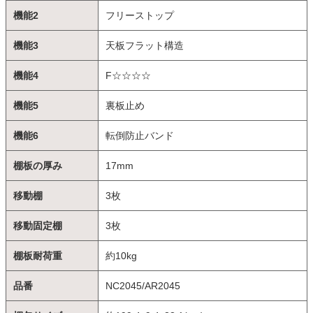
機能2
フリーストップ
機能3
天板フラット構造
機能4
F☆☆☆☆
機能5
裏板止め
機能6
転倒防止バンド
棚板の厚み
17mm
移動棚
3枚
移動固定棚
3枚
棚板耐荷重
約10kg
品番
NC2045/AR2045