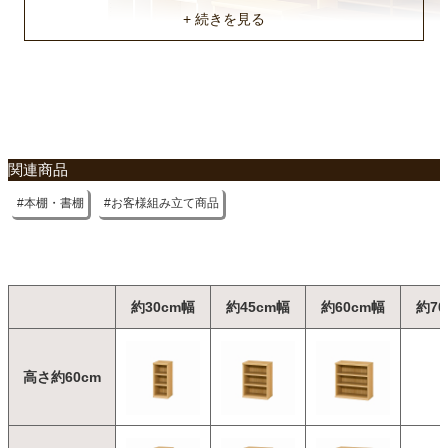
移動固定棚
3枚
棚板耐荷重
約10kg
品番
関連商品
NC2045/AR2045
本棚・書棚
お客様組み立て商品
梱包サイズ
約199.4x9.4x33.1(cm)
商品重量
約18.5kg
約30cm幅
約45cm幅
約60cm幅
約70
原産国
国産
高さ約60cm