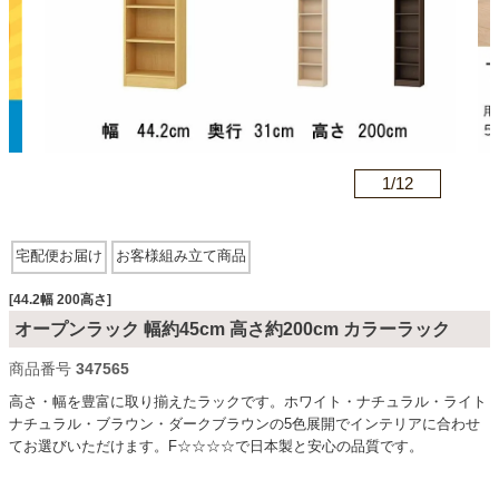
カテゴリから探す
ソファ
n
1/
12
テレビ台・リビング家具
宅配便お届け
お客様組み立て商品
ダイニングテーブル・セット
[44.2幅 200高さ]
オープンラック 幅約45cm 高さ約200cm カラーラック
商品番号
347565
椅子・チェア
高さ・幅を豊富に取り揃えたラックです。ホワイト・ナチュラル・ライト
ナチュラル・ブラウン・ダークブラウンの5色展開でインテリアに合わせ
てお選びいただけます。F☆☆☆☆で日本製と安心の品質です。
食器棚・キッチン収納