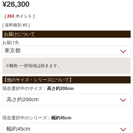
¥
26,300
ベッド
[
263
ポイント ]
送料個別
¥
0
収納家具
お届け先
学習机
※離島･一部地域は除きます。
ホームオフィス
サイズ：
高さ約200cm
こたつ
寝具
シリーズ：
幅約45cm