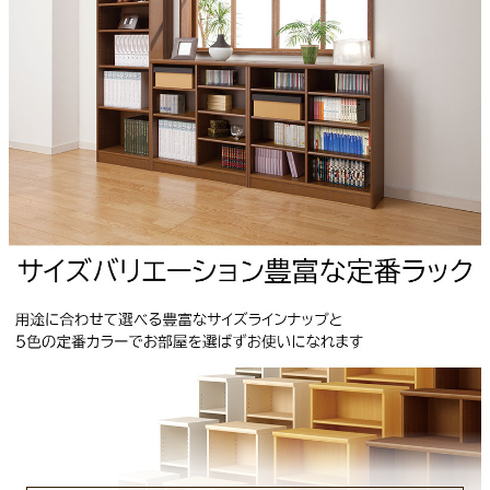
フリーストップ
機能3
天板フラット構造
機能4
F☆☆☆☆
機能5
裏板止め
機能6
転倒防止バンド
棚板の厚み
17mm
移動棚
3枚