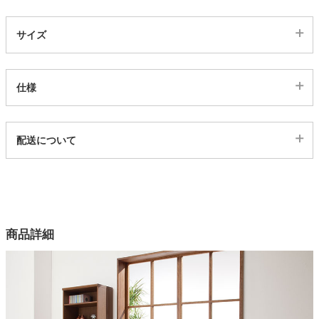
ダークブラウン/347567
家電・照明器具
サイズ
カートに入れる
インテリア雑貨
仕様
代表sku
ガーデン
配送について
347565
配送について
サイズ
タワー
幅44.2×奥行31×高さ200(cm)
カラー
商品詳細
5色
機能1
フルオープン
機能2