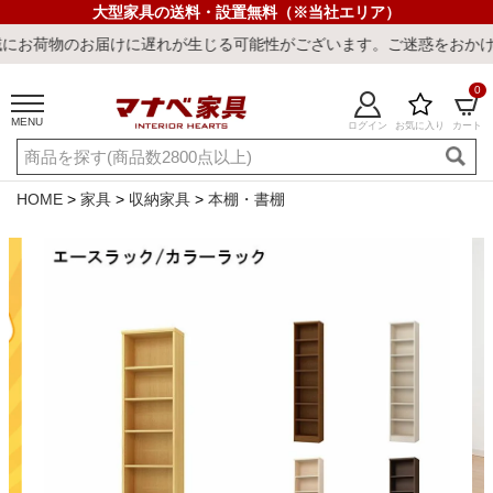
大型家具の送料・設置無料（※当社エリア）
お届けに遅れが生じる可能性がございます。ご迷惑をおかけしまして誠
0
MENU
ログイン
お気に入り
カート
ご利用ガイド
新規会員登録
店舗一覧
閲覧履歴
HOME
家具
収納家具
本棚・書棚
よくある質問
キーワード・商品番号で探す
最短発送
冷感ラグ
冷感寝具
ワークデスク
ウィルトンラ