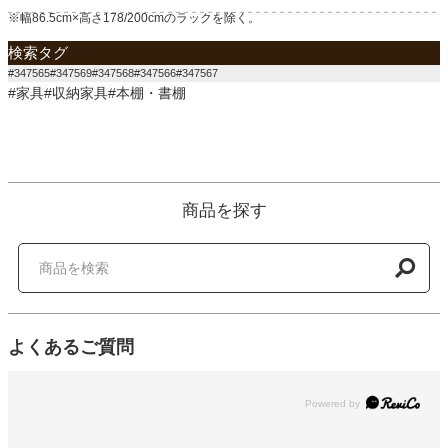
※幅86.5cm×高さ178/200cmのラックを除く。
検索タグ
#347565#347569#347568#347566#347567
#家具#収納家具#本棚・書棚
商品を探す
よくあるご質問
Powered by