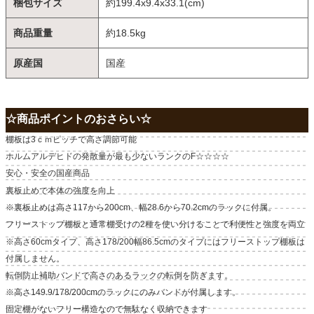
梱包サイズ
約199.4x9.4x33.1(cm)
商品重量
約18.5kg
原産国
国産
☆商品ポイントのおさらい☆
棚板は3ｃｍピッチで高さ調節可能
ホルムアルデヒドの発散量が最も少ないランクのF☆☆☆☆
安心・安全の国産商品
裏板止めで本体の強度を向上
※裏板止めは高さ117から200cm、幅28.6から70.2cmのラックに付属。
フリーストップ棚板と通常棚受けの2種を使い分けることで利便性と強度を両立
※高さ60cmタイプ、高さ178/200幅86.5cmのタイプにはフリーストップ棚板は
付属しません。
転倒防止補助バンドで高さのあるラックの転倒を防ぎます。
※高さ149.9/178/200cmのラックにのみバンドが付属します。
固定棚がないフリー構造なので無駄なく収納できます