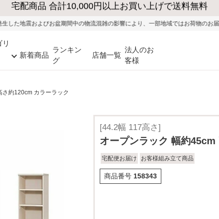
大型家具の送料・設置無料（※当社エリア）
間中の物流混雑の影響により、一部地域ではお荷物のお届けに遅れが生じる可能性
ゴリ
ランキン
法人のお
新着商品
店舗一覧
グ
客様
高さ約120cm カラーラック
[44.2幅 117高さ]
オープンラック 幅約45cm
宅配便お届け
お客様組み立て商品
商品番号
158343