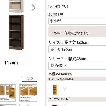
¥
0
送料個別
お届け先
※離島･一部地域は除きます。
サイズ：
高さ約120cm
シリーズ：
幅約45cm
本棚
5choices
1/
12
ナチュラル/158343
ブラウン/158370