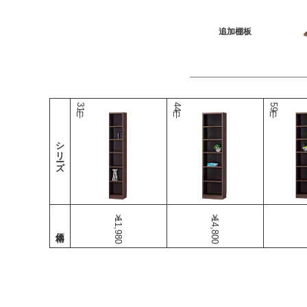
追加棚板
巾31
巾44
巾59
シリーズ
￥11,980
￥14,800