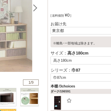
¥
0
送料個別
お届け先
※離島･一部地域は除きます。
サイズ：
高さ180cm
シリーズ：
巾87
1/
9
本棚
3choices
ダーク/196591