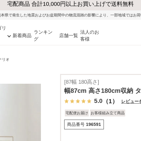
びお盆期間中の物流混雑の影響により、一部地域ではお荷物のお届けに遅れが生じ
ゴリ
ランキン
法人のお
新着商品
店舗一覧
グ
客様
タナリオ
[87幅 180高さ]
幅87cm 高さ180cm収納 
5.0
（1）
レビュー
宅配便お届け
お客様組み立て商品
商品番号
196591