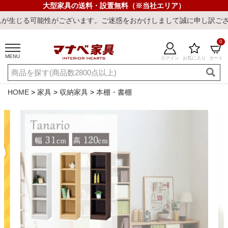
大型家具の送料・設置無料（※当社エリア）
性がございます。ご迷惑をおかけしまして誠に申し訳ございません。
0
MENU
ログイン
お気に入り
カート
ご利用ガイド
新規会員登録
店舗一覧
閲覧履歴
HOME
家具
収納家具
本棚・書棚
よくある質問
キーワード・商品番号で探す
最短発送
冷感ラグ
冷感寝具
ワークデスク
ウィルトンラ