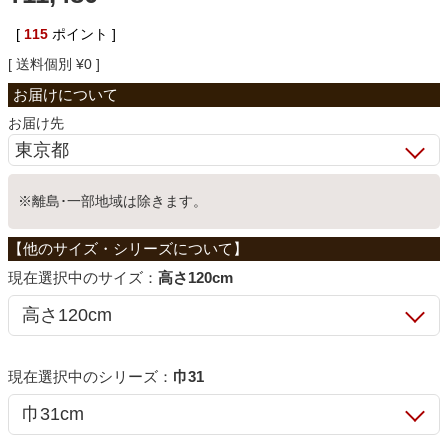
ベッド
[
115
ポイント ]
送料個別
¥
0
収納家具
お届け先
学習机
※離島･一部地域は除きます。
ホームオフィス
サイズ：
高さ120cm
こたつ
シリーズ：
巾31
寝具