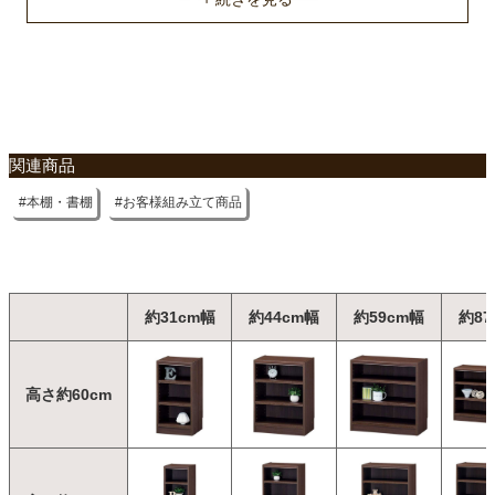
関連商品
本棚・書棚
お客様組み立て商品
約31cm幅
約44cm幅
約59cm幅
約87
高さ約60cm