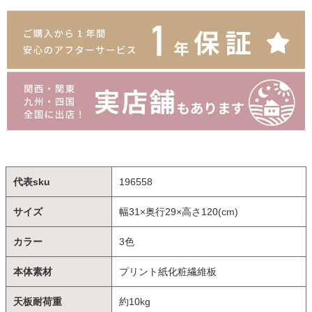
代表sku
196558
サイズ
幅31×奥行29×高さ120(cm)
カラー
3色
本体素材
プリント紙化粧繊維板
天板耐荷重
約10kg