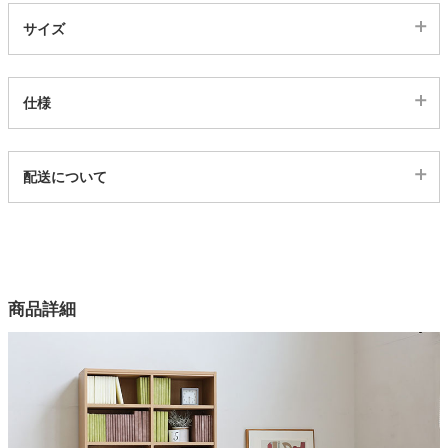
サイズ
家電・照明器具
仕様
インテリア雑貨
代表sku
配送について
ガーデン
196558
配送について
サイズ
幅31×奥行29×高さ120(cm)
タワー
カラー
商品詳細
3色
本体素材
プリント紙化粧繊維板
天板耐荷重