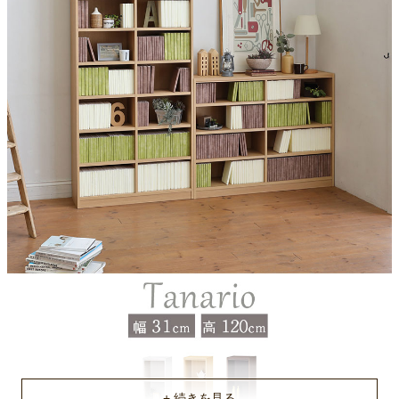
約10kg
移動棚耐荷重
約10kg
梱包サイズ
約123x8.9x32.4(cm)
梱包重量
約11kg
原産国
ベトナム
組立説明書(PDF)