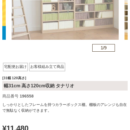
カテゴリから探す
ソファ
n
1/
9
テレビ台・リビング家具
宅配便お届け
お客様組み立て商品
ダイニングテーブル・セット
[31幅 120高さ]
幅31cm 高さ120cm収納 タナリオ
商品番号
196558
椅子・チェア
しっかりとしたフレームを持つカラーボックス棚。棚板のアレンジも自在
で無駄なく収納ができます。
食器棚・キッチン収納
¥
11,480