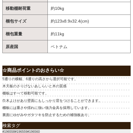
移動棚耐荷重
約10kg
梱包サイズ
約123x8.9x32.4(cm)
梱包重量
約11kg
原産国
ベトナム
☆商品ポイントのおさらい☆
5通りの横幅、6通りの高さから選択可能です。
木天板のさりげないあしらいと木の質感
棚板はすべて移動可能です。
巾木よけがあり壁面にもしっかり背をつけることができます。
棚板には重さや揺れに強い強力金具を採用しています。
裏面にゆがみやガタツキを防止するための補強板あり。
検索タグ
#196558#196559#196560