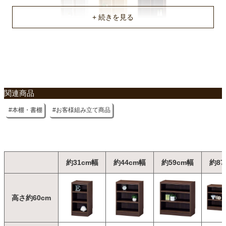
関連商品
本棚・書棚
お客様組み立て商品
約31cm幅
約44cm幅
約59cm幅
約87
高さ約60cm