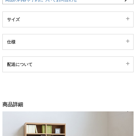
家電・照明器具
サイズ
インテリア雑貨
仕様
ガーデン
代表sku
配送について
196591
配送について
タワー
サイズ
幅87×奥行29×高さ180(cm)
カラー
商品詳細
3色
本体素材
プリント紙化粧繊維板