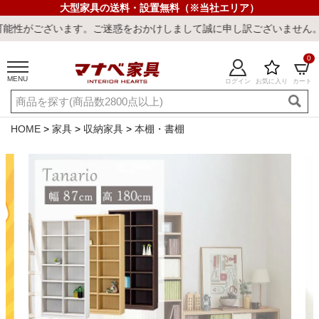
大型家具の送料・設置無料（※当社エリア）
ます。ご迷惑をおかけしまして誠に申し訳ございません。
0
MENU
ログイン
お気に入り
カート
ご利用ガイド
新規会員登録
店舗一覧
閲覧履歴
HOME
家具
収納家具
本棚・書棚
よくある質問
キーワード・商品番号で探す
最短発送
冷感ラグ
冷感寝具
ワークデスク
ウィルトンラ