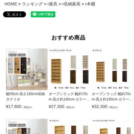
HOME
ランキング
r家具
r収納家具
r本棚
おすすめ商品
幅59cm 高さ180cm収納
オープンラック 幅約70c
オープンラック 幅約70c
タナリオ
m 高さ約180cm カラーラ
m 高さ約180cm カラータ
ック
フラック
¥
17,800
¥
27,300
¥
32,300
（税込み）
（税込み）
（税込み）