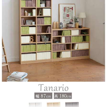
天板耐荷重
約10kg
移動棚耐荷重
約10kg
梱包サイズ
約90.4x16.4x32.4/183.4x7.5x33(cm)
梱包重量
約15.7/17kg
原産国
ベトナム
組立説明書(PDF)