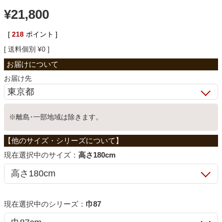
¥
21,800
ベッド
[
218
ポイント ]
送料個別
¥
0
収納家具
お届け先
学習机
※離島･一部地域は除きます。
ホームオフィス
こたつ
サイズ：
高さ180cm
寝具
シリーズ：
巾87