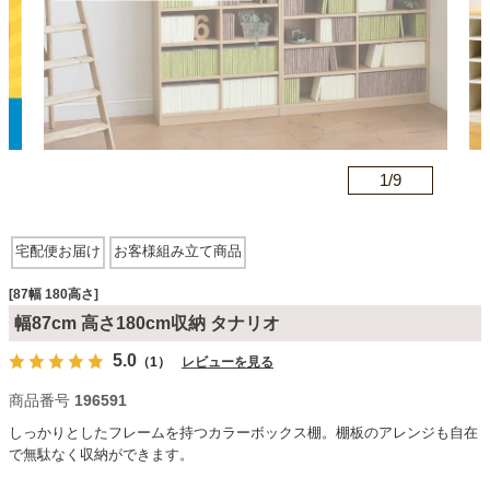
カテゴリから探す
ソファ
n
1/
9
テレビ台・リビング家具
宅配便お届け
お客様組み立て商品
ダイニングテーブル・セット
[87幅 180高さ]
幅87cm 高さ180cm収納 タナリオ
5.0
（1）
レビューを見る
椅子・チェア
商品番号
196591
しっかりとしたフレームを持つカラーボックス棚。棚板のアレンジも自在
食器棚・キッチン収納
で無駄なく収納ができます。