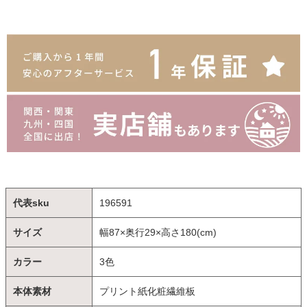
代表sku
196591
サイズ
幅87×奥行29×高さ180(cm)
カラー
3色
本体素材
プリント紙化粧繊維板