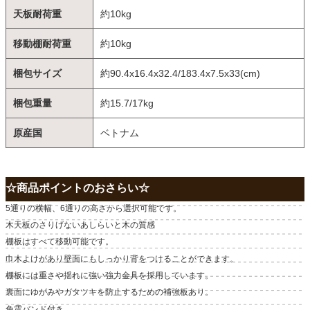
天板耐荷重
約10kg
移動棚耐荷重
約10kg
梱包サイズ
約90.4x16.4x32.4/183.4x7.5x33(cm)
梱包重量
約15.7/17kg
原産国
ベトナム
☆商品ポイントのおさらい☆
5通りの横幅、6通りの高さから選択可能です。
木天板のさりげないあしらいと木の質感
棚板はすべて移動可能です。
巾木よけがあり壁面にもしっかり背をつけることができます。
棚板には重さや揺れに強い強力金具を採用しています。
裏面にゆがみやガタツキを防止するための補強板あり。
免震バンド付き