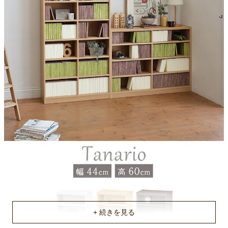
移動棚耐荷重
約10kg
梱包サイズ
約63x14.3x32.4(cm)
梱包重量
約9kg
原産国
ベトナム
組立説明書(PDF)