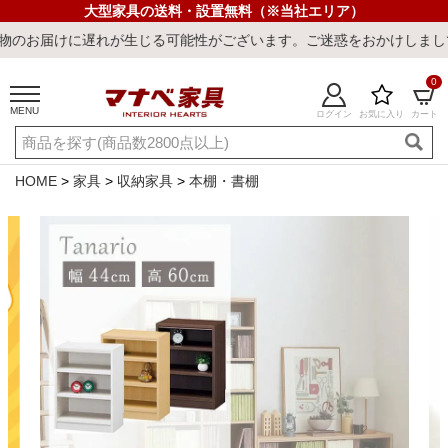
大型家具の送料・設置無料（※当社エリア）
遅れが生じる可能性がございます。ご迷惑をおかけしまして誠に申し訳
0
MENU
ログイン
お気に入り
カート
ご利用ガイド
新規会員登録
店舗一覧
閲覧履歴
HOME
家具
収納家具
本棚・書棚
よくある質問
キーワード・商品番号で探す
最短発送
冷感ラグ
冷感寝具
ワークデスク
ウィルトンラ