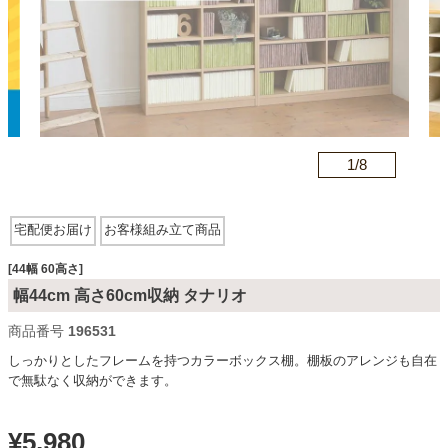
カテゴリから探す
ソファ
n
1/
8
テレビ台・リビング家具
宅配便お届け
お客様組み立て商品
ダイニングテーブル・セット
[44幅 60高さ]
幅44cm 高さ60cm収納 タナリオ
商品番号
196531
椅子・チェア
しっかりとしたフレームを持つカラーボックス棚。棚板のアレンジも自在
で無駄なく収納ができます。
食器棚・キッチン収納
¥
5,980