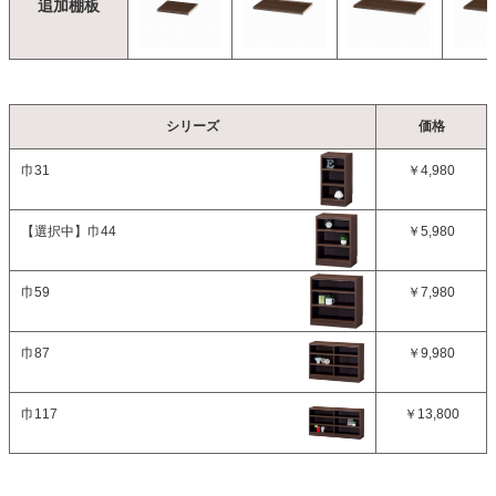
追加棚板
シリーズ
価格
巾31
￥4,980
【選択中】
巾44
￥5,980
巾59
￥7,980
巾87
￥9,980
巾117
￥13,800