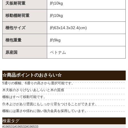
天板耐荷重
約10kg
移動棚耐荷重
約10kg
梱包サイズ
約63x14.3x32.4(cm)
梱包重量
約9kg
原産国
ベトナム
☆商品ポイントのおさらい☆
5通りの横幅、6通りの高さから選択可能です。
木天板のさりげないあしらいと木の質感
棚板はすべて移動可能です。
巾木よけがあり壁面にもしっかり背をつけることができます。
棚板には重さや揺れに強い強力金具を採用しています。
検索タグ
#196531#196532#196533