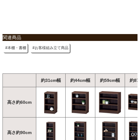
関連商品
本棚・書棚
お客様組み立て商品
約31cm幅
約44cm幅
約59cm幅
約87
高さ約60cm
高さ約90cm