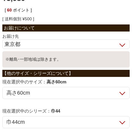
ベッド
[
60
ポイント ]
送料個別
¥
500
収納家具
お届け先
学習机
※離島･一部地域は除きます。
ホームオフィス
サイズ：
高さ60cm
こたつ
シリーズ：
巾44
寝具