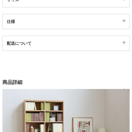
家電・照明器具
仕様
インテリア雑貨
代表sku
配送について
196531
配送について
ガーデン
サイズ
幅44×奥行29×高さ60(cm)
タワー
カラー
商品詳細
3色
本体素材
プリント紙化粧繊維板
天板耐荷重
約10kg