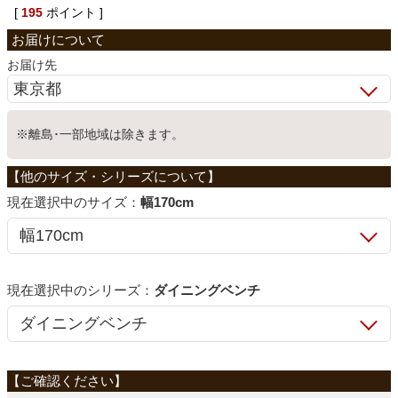
[
195
ポイント ]
ベッド
お届け先
収納家具
※離島･一部地域は除きます。
学習机
サイズ：
幅170cm
ホームオフィス
こたつ
シリーズ：
ダイニングベンチ
寝具