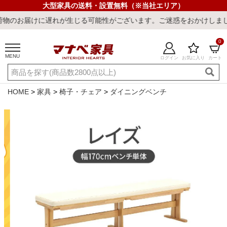
大型家具の送料・設置無料（※当社エリア）
れが生じる可能性がございます。ご迷惑をおかけしまして誠に申し訳ご
0
MENU
ログイン
お気に入り
カート
ご利用ガイド
新規会員登録
店舗一覧
閲覧履歴
HOME
家具
椅子・チェア
ダイニングベンチ
よくある質問
キーワード・商品番号で探す
最短発送
冷感ラグ
冷感寝具
ワークデスク
ウィルトンラ