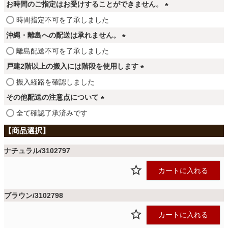
ファブリック
お時間のご指定はお受けすることができません。
(
時間指定不可を了承しました
必
沖縄・離島への配送は承れません。
カーテン
須
(
離島配送不可を了承しました
)
必
戸建2階以上の搬入には階段を使用します
ラグ
須
(
搬入経路を確認しました
)
必
その他配送の注意点について
須
マット
(
全て確認了承済みです
)
必
須
収納用品
)
ナチュラル/3102797
カートに入れる
生活用品
ブラウン/3102798
カートに入れる
キッチン用品