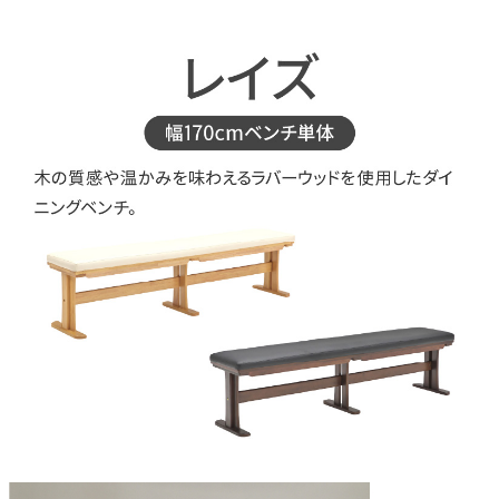
木部
ラバーウッド
座面
PVC
原産国
ベトナム