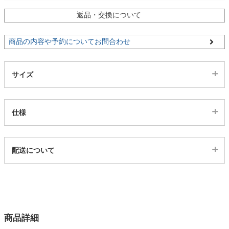
返品・交換について
家電・照明器具
商品の内容や予約についてお問合わせ
インテリア雑貨
サイズ
ガーデン
仕様
タワー
代表sku
配送について
3102797
配送について
サイズ
幅170×奥行35×高さ43(cm)
カラー
商品詳細
2色