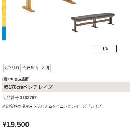
カテゴリから探す
ソファ
n
1/
5
テレビ台・リビング家具
組立設置
合皮座面
木脚
ダイニングテーブル・セット
[幅170]合皮座面
幅170cmベンチ レイズ
商品番号
3102797
椅子・チェア
木の質感や温かみを味わえるダイニングシリーズ『レイズ』
食器棚・キッチン収納
¥
19,500