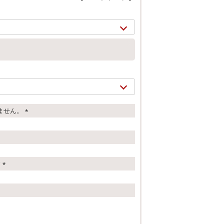
ません。
(
必
須
)
す
2/
8
(
必
須
)