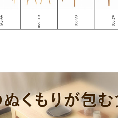
￥99,490
￥115,990
￥38,990
￥47,990