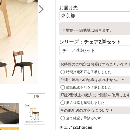
お届け先
※離島･一部地域は除きます。
シリーズ：
チェア2脚セット
お時間のご指定はお受けすることができ
時間指定不可を了承しました
沖縄・離島への配送は承れません。
(
離島配送不可を了承しました
必
戸建2階以上の搬入には階段を使用しま
1/
8
須
搬入経路を確認しました
)
その他配送の注意点について
(
全て確認了承済みです
必
チェア
2choices
須