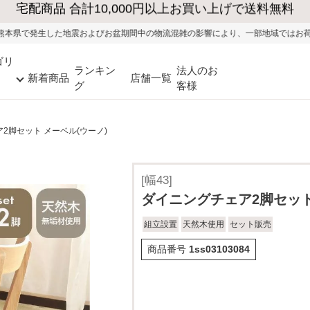
大型家具の送料・設置無料（※当社エリア）
盆期間中の物流混雑の影響により、一部地域ではお荷物のお届けに遅れが生じる可
ゴリ
ランキン
法人のお
新着商品
店舗一覧
グ
客様
2脚セット メーベル(ウーノ)
[幅43]
ダイニングチェア2脚セット
組立設置
天然木使用
セット販売
商品番号
1ss03103084