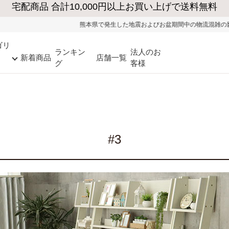
熊本県で発生した地震およびお盆期間中の物流混雑の影響により、一部地域
ゴリ
ランキン
法人のお
新着商品
店舗一覧
グ
客様
#3