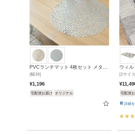
PVCランチマット 4枚セット メタリ
ウィル
[幅38]
ックラウンド
[2サイ
¥
1,196
¥
11,49
宅配便お届け
オリジナル
宅配便お
詳細を