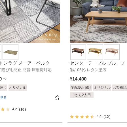
トンラグ メーア・ベルク
センターテーブル ブルーノ
ズ]遊び毛防止 防音 床暖房対応
[幅105]ウレタン塗装
0
¥
14,490
〜
届け
オリジナル
宅配便お届け
オリジナル
お客様組
1から2人用
見る
4.2
（10）
4.4
（12）