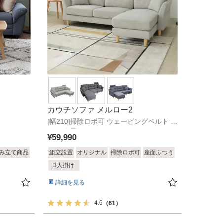
カウチソファ メルロー2
[幅210]掃除ロボ可 ウェービングベルト S
バネ 直置き可能 ポケットコイル
¥
59,990
み立て商品
組立設置
オリジナル
掃除ロボ可
座面ふつう
3人掛け
詳細を見る
4.6
（61）