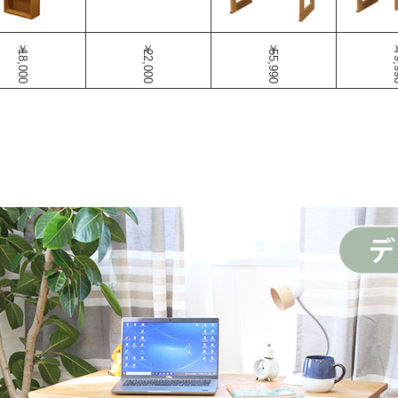
￥18,000
￥22,000
￥55,990
￥79