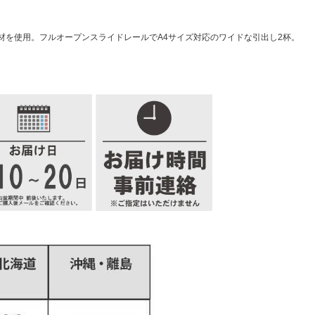
材を使用。フルオープンスライドレールでA4サイズ対応のワイドな引出し2杯。