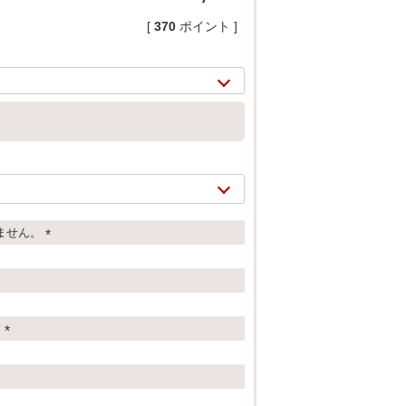
[
370
ポイント ]
ません。
(
必
須
2/
11
)
す
(
必
須
)