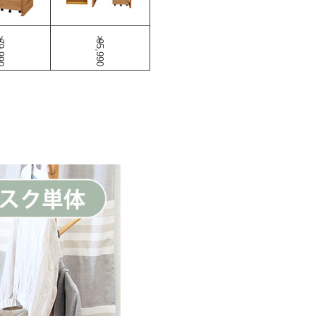
,990
￥95,990