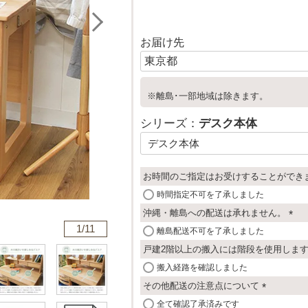
お届け先
※離島･一部地域は除きます。
シリーズ：
デスク本体
お時間のご指定はお受けすることができ
時間指定不可を了承しました
沖縄・離島への配送は承れません。
1/
11
(
離島配送不可を了承しました
必
戸建2階以上の搬入には階段を使用しま
須
搬入経路を確認しました
)
その他配送の注意点について
(
全て確認了承済みです