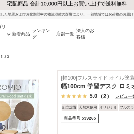
大型家具の送料・設置無料（※当社エリア）
の物流混雑の影響により、一部地域ではお荷物のお届けに遅れが生じる可能性がご
ゴリ
ランキン
法人のお
新着商品
店舗一覧
グ
客様
ロミオ2
[幅100]フルスライド オイル塗
幅100cm 学習デスク ロミ
5.0
（2）
レビュー
組立設置
天然木使用
オリジナル
フルスラ
商品番号
539265