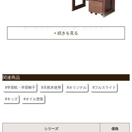
幅100x奥行60x高さ74(cm)
上置きサイズ
幅96x奥行21x高さ40(cm)
ワゴンサイズ
幅42x奥行47x高さ60(cm)
原産国
不要家具のお引き取りに関して
ベトナム
関連商品
学習机・学習椅子
天然木使用
オリジナル
フルスライド
キッズ
オイル塗装
シリーズ
価格