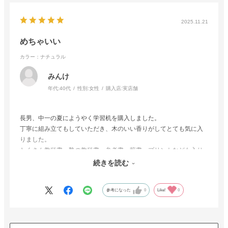
2025.11.21
めちゃいい
カラー：ナチュラル
みんけ
年代:
40代
性別:
女性
購入店:
実店舗
長男、中一の夏にようやく学習机を購入しました。
丁寧に組み立てもしていただき、木のいい香りがしてとても気に入
りました。
たくさん教科書、塾の教科書、参考書、辞書、プリントなども入り
ます。
続きを読む
親の私が気に入って、妹にも同じものを買う予定です。
参考になった
0
Like!
0