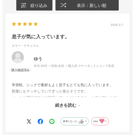
絞り込み
表示：新しい順
2026.3.7
息子が気に入っています。
カラー：ナチュラル
ゆう
年代:
30代
性別:
女性
購入店:
マナベネットショップ本店
学習机、シックで素材もよく息子もとても気に入っています。
部屋にもマッチしていてずっと使えそうです。
メールや電話ですぐに対応していただけるのも、とても助かりまし
た。
続きを読む
大事に使いたいと思います。
参考になった
0
Like!
0