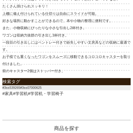
たくさん掛けられスッキリ！
上棚に備え付けられている仕切りは自由にスライドが可能。
好きな場所に動かすことができるので、本や小物の整理に便利です。
また、小物収納にぴったりな小さな引出し2杯付き。
ワゴンは収納力抜群の引き出し3杯付き。
一段目の引き出しにはペントレー付きで紛失しやすい文房具などの収納に最適で
す。
お子様でも重くなったワゴンをスムーズに移動できるコロコロキャスターを取り
付けました。
前のキャスター2個はストッパー付き。
検索タグ
#3ss539265#3ss07000625
#家具#学習机#学習机・学習椅子
商品を探す