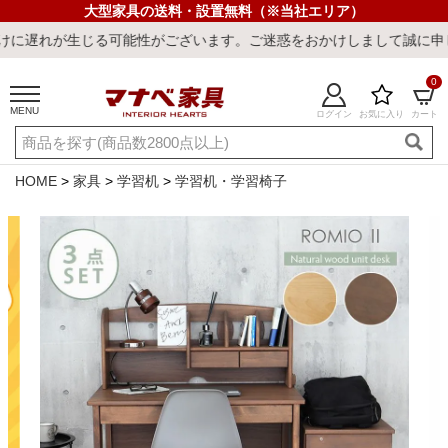
大型家具の送料・設置無料（※当社エリア）
能性がございます。ご迷惑をおかけしまして誠に申し訳ございません。
0
MENU
ログイン
お気に入り
カート
ご利用ガイド
新規会員登録
店舗一覧
閲覧履歴
HOME
家具
学習机
学習机・学習椅子
よくある質問
キーワード・商品番号で探す
最短発送
冷感ラグ
冷感寝具
ワークデスク
ウィルトンラ