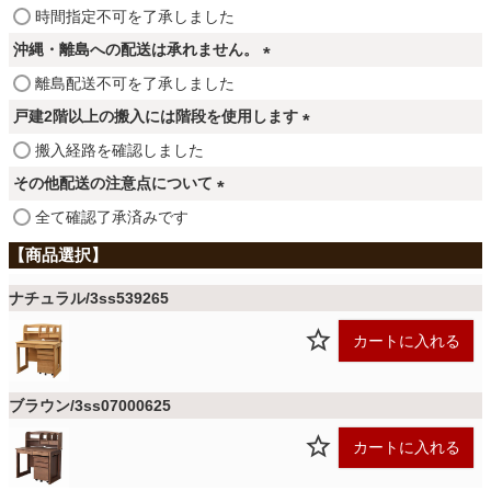
ファブリック
(
時間指定不可を了承しました
必
沖縄・離島への配送は承れません。
須
カーテン
(
離島配送不可を了承しました
)
必
戸建2階以上の搬入には階段を使用します
須
(
搬入経路を確認しました
)
ラグ
必
その他配送の注意点について
須
(
全て確認了承済みです
)
マット
必
須
)
ナチュラル/3ss539265
収納用品
カートに入れる
生活用品
ブラウン/3ss07000625
カートに入れる
キッチン用品