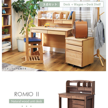
木部
アルダー無垢材
天板塗装
オイル塗装
デスク機能
引き出しフルオープンスライドレール、両サイドフック付き
上棚仕切り
2枚可動式
ワゴン機能1
引き出しフルオープンスライドレール
ワゴン機能2
鍵、キャスター、ペントレー
デスクサイズ