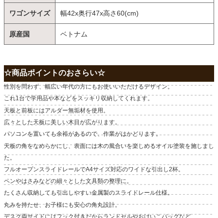
ワゴンサイズ
幅42x奥行47x高さ60(cm)
原産国
ベトナム
☆商品ポイントのおさらい☆
性別を問わず、幅広い年代の方にもお使いいただけるデザイン。
これ1台で学用品や本などをスッキリ収納してくれます。
天板と前板にはアルダー無垢材を使用。
広々とした天板に美しい木目が広がります。
パソコンを置いても余裕があるので、作業がはかどります。
天板の角をなめらかにし、表面には木の風合いを楽しめるオイル塗装を施しまし
た。
フルオープンスライドレールでA4サイズ対応のワイドな引出し2杯。
ペンやはさみなどの細々とした文具類の整理に。
たくさん収納しても引出しやすい金属製のスライドレール仕様。
丸みを持たせ、お子様にも安心の角丸設計。
デスク両サイドにはフック付きだからランドセルやおけいこバッグなど、