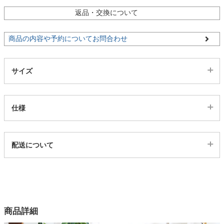
返品・交換について
家電・照明器具
商品の内容や予約についてお問合わせ
インテリア雑貨
サイズ
ガーデン
仕様
タワー
代表sku
配送について
3ss539265
配送について
サイズ
幅100×奥行60×高さ74(cm)
カラー
商品詳細
2色