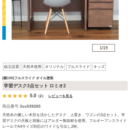
カテゴリから探す
ソファ
n
1/
19
テレビ台・リビング家具
組立設置
天然木使用
オリジナル
フルスライド
キッズ
オイル塗装
ダイニングテーブル・セット
[幅100]フルスライド オイル塗装
学習デスク3点セット ロミオ2
5.0
（2）
レビューを見る
椅子・チェア
商品番号
3ss539265
天然木の優しい木目を活かしたデスク、上置き、ワゴンの3点セット。学
食器棚・キッチン収納
習デスクの天板と前板にはアルダー無垢材を使用。フルオープンスライド
レールでA4サイズ対応のワイドな引出し2杯。