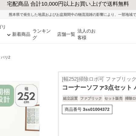
震およびお盆期間中の物流混雑の影響により、一部地域ではお荷物のお届けに遅れ
ゴリ
ランキン
法人のお
新着商品
店舗一覧
グ
客様
 バリ2
[幅252]掃除ロボ可 ファブリッ
コーナーソファ3点セット 
組立設置
ファブリック
セット販売
掃除ロ
商品番号
3ss01004372