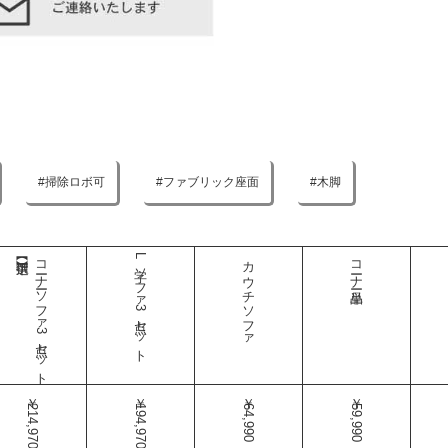
掃除ロボ可
ファブリック座面
木脚
コーナーソファ3点セット
L字ソファ3点セット
カウチソファ
コーナー単品
￥214,970
￥194,970
￥64,990
￥59,990