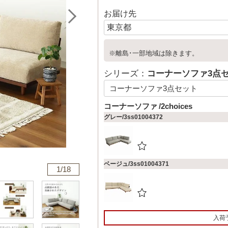
お届け先
※離島･一部地域は除きます。
シリーズ：
コーナーソファ3点
コーナーソファ
2choices
グレー/3ss01004372
ベージュ/3ss01004371
1/
18
入荷