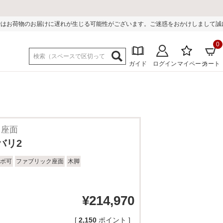
が生じる可能性がございます。ご迷惑をおかけしまして誠に申し訳ございません。
0
ガイド
ログイン
マイページ
カート
ク座面
バリ2
ボ可
ファブリック座面
木脚
¥
214,970
[
2,150
ポイント ]