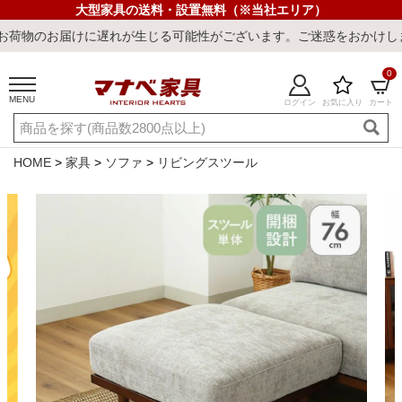
大型家具の送料・設置無料（※当社エリア）
遅れが生じる可能性がございます。ご迷惑をおかけしまして誠に申し訳
0
MENU
ログイン
お気に入り
カート
ご利用ガイド
新規会員登録
店舗一覧
閲覧履歴
HOME
家具
ソファ
リビングスツール
よくある質問
キーワード・商品番号で探す
最短発送
冷感ラグ
冷感寝具
ワークデスク
ウィルトンラ