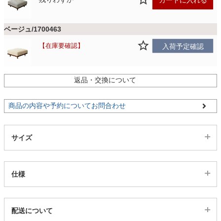
ファブリック
ベージュ/1700463
カーテン
在庫要確認
入荷予定確認
ラグ
返品・交換について
マット
商品の内容や予約についてお問合わせ
サイズ
収納用品
仕様
生活用品
代表sku
キッチン用品
配送について
1700606