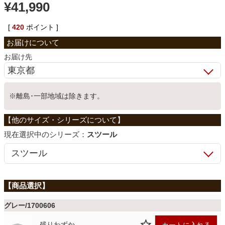
¥
41,990
ベッド
[
420
ポイント ]
収納家具
お届け先
学習机
※離島･一部地域は除きます。
ホームオフィス
シリーズ：
スツール
こたつ
寝具
グレー/1700606
残りわずか
カートに入れる