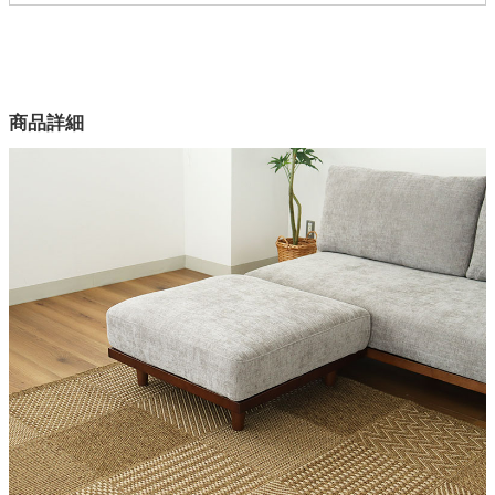
配送について
サイズ
家電・照明器具
幅76×奥行76×高さ77.6×座面高35.1(cm)
カラー
商品詳細
インテリア雑貨
2色
フレーム部素材
ガーデン
アフリカンウォールナット材
クッション部
ファブリック
タワー
原産国
中国