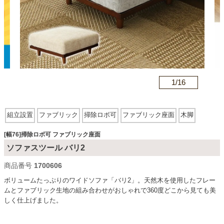
カテゴリから探す
ソファ
n
1/
16
テレビ台・リビング家具
組立設置
ファブリック
掃除ロボ可
ファブリック座面
木脚
ダイニングテーブル・セット
[幅76]掃除ロボ可 ファブリック座面
ソファスツール バリ2
商品番号
1700606
椅子・チェア
ボリュームたっぷりのワイドソファ「バリ2」。天然木を使用したフレー
ムとファブリック生地の組み合わせがおしゃれで360度どこから見ても美
しく仕上げました。
食器棚・キッチン収納