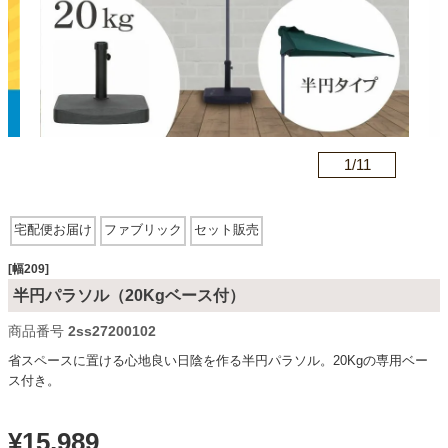
カテゴリから探す
ソファ
n
1/
11
テレビ台・リビング家具
宅配便お届け
ファブリック
セット販売
ダイニングテーブル・セット
[幅209]
半円パラソル（20Kgベース付）
商品番号
2ss27200102
椅子・チェア
省スペースに置ける心地良い日陰を作る半円パラソル。20Kgの専用ベー
ス付き。
食器棚・キッチン収納
¥
15,989