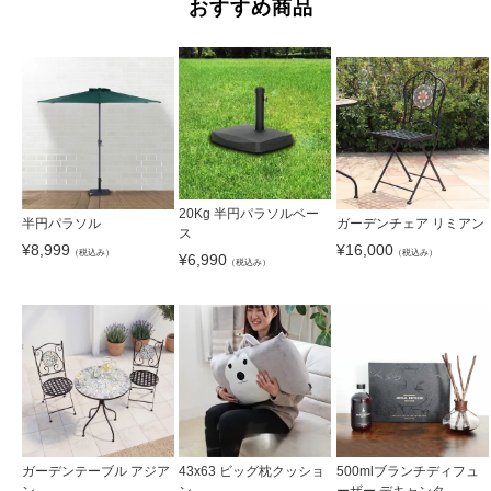
おすすめ商品
20Kg 半円パラソルベー
半円パラソル
ガーデンチェア リミアン
ス
¥
8,999
¥
16,000
（税込み）
（税込み）
¥
6,990
（税込み）
ガーデンテーブル アジア
43x63 ビッグ枕クッショ
500mlブランチディフュ