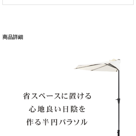
2ss27200102
配送について
サイズ
家電・照明器具
幅209×奥行209×高さ220(cm)
カラー
インテリア雑貨
商品詳細
2色
パラソル構造部材
ガーデン
アルミニウム（支柱グレー）
パラソル張り材
タワー
ポリエステル
ベース構造部材
セメント、スチール
ベース表面加工
アクリル樹脂塗装
注意