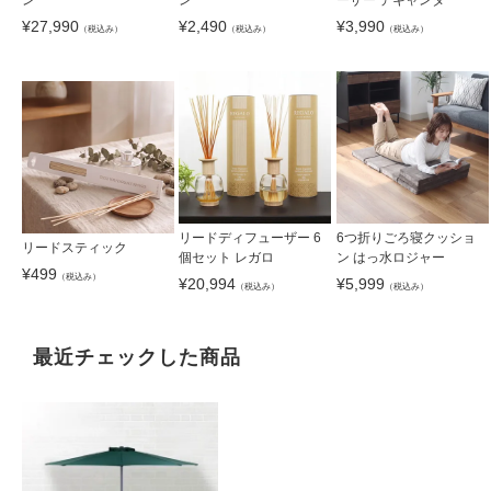
ン
ン
ーザー デキャンタ
¥
27,990
¥
2,490
¥
3,990
（税込み）
（税込み）
（税込み）
リードディフューザー 6
6つ折りごろ寝クッショ
リードスティック
個セット レガロ
ン はっ水ロジャー
¥
499
（税込み）
¥
20,994
¥
5,999
（税込み）
（税込み）
最近チェックした商品