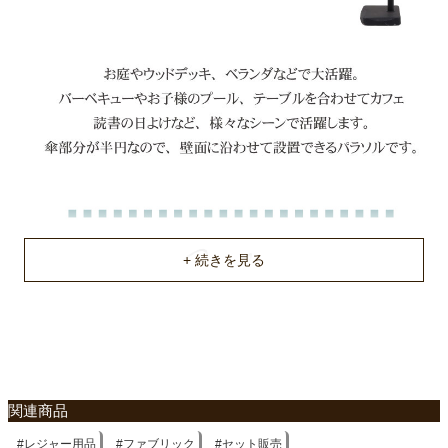
強風の際は使用をお控えください。
梱包サイズ
約140ｘ14.5ｘ13/51.5ｘ53ｘ10(cm)
梱包重量
約3.9/22kg
商品重量
約3.2/20kg
原産国
中国
関連商品
レジャー用品
ファブリック
セット販売