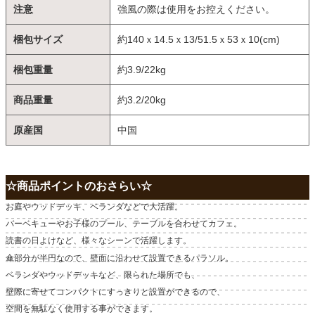
注意
強風の際は使用をお控えください。
梱包サイズ
約140ｘ14.5ｘ13/51.5ｘ53ｘ10(cm)
梱包重量
約3.9/22kg
商品重量
約3.2/20kg
原産国
中国
☆商品ポイントのおさらい☆
お庭やウッドデッキ、ベランダなどで大活躍。
バーベキューやお子様のプール、テーブルを合わせてカフェ。
読書の日よけなど、様々なシーンで活躍します。
傘部分が半円なので、壁面に沿わせて設置できるパラソル。
ベランダやウッドデッキなど、限られた場所でも、
壁際に寄せてコンパクトにすっきりと設置ができるので、
空間を無駄なく使用する事ができます。