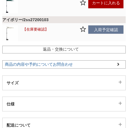
ファブリック
カートに入れる
アイボリー/2ss27200103
カーテン
在庫要確認
入荷予定確認
ラグ
返品・交換について
マット
商品の内容や予約についてお問合わせ
収納用品
サイズ
生活用品
仕様
代表sku
キッチン用品
配送について