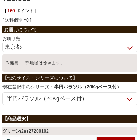
ベッド
[
160
ポイント ]
送料個別
¥
0
収納家具
お届け先
学習机
※離島･一部地域は除きます。
ホームオフィス
シリーズ：
半円パラソル（20Kgベース付）
こたつ
寝具
グリーン/2ss27200102