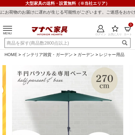
大型家具の送料・設置無料（※当社エリア）
お届けに遅れが生じる可能性がございます。ご迷惑をおかけしまして誠
0
MENU
ログイン
お気に入り
カート
ご利用ガイド
新規会員登録
店舗一覧
閲覧履歴
HOME
インテリア雑貨・ガーデン
ガーデン
レジャー用品
よくある質問
キーワード・商品番号で探す
最短発送
冷感ラグ
冷感寝具
ワークデスク
ウィルトンラ