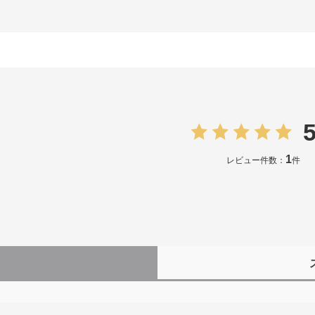
5
1
レビュー件数：
件
）