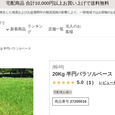
大型家具の送料・設置無料（※当社エリア）
期間中の物流混雑の影響により、一部地域ではお荷物のお届けに遅れが生じる可能性
ゴリ
ランキン
法人のお
新着商品
店舗一覧
グ
客様
0Kg 半円パラソルベース
[幅48]
20Kg 半円パラソルベース
5.0
（1）
レビュー
宅配便お届け
商品番号
27200016