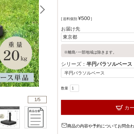
¥
500
送料個別
お届け先
※離島･一部地域は除きます。
シリーズ：
半円パラソルベース
1/
5
カ
商品の内容や予約についてお問合