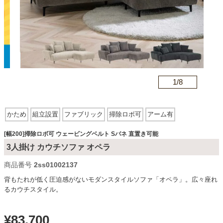
カテゴリから探す
ソファ
n
1/
8
テレビ台・リビング家具
かため
組立設置
ファブリック
掃除ロボ可
アーム有
ウェービングベルト
Sバネ
直置き可能
ダイニングテーブル・セット
[幅200]掃除ロボ可 ウェービングベルト Sバネ 直置き可能
3人掛け カウチソファ オペラ
商品番号
2ss01002137
椅子・チェア
背もたれが低く圧迫感がないモダンスタイルソファ「オペラ」。広々座れ
るカウチスタイル。
食器棚・キッチン収納
¥
83,700