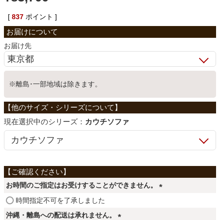
ベッド
[
837
ポイント ]
お届け先
収納家具
※離島･一部地域は除きます。
学習机
ホームオフィス
シリーズ：
カウチソファ
こたつ
お時間のご指定はお受けすることができません。
寝具
(
時間指定不可を了承しました
必
沖縄・離島への配送は承れません。