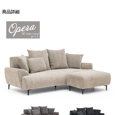
カラー
商品詳細
3色
座面
Sバネ、ウレタン
背もたれ
シリコン、ウェービングベルト
素材
ファブリック
耐荷重(目安)
約240kg
梱包サイズ
約183x81x65/51x51x26/90x56x31(cm)
梱包重量