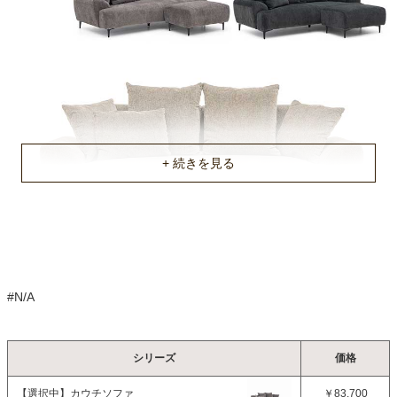
約36.7/7.2/10.5kg
商品重量
約35.7/6.2/9.5kg
原産国
中国
不要家具のお引き取りに関して
#N/A
シリーズ
価格
【選択中】
カウチソファ
￥83,700