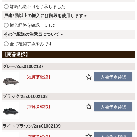
ファブリック
須
(
離島配送不可を了承しました
)
必
戸建2階以上の搬入には階段を使用します
須
カーテン
(
搬入経路を確認しました
)
必
その他配送の注意点について
須
(
全て確認了承済みです
ラグ
)
必
須
)
マット
グレー/2ss01002137
在庫要確認
入荷予定確認
収納用品
ブラック/2ss01002138
在庫要確認
入荷予定確認
生活用品
ライトブラウン/2ss01002139
キッチン用品
在庫要確認
入荷予定確認