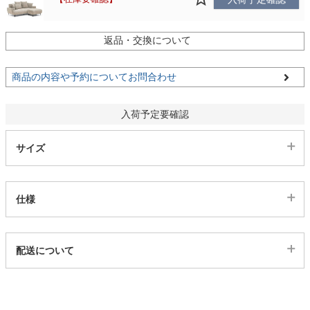
家電・照明器具
返品・交換について
商品の内容や予約についてお問合わせ
インテリア雑貨
入荷予定要確認
ガーデン
サイズ
タワー
仕様
代表sku
配送について
2ss01002137
配送について
サイズ
幅200×奥行143×高さ82×座面高40(cm)