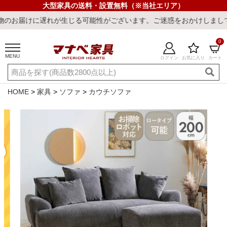
大型家具の送料・設置無料（※当社エリア）
れが生じる可能性がございます。ご迷惑をおかけしまして誠に申し訳ご
0
MENU
ログイン
お気に入り
カート
ご利用ガイド
新規会員登録
店舗一覧
閲覧履歴
HOME
家具
ソファ
カウチソファ
よくある質問
キーワード・商品番号で探す
最短発送
冷感ラグ
冷感寝具
ワークデスク
ウィルトンラ