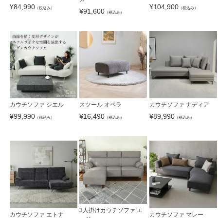
¥
84,990
¥
104,900
（税込み）
（税込み）
¥
91,600
（税込み）
カウチソファ シエル
スツール オペラ
カウチソファ ナディア
¥
99,990
¥
16,490
¥
89,990
（税込み）
（税込み）
（税込み）
3人掛けカウチソファ エ
カウチソファ エトナ
カウチソファ マレー