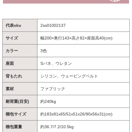
代表sku
2ss01002137
サイズ
幅200×奥行143×高さ82×座面高40(cm)
カラー
3色
座面
Sバネ、ウレタン
背もたれ
シリコン、ウェービングベルト
素材
ファブリック
耐荷重(目安)
約240kg
梱包サイズ
約183x81x65/51x51x26/90x56x31(cm)
梱包重量
約36.7/7.2/10.5kg