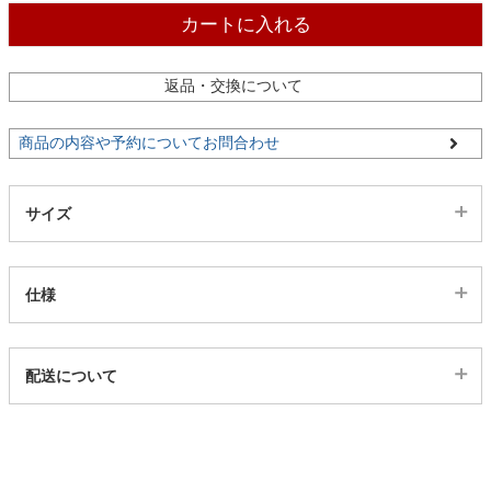
カートに入れる
家電・照明器具
返品・交換について
インテリア雑貨
商品の内容や予約についてお問合わせ
ガーデン
サイズ
タワー
仕様
代表sku
配送について
1ss336254
配送について
サイズ
幅100×高さ108(cm)
幅100×高さ133(cm)