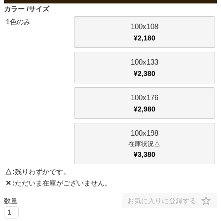
ファブリック
カラー
サイズ
1色のみ
100x108
カーテン
¥
2,180
100x133
ラグ
¥
2,380
100x176
マット
¥
2,980
100x198
収納用品
△
¥
3,380
△
残りわずかです。
生活用品
✕
ただいま在庫がございません。
お気に入りに登録する
キッチン用品