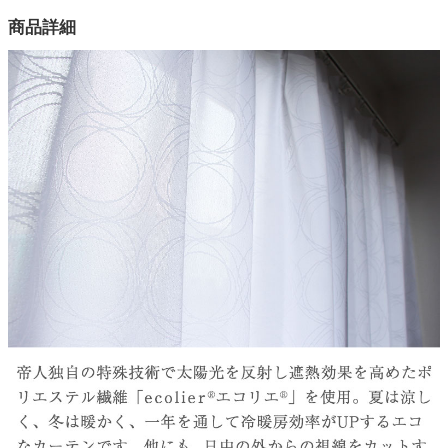
幅100×高さ176(cm)
商品詳細
幅100×高さ198(cm)
カラー
1色
生地巾
150(cm)
タテ糸組成
ポリエステル100％
ヨコ糸組成
ポリエステル100％
ヒダ倍率
1.5倍ヒダ
山仕様
2ツ山