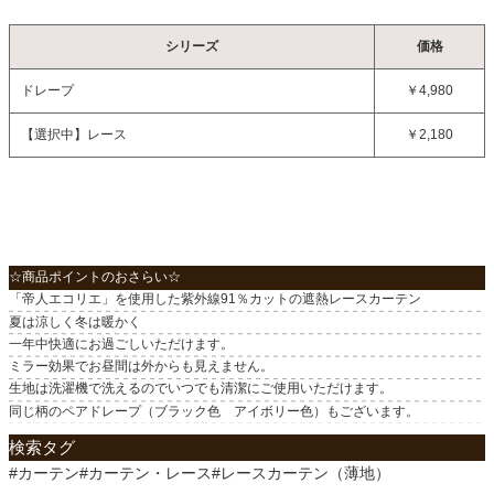
2枚
原産国
シリーズ
価格
中国
ドレープ
￥4,980
【選択中】
レース
￥2,180
☆商品ポイントのおさらい☆
「帝人エコリエ」を使用した紫外線91％カットの遮熱レースカーテン
夏は涼しく冬は暖かく
一年中快適にお過ごしいただけます。
ミラー効果でお昼間は外からも見えません。
生地は洗濯機で洗えるのでいつでも清潔にご使用いただけます。
同じ柄のペアドレープ（ブラック色 アイボリー色）もございます。
検索タグ
#カーテン#カーテン・レース#レースカーテン（薄地）