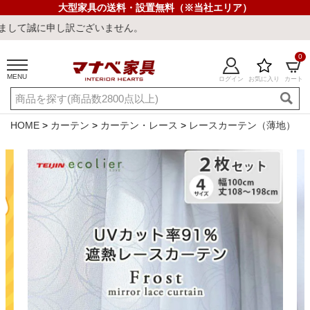
大型家具の送料・設置無料（※当社エリア）
申し訳ございません。
0
MENU
ログイン
お気に入り
カート
ご利用ガイド
新規会員登録
店舗一覧
閲覧履歴
HOME
カーテン
カーテン・レース
レースカーテン（薄地）
よくある質問
キーワード・商品番号で探す
最短発送
冷感ラグ
冷感寝具
ワークデスク
ウィルトンラ