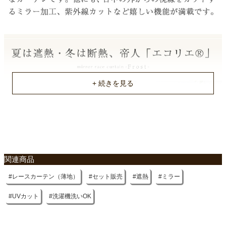
フック仕様
アジャスターフック
フック形態
Aフック
縦リピート
14cm
横リピート
14cm
洗濯表示
関連商品
ウォッシャブル
レースカーテン（薄地）
セット販売
遮熱
ミラー
UVカット率
0.91
UVカット
洗濯機洗いOK
入り数