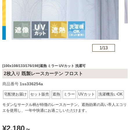
カテゴリから探す
ソファ
n
1/
13
テレビ台・リビング家具
[100x108/133/176/198]遮熱 ミラー UVカット 洗濯可
2枚入り 既製レースカーテン フロスト
ダイニングテーブル・セット
商品番号
1ss336254a
宅配便お届け
セット販売
遮熱
ミラー
UVカット
洗濯機洗いOK
椅子・チェア
モダンなサークル柄が特徴のレースカーテン。遮熱効果の高い帝人エコリ
エを使用し、一年中快適にお過ごしいただけます。
食器棚・キッチン収納
¥
2,180
〜