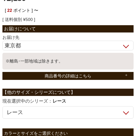
ベッド
[
22
ポイント ]
〜
送料個別
¥
500
収納家具
お届け先
学習机
※離島･一部地域は除きます。
ホームオフィス
商品番号の詳細はこちら
こたつ
シリーズ：
レース
寝具