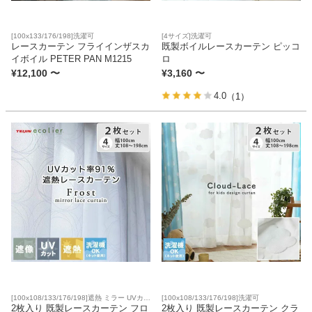
家電・照明器具
[100x133/176/198]洗濯可
[4サイズ]洗濯可
レースカーテン フライインザスカ
既製ボイルレースカーテン ピッコ
イボイル PETER PAN M1215
ロ
¥
12,100
〜
¥
3,160
〜
インテリア雑貨
4.0
（1）
ガーデン
タワー
[100x108/133/176/198]遮熱 ミラー UVカッ
[100x108/133/176/198]洗濯可
ト 洗濯可
2枚入り 既製レースカーテン フロ
2枚入り 既製レースカーテン クラ