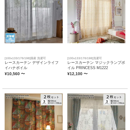
ベッド
収納家具
学習机
[100x133/176/198]国産 洗濯可
[100x133/176/198]洗濯可
レースカーテン デザインライフ
レースカーテン マジックランプボ
イハナボイル
イル PRINCESS M1222
ホームオフィス
¥
10,560
〜
¥
12,100
〜
こたつ
寝具