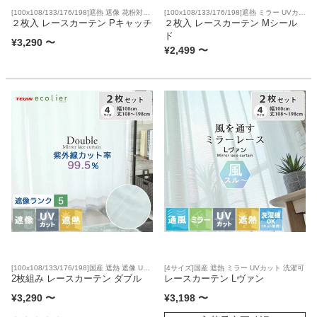
[100x108/133/176/198]遮熱 遮像 花粉対策
[100x108/133/176/198]遮熱 ミラー UVカッ
UVカット 洗濯可
２枚入 レースカーテン Pキャッチ
ト 洗濯可
２枚入 レースカーテン Mシール
ド
¥
3,290
〜
¥
2,499
〜
[100x108/133/176/198]国産 遮熱 遮像 UV
[4サイズ]国産 遮熱 ミラー UVカット 洗濯可
カット 洗濯可
2枚組み レースカーテン ダブル
レースカーテン Lヴァン
¥
3,290
〜
¥
3,198
〜