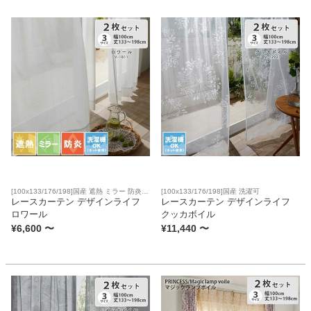
カテゴリから探す
ソファ
テレビ台・リビング家具
ダイニングテーブル・セット
[100x133/176/198]国産 遮熱 ミラー 防炎
[100x133/176/198]国産 洗濯可
洗濯可
レースカーテン デザインライフ
レースカーテン デザインライフ
ロワール
クッカボイル
¥
6,600
〜
¥
11,440
〜
椅子・チェア
食器棚・キッチン収納