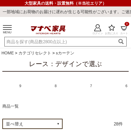
大型家具の送料・設置無料（※当社エリア）
物のお届けに遅れが生じる可能性がございます。ご迷惑をおかけしまし
0
MENU
ログイン
お気に入り
カート
ご利用ガイド
新規会員登録
店舗一覧
閲覧履歴
HOME
カテゴリセレクト
sカーテン
よくある質問
レース：デザインで選ぶ
キーワード・商品番号で探す
9
8
7
6
商品一覧
最短発送
冷感ラグ
冷感寝具
ワークデスク
ウィルトンラ
28