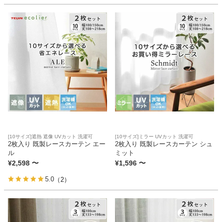
[10サイズ]遮熱 遮像 UVカット 洗濯可
[10サイズ]ミラー UVカット 洗濯可
2枚入り 既製レースカーテン エー
2枚入り 既製レースカーテン シュ
ル
ミット
¥
2,598
〜
¥
1,596
〜
5.0
（2）