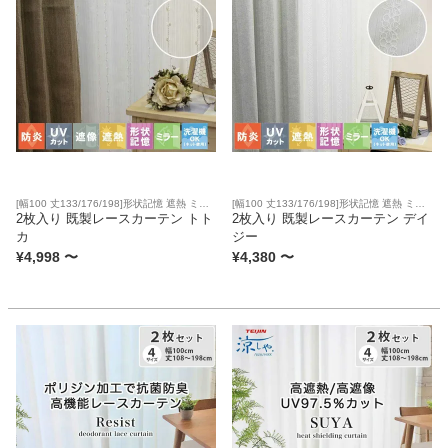
[幅100 丈133/176/198]形状記憶 遮熱 ミラ
[幅100 丈133/176/198]形状記憶 遮熱 ミラ
ー 遮像 防炎 UVカット 洗濯可
2枚入り 既製レースカーテン トト
ー 防炎 UVカット 洗濯可
2枚入り 既製レースカーテン デイ
カ
ジー
¥
4,998
〜
¥
4,380
〜