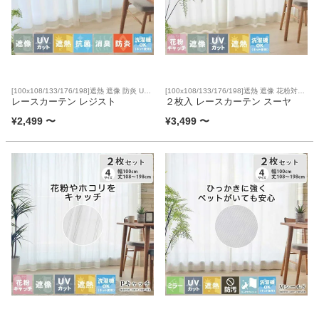
[100x108/133/176/198]遮熱 遮像 防炎 UV
[100x108/133/176/198]遮熱 遮像 花粉対策
カット 洗濯可
レースカーテン レジスト
UVカット 洗濯可
２枚入 レースカーテン スーヤ
¥
2,499
〜
¥
3,499
〜