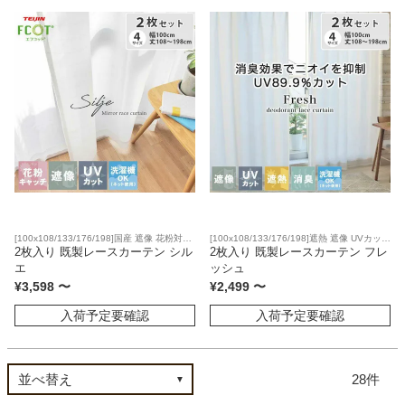
[100x108/133/176/198]国産 遮像 花粉対策
[100x108/133/176/198]遮熱 遮像 UVカット
UVカット 洗濯可
2枚入り 既製レースカーテン シル
洗濯可
2枚入り 既製レースカーテン フレ
エ
ッシュ
¥
3,598
〜
¥
2,499
〜
入荷予定要確認
入荷予定要確認
28