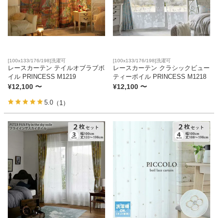
ファブリック
カーテン
[100x133/176/198]洗濯可
[100x133/176/198]洗濯可
レースカーテン テイルオブラブボ
レースカーテン クラシックビュー
ラグ
イル PRINCESS M1219
ティーボイル PRINCESS M1218
¥
12,100
〜
¥
12,100
〜
5.0
（1）
マット
収納用品
生活用品
キッチン用品