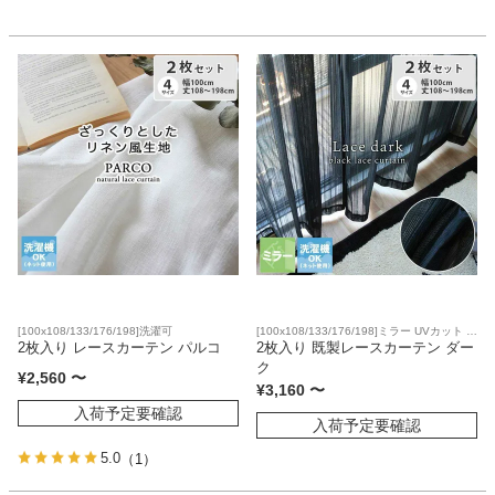
[100x108/133/176/198]洗濯可
[100x108/133/176/198]ミラー UVカット 洗
2枚入り レースカーテン パルコ
濯可
2枚入り 既製レースカーテン ダー
ク
¥
2,560
〜
¥
3,160
〜
入荷予定要確認
入荷予定要確認
5.0
（1）