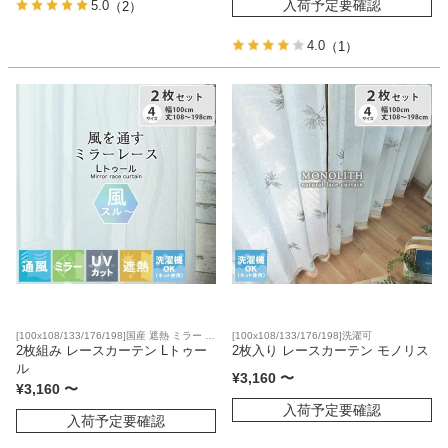
入荷予定要確認
5.0
（2）
4.0
（1）
[100x108/133/176/198]国産 遮熱 ミラー U
[100x108/133/176/198]洗濯可
Vカット 洗濯可
2枚組み レースカーテン Lトゥー
2枚入り レースカーテン モノリス
ル
¥
3,160
〜
¥
3,160
〜
入荷予定要確認
入荷予定要確認