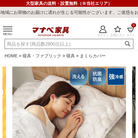
大型家具の送料・設置無料（※当社エリア）
のお届けに遅れが生じる可能性がございます。ご迷惑をおかけしまして
0
MENU
ログイン
お気に入り
カート
ご利用ガイド
新規会員登録
店舗一覧
閲覧履歴
HOME
寝具・ファブリック
寝具
まくらカバー
よくある質問
キーワード・商品番号で探す
最短発送
冷感ラグ
冷感寝具
ワークデスク
ウィルトンラ