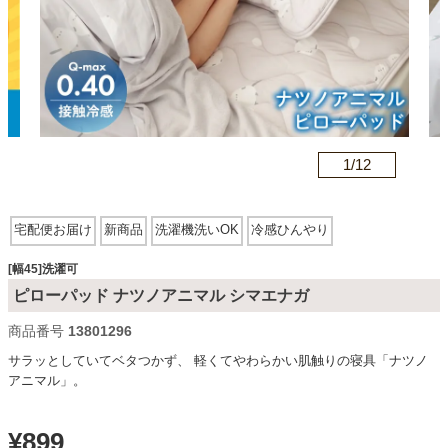
カテゴリから探す
ソファ
n
1/
12
テレビ台・リビング家具
宅配便お届け
新商品
洗濯機洗いOK
冷感ひんやり
ダイニングテーブル・セット
[幅45]洗濯可
ピローパッド ナツノアニマル シマエナガ
商品番号
13801296
椅子・チェア
サラッとしていてベタつかず、 軽くてやわらかい肌触りの寝具「ナツノ
アニマル」。
食器棚・キッチン収納
¥
899