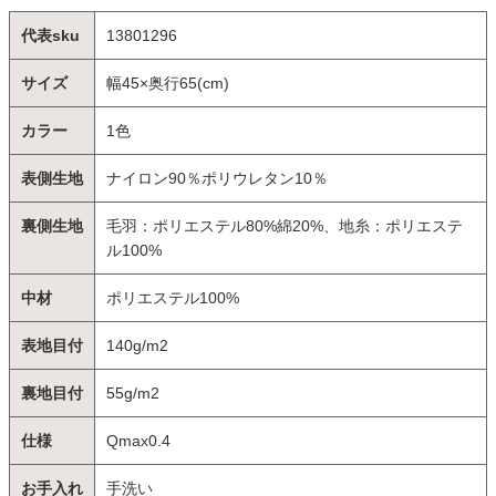
代表sku
13801296
サイズ
幅45×奥行65(cm)
カラー
1色
表側生地
ナイロン90％ポリウレタン10％
裏側生地
毛羽：ポリエステル80%綿20%、地糸：ポリエステ
ル100%
中材
ポリエステル100%
表地目付
140g/m2
裏地目付
55g/m2
仕様
Qmax0.4
お手入れ
手洗い