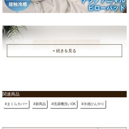
お手入れ
手洗い
原産国
中国
関連商品
まくらカバー
新商品
洗濯機洗いOK
冷感ひんやり