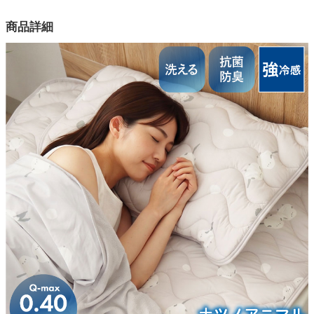
カラー
商品詳細
家電・照明器具
1色
表側生地
インテリア雑貨
ナイロン90％ポリウレタン10％
裏側生地
毛羽：ポリエステル80%綿20%、地糸：ポリエステル100%
ガーデン
中材
ポリエステル100%
タワー
表地目付
140g/m2
裏地目付
55g/m2
仕様
Qmax0.4