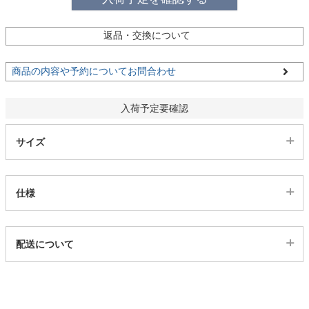
ファブリック
返品・交換について
カーテン
商品の内容や予約についてお問合わせ
ラグ
入荷予定要確認
サイズ
マット
仕様
収納用品
代表sku
生活用品
配送について
13801296
配送について
サイズ
キッチン用品
幅45×奥行65(cm)