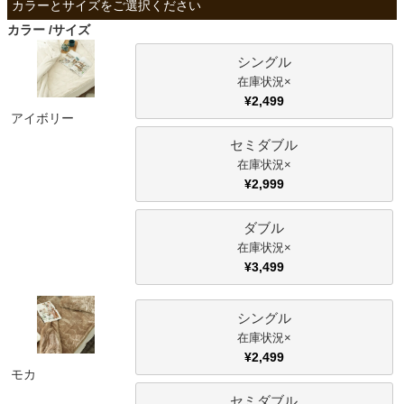
ファブリック
カラー
サイズ
シングル
カーテン
×
¥
2,499
アイボリー
ラグ
セミダブル
×
¥
2,999
マット
ダブル
×
収納用品
¥
3,499
シングル
生活用品
×
¥
2,499
モカ
キッチン用品
セミダブル