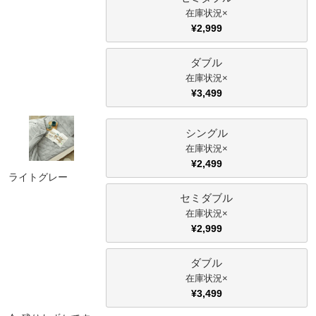
×
¥
2,999
家電・照明器具
ダブル
×
インテリア雑貨
¥
3,499
ガーデン
シングル
×
¥
2,499
ライトグレー
タワー
セミダブル
×
¥
2,999
ダブル
×
¥
3,499