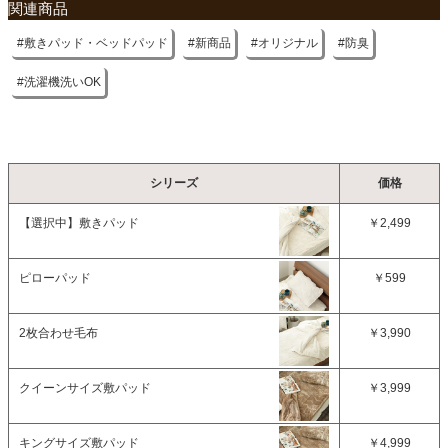
関連商品
敷きパッド・ベッドパッド
新商品
オリジナル
防臭
洗濯機洗いOK
シリーズ
価格
【選択中】
敷きパッド
￥2,499
ピローパッド
￥599
2枚合わせ毛布
￥3,990
クイーンサイズ敷パッド
￥3,999
キングサイズ敷パッド
￥4,999