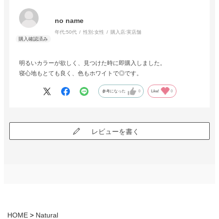
no name
年代:
50代
性別:
女性
購入店:
実店舗
明るいカラーが欲しく、見つけた時に即購入しました。
寝心地もとても良く、色もホワイトで◎です。
参考になった
0
Like!
0
レビューを書く
HOME
Natural