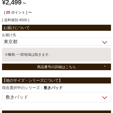
¥
2,499
〜
ベッド
[
25
ポイント ]
〜
送料個別
¥
500
収納家具
お届け先
学習机
※離島･一部地域は除きます。
ホームオフィス
商品番号の詳細はこちら
こたつ
シリーズ：
敷きパッド
寝具