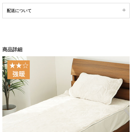
代表sku
配送について
13801080
配送について
サイズ
幅100×奥行205(cm)
幅120×奥行205(cm)
幅140×奥行205(cm)
商品詳細
カラー
3色
表生地
毛羽：ポリエステル100％ 地糸：ポリエステル65％、レーヨン
35%
裏生地
ポリエステル100%
中材
ポリエステル70%、レーヨン30%