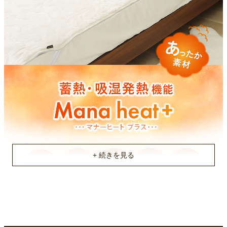
お手入れ方法
洗濯機OK(ネット使用)
機能
静電気軽減・抗菌防臭
原産国
中国