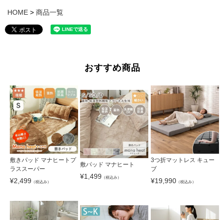
HOME
商品一覧
おすすめ商品
敷きパッド マナヒートプ
3つ折マットレス キュー
敷パッド マナヒート
ラススーパー
ブ
¥
1,499
（税込み）
¥
2,499
¥
19,990
（税込み）
（税込み）