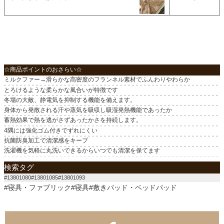
☆商品ポイントのおさらい☆
ミルクファー→滑らかな高密度のフランネル素材でふんわりやわらか
とろけるような柔らかな風合いが特徴です
冬場の大敵、静電気を抑制する機能を備えます。
身体から発散される汗や蒸気を吸収し吸湿発熱機能であったか
蓄熱効果で熱を逃がさずあったかさを持続します。
4隅には強化ゴム付きでずれにくい
抗菌防臭加工で清潔感をキープ
洗濯機を気軽に丸洗いできるからいつでも清潔を保てます
検索タグ
#13801080#13801085#13801093
#寝具・ファブリック#寝具#敷きパッド・ベッドパッド