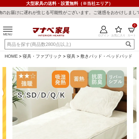
大型家具の送料・設置無料（※当社エリア）
れが生じる可能性がございます。ご迷惑をおかけしまして誠に申し訳ご
0
MENU
ログイン
お気に入り
カート
ご利用ガイド
新規会員登録
店舗一覧
閲覧履歴
HOME
寝具・ファブリック
寝具
敷きパッド・ベッドパッド
よくある質問
キーワード・商品番号で探す
最短発送
冷感ラグ
冷感寝具
ワークデスク
ウィルトンラ