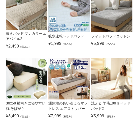
敷きパッド マナカラーエ
吸水速乾ベッドパッド
フィットパッドコットン
アパイル2
¥
1,999
¥
5,999
（税込み）
（税込み）
¥
2,490
（税込み）
30x50 横向きに寝やすい
通気性の良い洗えるマッ
洗える 羊毛100％ベッド
枕 そばがら
トレス エアロトッパー
パッド2
¥
3,490
¥
7,999
¥
5,999
（税込み）
（税込み）
（税込み）