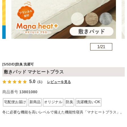
カテゴリから探す
ソファ
n
1/
21
テレビ台・リビング家具
[S/SD/D]防臭 洗濯可
敷きパッド マナヒートプラス
ダイニングテーブル・セット
5.0
（1）
レビューを見る
商品番号
13801080
椅子・チェア
宅配便お届け
新商品
オリジナル
防臭
洗濯機洗いOK
冬に必要な機能を高いレベルで備えた機能性寝具「マナヒートプラス」。
食器棚・キッチン収納