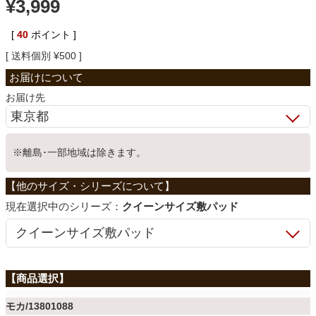
¥
3,999
ベッド
[
40
ポイント ]
送料個別
¥
500
収納家具
お届け先
学習机
※離島･一部地域は除きます。
ホームオフィス
シリーズ：
クイーンサイズ敷パッド
こたつ
寝具
モカ/13801088