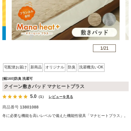
カテゴリから探す
ソファ
n
1/
21
テレビ台・リビング家具
宅配便お届け
新商品
オリジナル
防臭
洗濯機洗いOK
ダイニングテーブル・セット
[幅160]防臭 洗濯可
クイーン敷きパッド マナヒートプラス
5.0
（1）
レビューを見る
椅子・チェア
商品番号
13801088
冬に必要な機能を高いレベルで備えた機能性寝具「マナヒートプラス」。
食器棚・キッチン収納