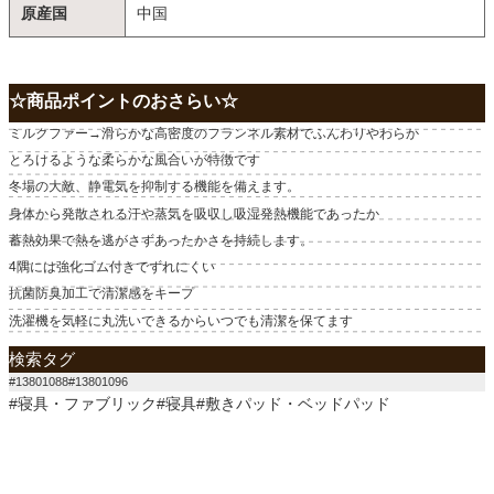
原産国
中国
☆商品ポイントのおさらい☆
ミルクファー→滑らかな高密度のフランネル素材でふんわりやわらか
とろけるような柔らかな風合いが特徴です
冬場の大敵、静電気を抑制する機能を備えます。
身体から発散される汗や蒸気を吸収し吸湿発熱機能であったか
蓄熱効果で熱を逃がさずあったかさを持続します。
4隅には強化ゴム付きでずれにくい
抗菌防臭加工で清潔感をキープ
洗濯機を気軽に丸洗いできるからいつでも清潔を保てます
検索タグ
#13801088#13801096
#寝具・ファブリック#寝具#敷きパッド・ベッドパッド