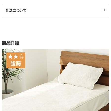
代表sku
配送について
家電・照明器具
13801088
配送について
サイズ
インテリア雑貨
幅160×奥行205(cm)
カラー
商品詳細
ガーデン
2色
表生地
毛羽：ポリエステル100％ 地糸：ポリエステル65％、レーヨン
タワー
35%
裏生地
ポリエステル100%
中材
ポリエステル70%、レーヨン30%
お手入れ方法