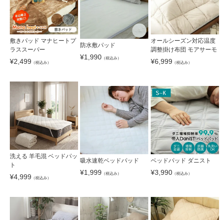
敷きパッド マナヒートプ
オールシーズン対応温度
防水敷パッド
ラススーパー
調整掛け布団 モアサーモ
¥
1,990
（税込み）
¥
2,499
¥
6,999
（税込み）
（税込み）
洗える 羊毛混 ベッドパッ
吸水速乾ベッドパッド
ベッドパッド ダニスト
ト
¥
1,999
¥
3,990
（税込み）
（税込み）
¥
4,999
（税込み）