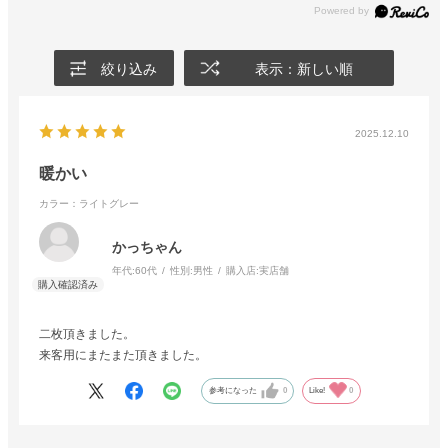
絞り込み
表示：新しい順
2025.12.10
暖かい
カラー：ライトグレー
かっちゃん
年代:
60代
性別:
男性
購入店:
実店舗
二枚頂きました。
来客用にまたまた頂きました。
参考になった
0
Like!
0