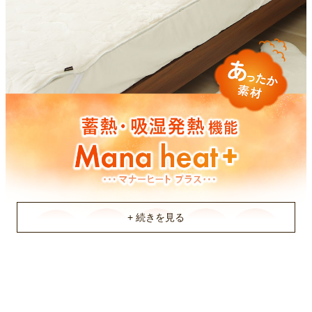
洗濯機OK(ネット使用)
機能
静電気軽減・抗菌防臭
原産国
中国