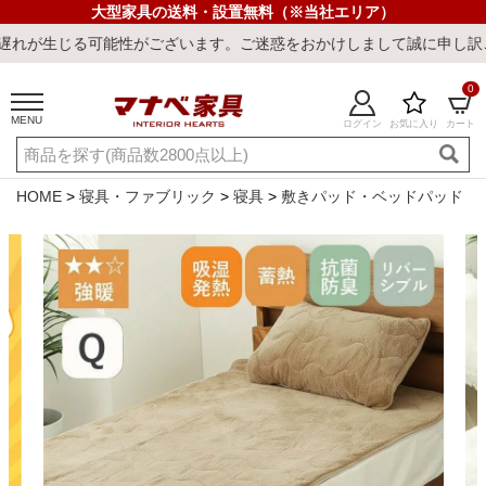
大型家具の送料・設置無料（※当社エリア）
能性がございます。ご迷惑をおかけしまして誠に申し訳ございません。
0
MENU
ログイン
お気に入り
カート
ご利用ガイド
新規会員登録
店舗一覧
閲覧履歴
HOME
寝具・ファブリック
寝具
敷きパッド・ベッドパッド
よくある質問
キーワード・商品番号で探す
最短発送
冷感ラグ
冷感寝具
ワークデスク
ウィルトンラ