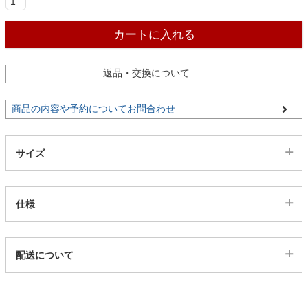
ファブリック
カートに入れる
カーテン
返品・交換について
ラグ
商品の内容や予約についてお問合わせ
マット
サイズ
収納用品
仕様
生活用品
代表sku
配送について
13800228
配送について
サイズ
キッチン用品