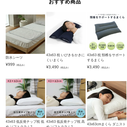
おすすめ商品
43x63 枕 いびきをかきに
43x63 枕 頸椎をサポート
防水シーツ
くいまくら
するまくら
¥
999
（税込み）
¥
3,490
¥
3,490
（税込み）
（税込み）
43x63 低反発チップ枕 低
43x63 低反発チップ枕 高
43x63cmまくら ダニスト
め ソフトクラム2
め ソフトクラム2