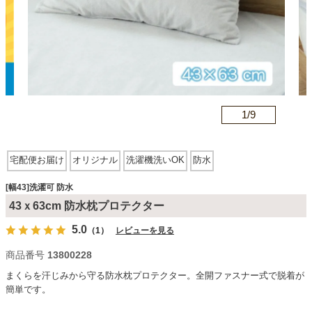
カテゴリから探す
ソファ
n
1/
9
テレビ台・リビング家具
宅配便お届け
オリジナル
洗濯機洗いOK
防水
ダイニングテーブル・セット
[幅43]洗濯可 防水
43ｘ63cm 防水枕プロテクター
5.0
（1）
レビューを見る
椅子・チェア
商品番号
13800228
まくらを汗じみから守る防水枕プロテクター。全開ファスナー式で脱着が
食器棚・キッチン収納
簡単です。