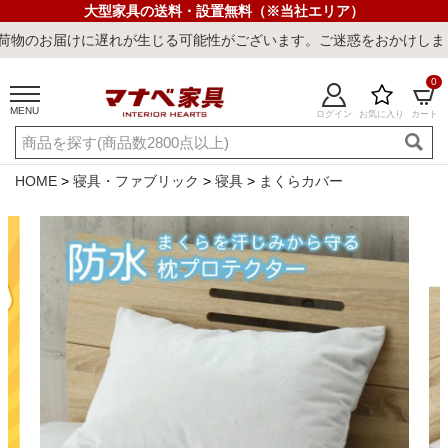
大型家具の送料・設置無料（※当社エリア）
に遅れが生じる可能性がございます。ご迷惑をおかけしまして誠に申し
0
MENU
ログイン
お気に入り
カート
ご利用ガイド
新規会員登録
店舗一覧
閲覧履歴
HOME
寝具・ファブリック
寝具
まくらカバー
よくある質問
キーワード・商品番号で探す
最短発送
冷感ラグ
冷感寝具
ワークデスク
ウィルトンラ