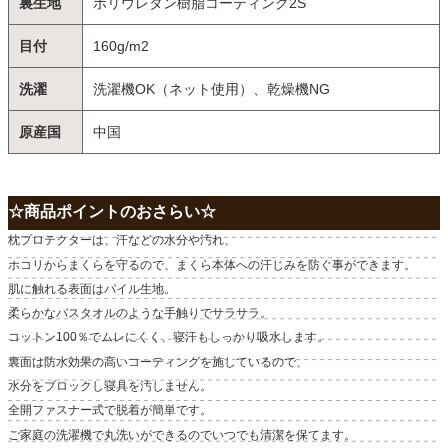
裏生地
ポリウレタン樹脂コーティング2S
目付
160g/m2
洗濯
洗濯機OK（ネット使用）、乾燥機NG
原産国
中国
☆商品ポイントのおさらい☆
枕プロテクターは、汗などの水分や汚れ、
ホコリからまくらを守るので、まくら本体への汗じみを防ぐ事ができます。
肌に触れる表面はパイル生地。
柔らかなバスタオルのような手触りでサラサラ。
コットン100％でムレにくく、寝汗もしっかり吸水します。
裏面は防水効果の高いコーティングを施しているので、
水分をブロックし寝具を汚しません。
全開ファスナー式で脱着が簡単です。
ご家庭の洗濯機で丸洗いができるのでいつでも清潔を保てます。