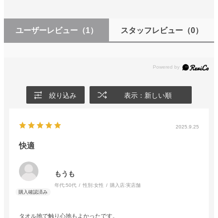
ユーザーレビュー
（1）
スタッフレビュー
（0）
絞り込み
表示：新しい順
2025.9.25
快適
もうも
年代:
50代
性別:
女性
購入店:
実店舗
タオル地で触り心地もよかったです。