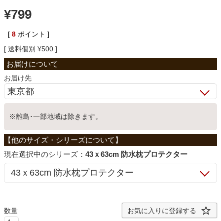
¥
799
ベッド
[
8
ポイント ]
送料個別
¥
500
収納家具
お届け先
学習机
※離島･一部地域は除きます。
ホームオフィス
こたつ
シリーズ：
43ｘ63cm 防水枕プロテクター
寝具
お気に入りに登録する