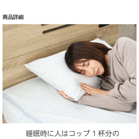
幅43×奥行63(cm)
カラー
家電・照明器具
商品詳細
1色
表生地
インテリア雑貨
綿100％シンカーパイル(パイルハイ3.2mm)+グランド：ポリエ
ステル100％
ガーデン
裏生地
ポリウレタン樹脂コーティング2S
タワー
目付
160g/m2
洗濯
洗濯機OK（ネット使用）、乾燥機NG
原産国
中国