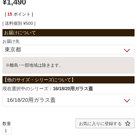
¥
1,490
ベッド
[
15
ポイント ]
送料個別
¥
500
収納家具
お届け先
学習机
※離島･一部地域は除きます。
ホームオフィス
シリーズ：
16/18/20用ガラス蓋
こたつ
寝具
お気に入りに登録する