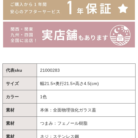
代表sku
21000283
サイズ
幅21.5×奥行21.5×高さ4.5(cm)
カラー
1色
素材
本体：全面物理強化ガラス蓋
素材
つまみ：フェノール樹脂
素材
ネジ：ステンレス鋼