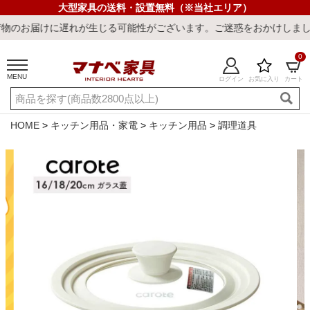
大型家具の送料・設置無料（※当社エリア）
に遅れが生じる可能性がございます。ご迷惑をおかけしまして誠に申し
0
MENU
ログイン
お気に入り
カート
ご利用ガイド
新規会員登録
店舗一覧
閲覧履歴
HOME
キッチン用品・家電
キッチン用品
調理道具
よくある質問
キーワード・商品番号で探す
最短発送
冷感ラグ
冷感寝具
ワークデスク
ウィルトンラ