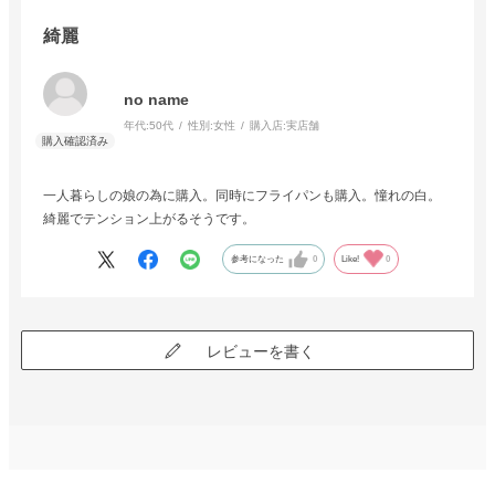
綺麗
no name
年代:
50代
性別:
女性
購入店:
実店舗
一人暮らしの娘の為に購入。同時にフライパンも購入。憧れの白。
綺麗でテンション上がるそうです。
参考になった
0
Like!
0
レビューを書く