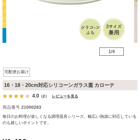
カテゴリから探す
ソファ
n
1/
4
テレビ台・リビング家具
宅配便お届け
ダイニングテーブル・セット
16・18・20cm対応シリコーンガラス蓋 カローテ
4.0
（2）
レビューを見る
椅子・チェア
商品番号
21000283
毎日のお料理が楽しくなる調理器具シリーズ。幅広い熱源に対応している
のも嬉しいポイントです。
食器棚・キッチン収納