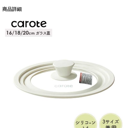
カラー
商品詳細
1色
家電・照明器具
素材
本体：全面物理強化ガラス蓋
インテリア雑貨
素材
つまみ：フェノール樹脂
ガーデン
素材
ネジ：ステンレス鋼
タワー
型番
NM5021
原産国
中国