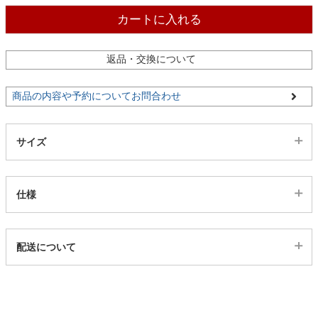
ファブリック
カートに入れる
カーテン
返品・交換について
商品の内容や予約についてお問合わせ
ラグ
サイズ
マット
仕様
収納用品
代表sku
配送について
生活用品
21000283
配送について
サイズ
キッチン用品
幅21.5×奥行21.5×高さ4.5(cm)