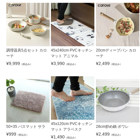
調理器具5点セット カロ
45x240cm PVCキッチン
20cmディープパン カロ
ーテ
マット アニマル
ーテ
¥
9,999
¥
3,990
¥
2,499
（税込み）
（税込み）
（税込み）
45x120cm PVCキッチン
50×35 バスマット サラ
28cm炒め鍋 ポワレ
マット アラベスク
¥
999
¥
2,499
（税込み）
（税込み）
¥
1,490
（税込み）