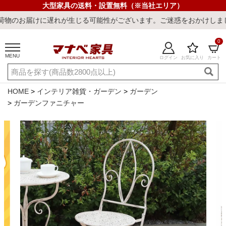
大型家具の送料・設置無料（※当社エリア）
に遅れが生じる可能性がございます。ご迷惑をおかけしまして誠に申し
0
MENU
ログイン
お気に入り
カート
ご利用ガイド
新規会員登録
店舗一覧
閲覧履歴
HOME
インテリア雑貨・ガーデン
ガーデン
ガーデンファニチャー
よくある質問
キーワード・商品番号で探す
最短発送
冷感ラグ
冷感寝具
ワークデスク
ウィルトンラ