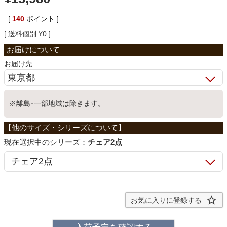
ベッド
[
140
ポイント ]
送料個別
¥
0
収納家具
お届け先
学習机
※離島･一部地域は除きます。
ホームオフィス
シリーズ：
チェア2点
こたつ
寝具
お気に入りに登録する