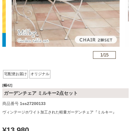
カテゴリから探す
ソファ
n
1/
15
テレビ台・リビング家具
宅配便お届け
オリジナル
ダイニングテーブル・セット
[幅42]
ガーデンチェア ミルキー2点セット
椅子・チェア
商品番号
1ss27200133
ヴィンテージホワイト加工された軽量ガーデンチェア『ミルキー』
食器棚・キッチン収納
¥
13,980