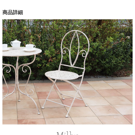
カラー
商品詳細
家電・照明器具
1色
素材
インテリア雑貨
アイアン
アジャスター
無し
ガーデン
梱包サイズ
約107x43x19.5(cm)
タワー
梱包重量
約11kg
商品重量
約10kg
原産国