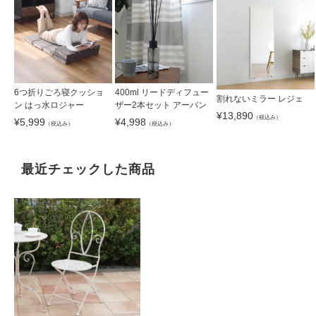
6つ折りごろ寝クッショ
400ml リードディフュー
割れないミラー レジェ
ン はっ水ロジャー
ザー2本セット アーバン
¥
13,890
（税込み）
¥
5,999
¥
4,998
（税込み）
（税込み）
最近チェックした商品