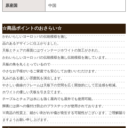
原産国
中国
☆商品ポイントのおさらい☆
かわいらしいヨーロッパの伝統模様を施し
品のあるデザインに仕上がりました。
天板とチェアの座面にはヴィンテージホワイトの加工がされた、
かわいらしいヨーロッパの伝統模様を施し伝統模様を施しています。
天板の角を丸くとっているので
小さなお子様がいるご家庭でも安心してお使いいただけます。
丸みのある優しい雰囲気を演出します。
やさしい曲線のフレームは天板下の空間を広く開放的にして圧迫感を軽減。
ホワイトの優しい天板を引き立てます。
テーブルとチェアは水にも強く屋内でも屋外でも使用可能。
脚裏には床への傷付け防止のプラスチックが使用されております。
※商品の性質上、細かい剥がれや傷が発生する可能性がございます。ご理解賜り
ますようお願い申し上げます。