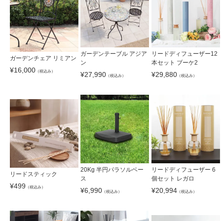
ガーデンテーブル アジア
リードディフューザー12
ガーデンチェア リミアン
ン
本セット ブーケ2
¥
16,000
（税込み）
¥
27,990
¥
29,880
（税込み）
（税込み）
20Kg 半円パラソルベー
リードディフューザー 6
リードスティック
ス
個セット レガロ
¥
499
（税込み）
¥
6,990
¥
20,994
（税込み）
（税込み）