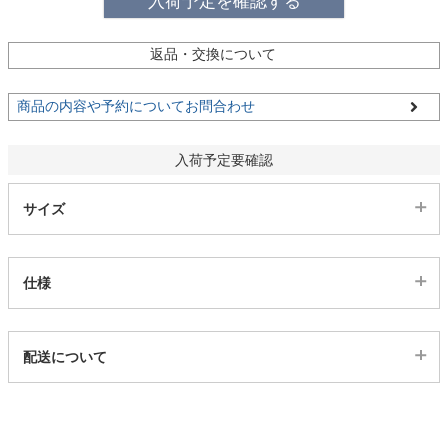
入荷予定を確認する
ファブリック
返品・交換について
カーテン
商品の内容や予約についてお問合わせ
ラグ
入荷予定要確認
サイズ
マット
仕様
収納用品
代表sku
生活用品
配送について
1ss27200133
配送について
サイズ
キッチン用品
幅42×奥行52.5×高さ95(cm)