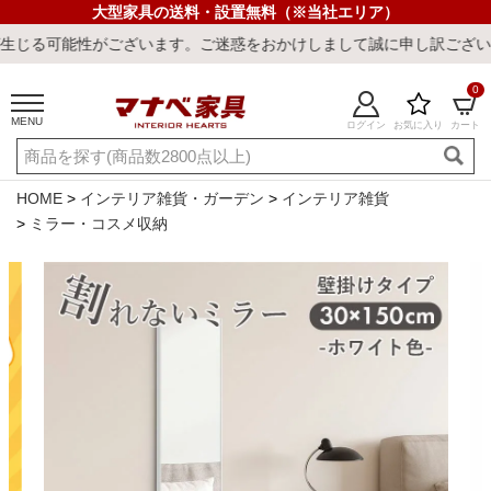
大型家具の送料・設置無料（※当社エリア）
がございます。ご迷惑をおかけしまして誠に申し訳ございません。
0
MENU
ログイン
お気に入り
カート
ご利用ガイド
新規会員登録
店舗一覧
閲覧履歴
HOME
インテリア雑貨・ガーデン
インテリア雑貨
ミラー・コスメ収納
よくある質問
キーワード・商品番号で探す
最短発送
冷感ラグ
冷感寝具
ワークデスク
ウィルトンラ