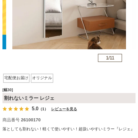
カテゴリから探す
ソファ
n
1/
11
テレビ台・リビング家具
宅配便お届け
オリジナル
ダイニングテーブル・セット
[幅30]
割れないミラー レジェ
椅子・チェア
5.0
（1）
レビューを見る
商品番号
26100170
食器棚・キッチン収納
落としても割れない！軽くて使いやすい！超扱いやすいミラー『レジェ』