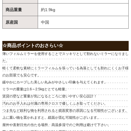
商品重量
約1.9kg
原産国
中国
☆商品ポイントのおさらい☆
薄いフィルムミラーを使用することでスッキリとして割れないミラーになりまし
た。
軽くて柔軟な素材にミラーフィルムを張っている為落としても割れにくくお子様
のお部屋でも安心です。
緩やかにカーブした美しい丸みがやさしい印象を与えてくれます。
ミラーの重量は1.6～2.5kgととても軽量。
賃貸の壁など重量が気になるところに使いやすい安心設計！
汚れのお手入れは付属の専用クロスで優しくふき取ってください。
つま先など鋭利な物を利用されると鏡面変形の原因になる可能性がございます。
上に重い物を置かれますと、鏡面が歪む可能性がございます。
屋外や直射日光の当たる場所、高温多湿でのご利用は避けて下さい。