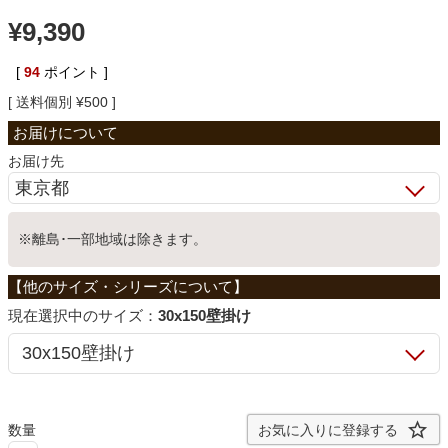
¥
9,390
ベッド
[
94
ポイント ]
収納家具
送料個別
¥
500
お届け先
学習机
※離島･一部地域は除きます。
ホームオフィス
こたつ
サイズ：
30x150壁掛け
寝具
お気に入りに登録する