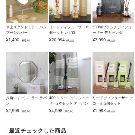
卓上スタンドミラー バン
リードディフューザー 6
500mlブランチディフュ
ブーシルバー
個セット レガロ
ーザー デキャンタ
¥
1,490
¥
20,994
¥
3,990
（税込み）
（税込み）
（税込み）
八角ウォールミラー ラパ
400ml リードディフュー
リードディフューザー デ
ン
ザー2本セット アーバン
コール 2個セット
¥
2,999
¥
4,998
¥
1,998
（税込み）
（税込み）
（税込み）
最近チェックした商品