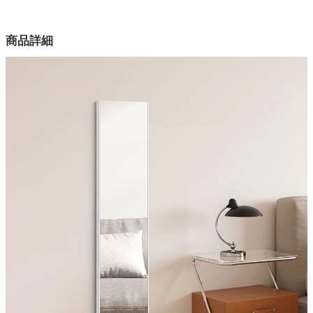
幅30×奥行2×高さ150(cm)
カラー
家電・照明器具
商品詳細
1色
材質
インテリア雑貨
PVS
付属品
ガーデン
クリーニングクロス・壁掛け用紐
梱包サイズ
タワー
約156x35x3.7(cm)
梱包重量
約3kg
商品重量
約1.9kg
原産国