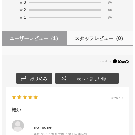
★
3
(0)
★
2
(0)
★
1
(0)
ユーザーレビュー
（1）
スタッフレビュー
（0）
絞り込み
表示：新しい順
2026.4.7
軽い！
no name
年代:
40代
性別:
女性
購入店:
実店舗